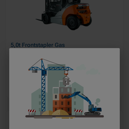
5,0t Frontstapler Gas
ab 99 €
pro Tag
MEHR ERFAHREN
IN DEN WARENKORB