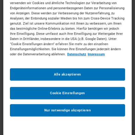
verwenden wir Cookies und ähnliche Technologien zur Verarbeitung von
Endgeräteinformationen und personenbezogenen Daten zur Personalisierung
von Anzeigen. Diese werden zur Verbesserung der Nutzererfahrung, zu
Analysen, der Einbindung sozialer Medien bis hin zum Cross-Device Tracking
genutzt. Ziel ist unsere Kommunikation mit Ihnen zu verbessern, um Ihnen
das bestmögliche Online-Erlebnis zu bieten. Hierfür benötigen wir jedoch
2,0t Frontstapler Gas
Ihre Einwilligung. Diese umfasst auch Ihre Einwilligung zur Weitergabe Ihrer
Daten in Drittländer, insbesondere in die USA (z.B. Google Daten). Unter
ab 79 €
pro Tag
"Cookie Einstellungen ändern" erfahren Sie mehr zu den einzelnen
Einstellungsmöglichkeiten. Sie können Ihre Einstellungen jederzeit ändern
oder die Datenverarbeitung ablehnen.
Datenschutz
Impressum
MEHR ERFAHREN
Alle akzeptieren
IN DEN WARENKORB
Cookie Einstellungen
Nur notwendige akzeptieren