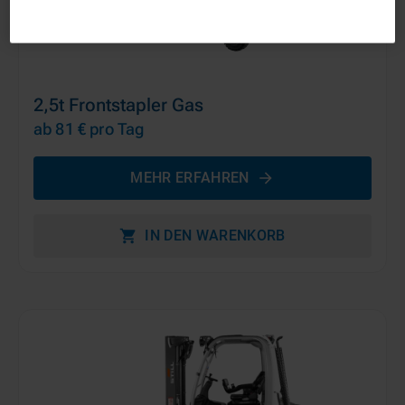
2,5t Frontstapler Gas
ab 81 €
pro Tag
MEHR ERFAHREN
IN DEN WARENKORB