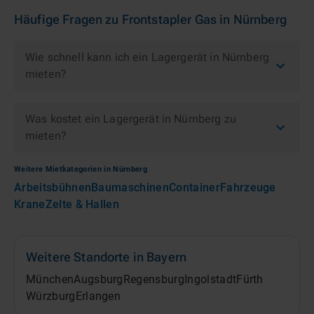
Häufige Fragen zu
Frontstapler Gas
in
Nürnberg
Wie schnell kann ich ein Lagergerät in Nürnberg
mieten?
Was kostet ein Lagergerät in Nürnberg zu
mieten?
Weitere Mietkategorien in
Nürnberg
Arbeitsbühnen
Baumaschinen
Container
Fahrzeuge
Krane
Zelte & Hallen
Weitere Standorte in
Bayern
München
Augsburg
Regensburg
Ingolstadt
Fürth
Würzburg
Erlangen