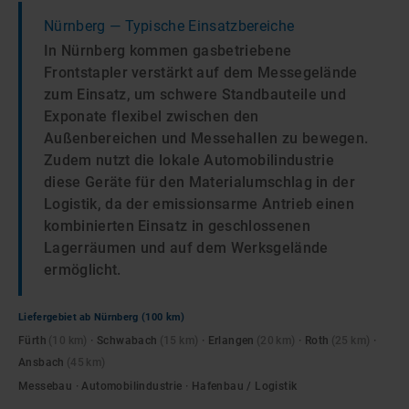
Nürnberg
— Typische Einsatzbereiche
In Nürnberg kommen gasbetriebene
Frontstapler verstärkt auf dem Messegelände
zum Einsatz, um schwere Standbauteile und
Exponate flexibel zwischen den
Außenbereichen und Messehallen zu bewegen.
Zudem nutzt die lokale Automobilindustrie
diese Geräte für den Materialumschlag in der
Logistik, da der emissionsarme Antrieb einen
kombinierten Einsatz in geschlossenen
Lagerräumen und auf dem Werksgelände
ermöglicht.
Liefergebiet ab
Nürnberg
(100 km)
Fürth
(
10
km)
·
Schwabach
(
15
km)
·
Erlangen
(
20
km)
·
Roth
(
25
km)
·
Ansbach
(
45
km)
Messebau · Automobilindustrie · Hafenbau / Logistik