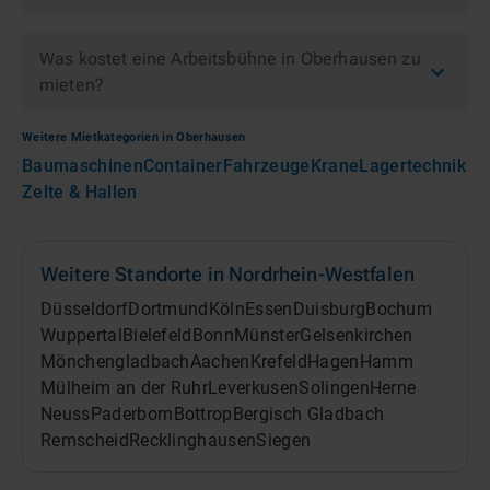
Was kostet eine Arbeitsbühne in Oberhausen zu
mieten?
Weitere Mietkategorien in
Oberhausen
Baumaschinen
Container
Fahrzeuge
Krane
Lagertechnik
Zelte & Hallen
Weitere Standorte in
Nordrhein-Westfalen
Düsseldorf
Dortmund
Köln
Essen
Duisburg
Bochum
Wuppertal
Bielefeld
Bonn
Münster
Gelsenkirchen
Mönchengladbach
Aachen
Krefeld
Hagen
Hamm
Mülheim an der Ruhr
Leverkusen
Solingen
Herne
Neuss
Paderborn
Bottrop
Bergisch Gladbach
Remscheid
Recklinghausen
Siegen