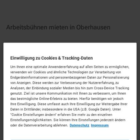
Arbeitsbühnen mieten in Oberhausen
Starke Maschinen für das neue Oberhausen.
Mieten
Sie die passenden Arbeitsbühnen für Ihr Vorhaben.
Einwilligung zu Cookies & Tracking-Daten
Unkompliziert, zu starken Konditionen und mit
persönlichem Experten-Service.
Um Ihnen eine optimale Anwendererfahrung auf allen Seiten zu ermöglichen,
verwenden wir Cookies und ähnliche Technologien zur Verarbeitung von
Endgeräteinformationen und personenbezogenen Daten zur Personalisierung
203
Vermietpartner im Raum
Oberhausen
von Anzeigen. Diese werden zur Verbesserung der Nutzererfahrung, zu
Analysen, der Einbindung sozialer Medien bis hin zum Cross-Device Tracking
genutzt. Ziel ist unsere Kommunikation mit Ihnen zu verbessern, um Ihnen
das bestmögliche Online-Erlebnis zu bieten. Hierfür benötigen wir jedoch
Ihre Einwilligung. Diese umfasst auch Ihre Einwilligung zur Weitergabe Ihrer
Daten in Drittländer, insbesondere in die USA (z.B. Google Daten). Unter
"Cookie Einstellungen ändern" erfahren Sie mehr zu den einzelnen
Einstellungsmöglichkeiten. Sie können Ihre Einstellungen jederzeit ändern
oder die Datenverarbeitung ablehnen.
Datenschutz
Impressum