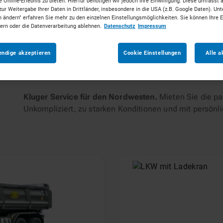
 Online-Erlebnis zu bieten. Hierfür benötigen wir jedoch Ihre Einwilligung. Diese umfasst 
zur Weitergabe Ihrer Daten in Drittländer, insbesondere in die USA (z.B. Google Daten). Unt
n ändern" erfahren Sie mehr zu den einzelnen Einstellungsmöglichkeiten. Sie können Ihre 
tungen
dern oder die Datenverarbeitung ablehnen.
Datenschutz
Impressum
endige akzeptieren
Cookie Einstellungen
Alle a
g
Kluger Service für den Nordwesten.
Mieten Sie die pa
Unkompliziert, zu starken Konditionen und mit persönl