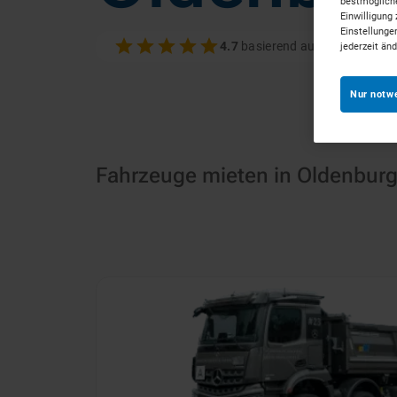
bestmögliche
Einwilligung 
Einstellunge
4.7
basierend auf 100+ Bewer
jederzeit än
Nur notw
Fahrzeuge mieten in Oldenbur