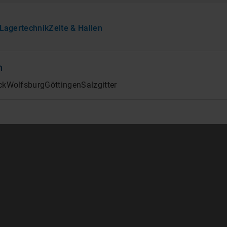
Lagertechnik
Zelte & Hallen
n
ck
Wolfsburg
Göttingen
Salzgitter