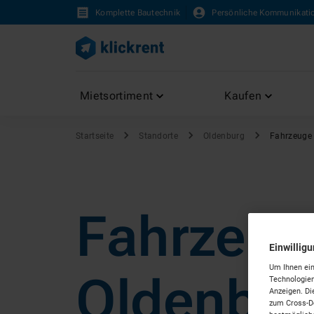
Komplette Bautechnik
Persönliche Kommunikati
Mietsortiment
Kaufen
Startseite
Standorte
Oldenburg
Fahrzeuge
Fahrzeug
Einwillig
Um Ihnen ein
Oldenbur
Technologien
Anzeigen. Di
zum Cross-De