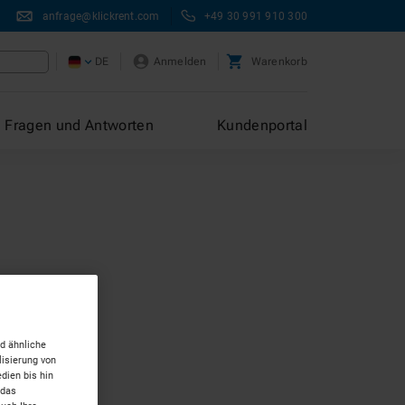
anfrage@klickrent.com
+49 30 991 910 300
DE
Anmelden
Warenkorb
Fragen und Antworten
Kundenportal
d ähnliche
isierung von
dien bis hin
 das