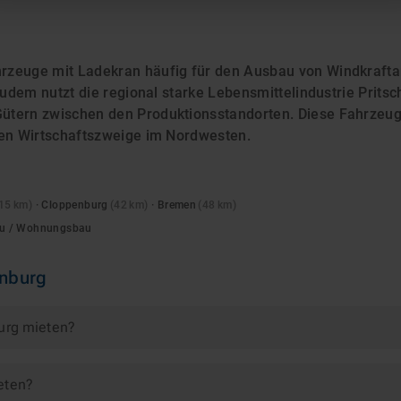
rzeuge mit Ladekran häufig für den Ausbau von Windkrafta
 Zudem nutzt die regional starke Lebensmittelindustrie Pri
tern zwischen den Produktionsstandorten. Diese Fahrzeugka
ten Wirtschaftszweige im Nordwesten.
15
km)
·
Cloppenburg
(
42
km)
·
Bremen
(
48
km)
bau / Wohnungsbau
nburg
burg mieten?
eten?