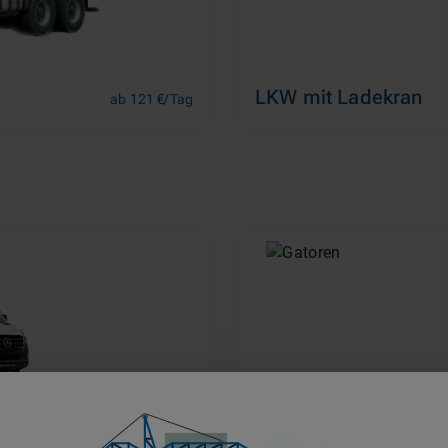
LKW mit Ladekran
ab 121 €/Tag