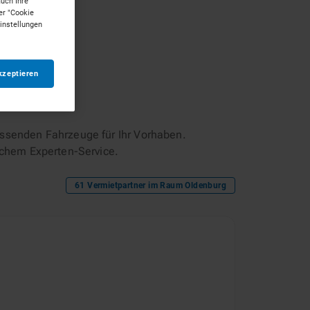
auch Ihre
er "Cookie
Einstellungen
kzeptieren
ssenden Fahrzeuge für Ihr Vorhaben.
ichem Experten-Service.
61
Vermietpartner im Raum
Oldenburg