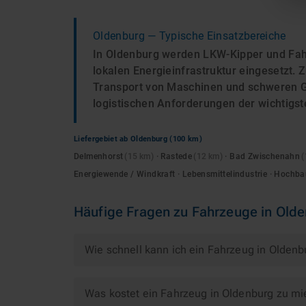
Oldenburg
— Typische Einsatzbereiche
In Oldenburg werden LKW-Kipper und Fah
lokalen Energieinfrastruktur eingesetzt.
Transport von Maschinen und schweren Gü
logistischen Anforderungen der wichtigs
Liefergebiet ab
Oldenburg
(100 km)
Delmenhorst
(
15
km)
·
Rastede
(
12
km)
·
Bad Zwischenahn
(
Energiewende / Windkraft · Lebensmittelindustrie · Hoch
Häufige Fragen zu
Fahrzeuge
in
Olde
Wie schnell kann ich ein Fahrzeug in Olden
Was kostet ein Fahrzeug in Oldenburg zu mi