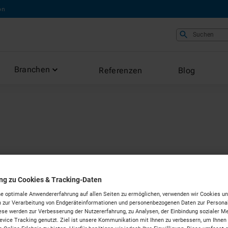
on
Suchen
Branchen
Referenzen
Blog
e mieten in
ung zu Cookies & Tracking-Daten
e optimale Anwendererfahrung auf allen Seiten zu ermöglichen, verwenden wir Cookies un
g
 zur Verarbeitung von Endgeräteinformationen und personenbezogenen Daten zur Personal
ese werden zur Verbesserung der Nutzererfahrung, zu Analysen, der Einbindung sozialer Me
vice Tracking genutzt. Ziel ist unsere Kommunikation mit Ihnen zu verbessern, um Ihnen