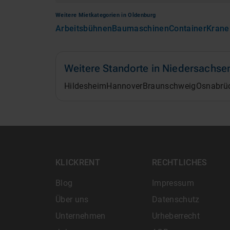
Weitere Mietkategorien in
Oldenburg
Arbeitsbühnen
Baumaschinen
Container
Krane
Weitere Standorte in
Niedersachse
Hildesheim
Hannover
Braunschweig
Osnabrü
KLICKRENT
RECHTLICHES
Blog
Impressum
Über uns
Datenschutz
Unternehmen
Urheberrecht