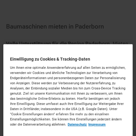
Baumaschinen mieten in Paderborn
Volle Unterstützung für die Region Paderborn.
Mieten
Sie die passenden Baumaschinen für Ihr Vorhaben.
Unkompliziert, zu starken Konditionen und mit
Einwilligung zu Cookies & Tracking-Daten
persönlichem Experten-Service.
Um Ihnen eine optimale Anwendererfahrung auf allen Seiten zu ermöglichen,
verwenden wir Cookies und ähnliche Technologien zur Verarbeitung von
92
Vermietpartner im Raum
Paderborn
Endgeräteinformationen und personenbezogenen Daten zur Personalisierung
von Anzeigen. Diese werden zur Verbesserung der Nutzererfahrung, zu
Analysen, der Einbindung sozialer Medien bis hin zum Cross-Device Tracking
genutzt. Ziel ist unsere Kommunikation mit Ihnen zu verbessern, um Ihnen
das bestmögliche Online-Erlebnis zu bieten. Hierfür benötigen wir jedoch
Ihre Einwilligung. Diese umfasst auch Ihre Einwilligung zur Weitergabe Ihrer
Daten in Drittländer, insbesondere in die USA (z.B. Google Daten). Unter
"Cookie Einstellungen ändern" erfahren Sie mehr zu den einzelnen
Einstellungsmöglichkeiten. Sie können Ihre Einstellungen jederzeit ändern
oder die Datenverarbeitung ablehnen.
Datenschutz
Impressum