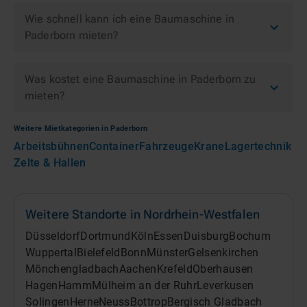
Wie schnell kann ich eine Baumaschine in
Paderborn mieten?
Was kostet eine Baumaschine in Paderborn zu
mieten?
Weitere Mietkategorien in
Paderborn
Arbeitsbühnen
Container
Fahrzeuge
Krane
Lagertechnik
Zelte & Hallen
Weitere Standorte in
Nordrhein-Westfalen
Düsseldorf
Dortmund
Köln
Essen
Duisburg
Bochum
Wuppertal
Bielefeld
Bonn
Münster
Gelsenkirchen
Mönchengladbach
Aachen
Krefeld
Oberhausen
Hagen
Hamm
Mülheim an der Ruhr
Leverkusen
Solingen
Herne
Neuss
Bottrop
Bergisch Gladbach