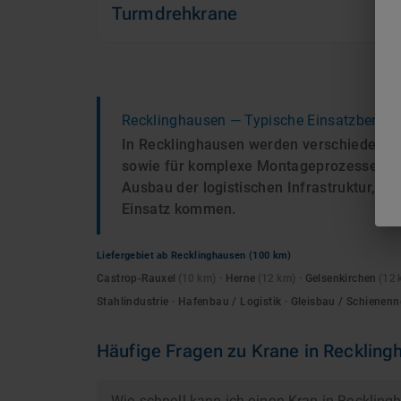
Turmdrehkrane
Recklinghausen
— Typische Einsatzbereic
In Recklinghausen werden verschiedene 
sowie für komplexe Montageprozesse in d
Ausbau der logistischen Infrastruktur, 
Einsatz kommen.
Liefergebiet ab
Recklinghausen
(100 km)
Castrop-Rauxel
(
10
km)
·
Herne
(
12
km)
·
Gelsenkirchen
(
12
Stahlindustrie · Hafenbau / Logistik · Gleisbau / Schienenn
Häufige Fragen zu
Krane
in
Reckling
Wie schnell kann ich einen Kran in Recklin