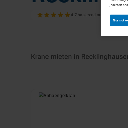
Einstellunge
jederzeit än
4.7
basierend auf 100+ Bewer
Nur notw
Krane mieten in Recklinghause