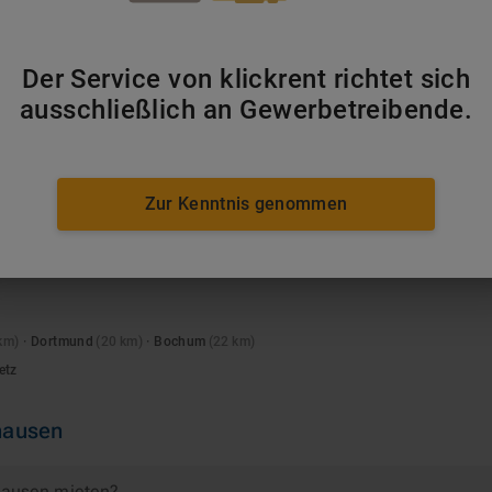
Steinversetzkrane
Der Service von klickrent richtet sich
ausschließlich an Gewerbetreibende.
he
Krantypen insbesondere für den Umschlag schwerer Laste
Zur Kenntnis genommen
er ansässigen Stahlindustrie angemietet. Mobil- und Turmd
während kompakte Anhängerkrane häufig bei Wartungsarbeite
km)
·
Dortmund
(
20
km)
·
Bochum
(
22
km)
etz
hausen
ghausen mieten?