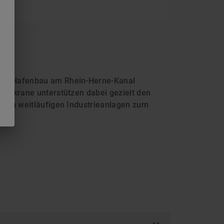
n im Hafenbau am Rhein-Herne-Kanal
rehkrane unterstützen dabei gezielt den
n an weitläufigen Industrieanlagen zum