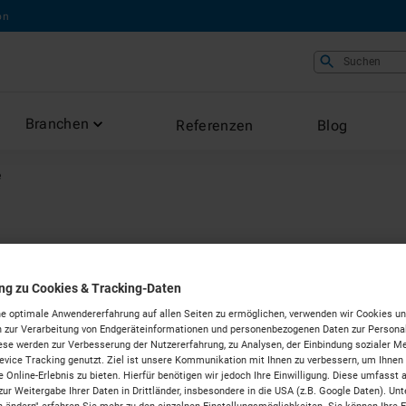
on
Suchen
Branchen
Referenzen
Blog
e
ten in
ung zu Cookies & Tracking-Daten
e optimale Anwendererfahrung auf allen Seiten zu ermöglichen, verwenden wir Cookies un
 zur Verarbeitung von Endgeräteinformationen und personenbezogenen Daten zur Personal
ese werden zur Verbesserung der Nutzererfahrung, zu Analysen, der Einbindung sozialer Me
hausen
vice Tracking genutzt. Ziel ist unsere Kommunikation mit Ihnen zu verbessern, um Ihnen
 Online-Erlebnis zu bieten. Hierfür benötigen wir jedoch Ihre Einwilligung. Diese umfasst 
zur Weitergabe Ihrer Daten in Drittländer, insbesondere in die USA (z.B. Google Daten). Unt