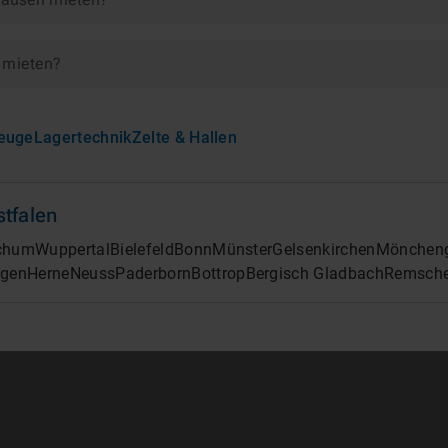
 mieten?
euge
Lagertechnik
Zelte & Hallen
tfalen
chum
Wuppertal
Bielefeld
Bonn
Münster
Gelsenkirchen
Mönchen
ngen
Herne
Neuss
Paderborn
Bottrop
Bergisch Gladbach
Remsche