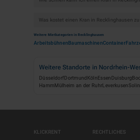
Was kostet einen Kran in Recklinghausen zu
Weitere Mietkategorien in
Recklinghausen
Arbeitsbühnen
Baumaschinen
Container
Fahrz
Weitere Standorte in
Nordrhein-Wes
Düsseldorf
Dortmund
Köln
Essen
Duisburg
Bo
Hamm
Mülheim an der Ruhr
Leverkusen
Soli
KLICKRENT
RECHTLICHES