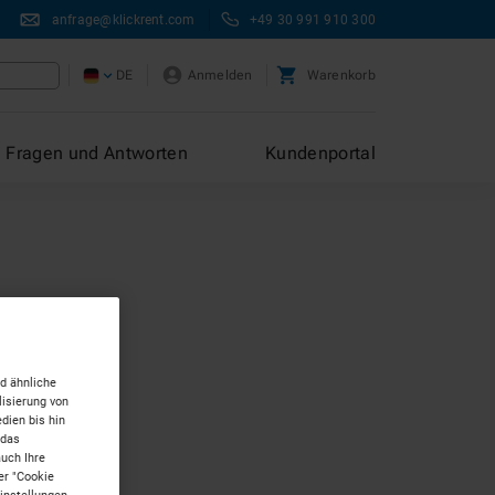
anfrage@klickrent.com
+49 30 991 910 300
DE
Anmelden
Warenkorb
Fragen und Antworten
Kundenportal
d ähnliche
isierung von
dien bis hin
 das
auch Ihre
er "Cookie