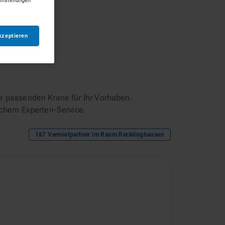
Einstellungen
kzeptieren
e passenden Krane für Ihr Vorhaben.
ichem Experten-Service.
187
Vermietpartner im Raum
Recklinghausen