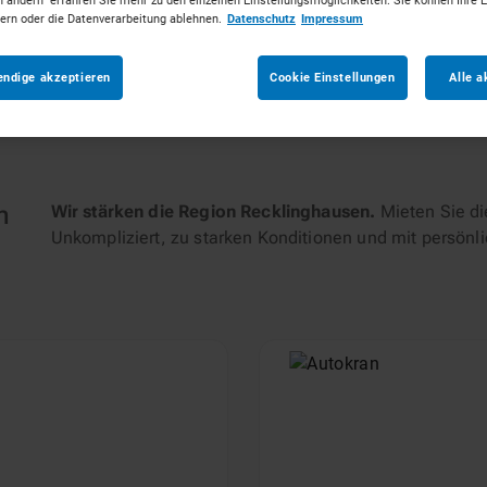
n ändern" erfahren Sie mehr zu den einzelnen Einstellungsmöglichkeiten. Sie können Ihre 
dern oder die Datenverarbeitung ablehnen.
Datenschutz
Impressum
tungen
endige akzeptieren
Cookie Einstellungen
Alle a
n
Wir stärken die Region Recklinghausen.
Mieten Sie di
Unkompliziert, zu starken Konditionen und mit persönl