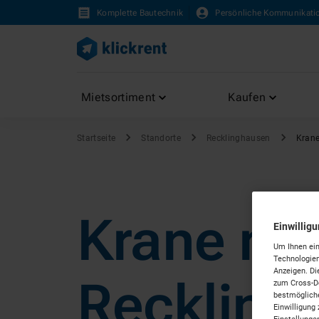
Komplette Bautechnik
Persönliche Kommunikati
Mietsortiment
Kaufen
Startseite
Standorte
Recklinghausen
Kran
Krane mie
Einwillig
Um Ihnen ein
Technologien
Anzeigen. Di
Reckling
zum Cross-De
bestmögliche
Einwilligung 