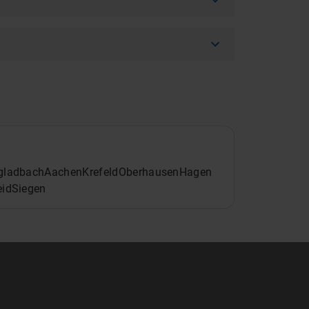
gladbach
Aachen
Krefeld
Oberhausen
Hagen
id
Siegen