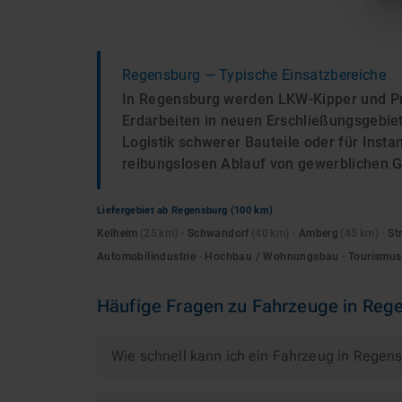
Regensburg
— Typische Einsatzbereiche
In Regensburg werden LKW-Kipper und Pr
Erdarbeiten in neuen Erschließungsgebiet
Logistik schwerer Bauteile oder für Inst
reibungslosen Ablauf von gewerblichen G
Liefergebiet ab
Regensburg
(100 km)
Kelheim
(
25
km)
·
Schwandorf
(
40
km)
·
Amberg
(
45
km)
·
St
Automobilindustrie · Hochbau / Wohnungsbau · Tourismus
Häufige Fragen zu
Fahrzeuge
in
Rege
Wie schnell kann ich ein Fahrzeug in Regen