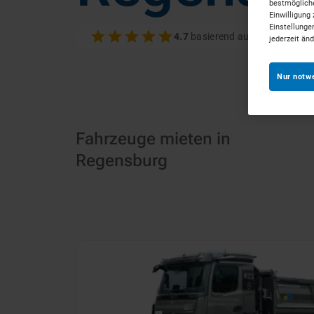
bestmögliche
Einwilligung 
Einstellunge
4.7
basierend auf 100+ Bewer
jederzeit än
Nur notw
Fahrzeuge mieten in
Regensburg