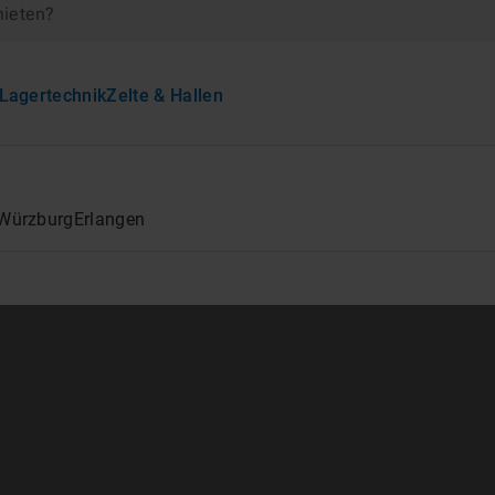
mieten?
Lagertechnik
Zelte & Hallen
Würzburg
Erlangen