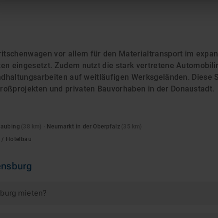
itschenwagen vor allem für den Materialtransport im exp
en eingesetzt. Zudem nutzt die stark vertretene Automobili
andhaltungsarbeiten auf weitläufigen Werksgeländen. Diese 
roßprojekten und privaten Bauvorhaben in der Donaustadt.
raubing
(
38
km)
·
Neumarkt in der Oberpfalz
(
35
km)
 / Hotelbau
nsburg
sburg mieten?