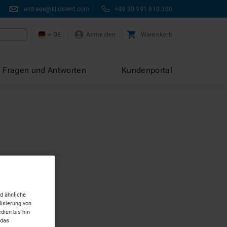
anfrage@klickrent.com
+49 30 991 910 300
DE
Anmelden
Warenkorb
Fragen und Antworten
Kundenportal
d ähnliche
isierung von
dien bis hin
 das