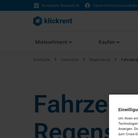
Komplette Bautechnik
Persönliche Kommunikati
Mietsortiment
Kaufen
Startseite
Standorte
Regensburg
Fahrzeug
Fahrzeug
Einwillig
Um Ihnen ein
Regensb
Technologien
Anzeigen. Di
zum Cross-De