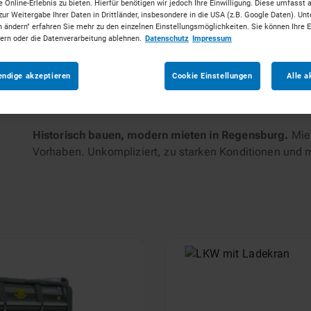
 Online-Erlebnis zu bieten. Hierfür benötigen wir jedoch Ihre Einwilligung. Diese umfasst 
zur Weitergabe Ihrer Daten in Drittländer, insbesondere in die USA (z.B. Google Daten). Unt
n ändern" erfahren Sie mehr zu den einzelnen Einstellungsmöglichkeiten. Sie können Ihre 
tungen
dern oder die Datenverarbeitung ablehnen.
Datenschutz
Impressum
endige akzeptieren
Cookie Einstellungen
Alle a
Historisch bauen, modern mieten in Regensburg.
Miet
Vorhaben. Unkompliziert, zu starken Konditionen und 