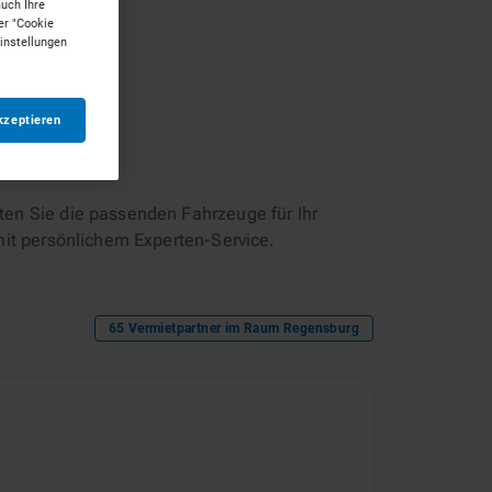
auch Ihre
er "Cookie
Einstellungen
kzeptieren
en Sie die passenden Fahrzeuge für Ihr
mit persönlichem Experten-Service.
65
Vermietpartner im Raum
Regensburg