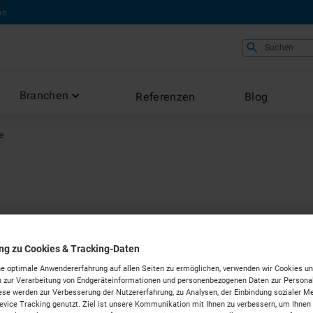
on
Suchen
Branchen
Referenzen
Blog
e
e mieten in
ung zu Cookies & Tracking-Daten
e optimale Anwendererfahrung auf allen Seiten zu ermöglichen, verwenden wir Cookies un
urg
 zur Verarbeitung von Endgeräteinformationen und personenbezogenen Daten zur Personal
ese werden zur Verbesserung der Nutzererfahrung, zu Analysen, der Einbindung sozialer Me
vice Tracking genutzt. Ziel ist unsere Kommunikation mit Ihnen zu verbessern, um Ihnen