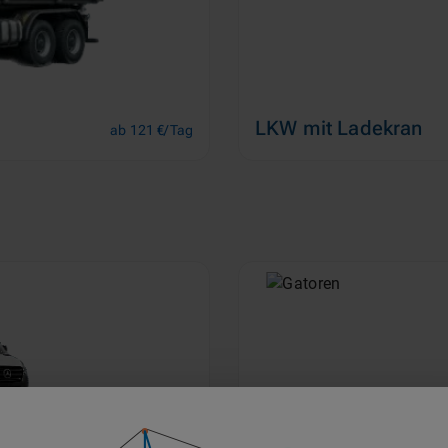
LKW mit Ladekran
ab 121 €/Tag