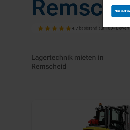
Remsche
Nur notw
4.7
basierend auf 100+ Bewer
Lagertechnik mieten in
Remscheid