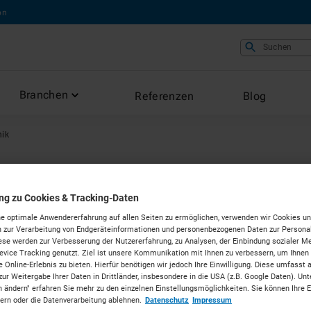
on
Suchen
Branchen
Referenzen
Blog
nik
hnik
ung zu Cookies & Tracking-Daten
e optimale Anwendererfahrung auf allen Seiten zu ermöglichen, verwenden wir Cookies un
 zur Verarbeitung von Endgeräteinformationen und personenbezogenen Daten zur Personal
ese werden zur Verbesserung der Nutzererfahrung, zu Analysen, der Einbindung sozialer Me
vice Tracking genutzt. Ziel ist unsere Kommunikation mit Ihnen zu verbessern, um Ihnen
 Online-Erlebnis zu bieten. Hierfür benötigen wir jedoch Ihre Einwilligung. Diese umfasst 
zur Weitergabe Ihrer Daten in Drittländer, insbesondere in die USA (z.B. Google Daten). Unt
n ändern" erfahren Sie mehr zu den einzelnen Einstellungsmöglichkeiten. Sie können Ihre 
dern oder die Datenverarbeitung ablehnen.
Datenschutz
Impressum