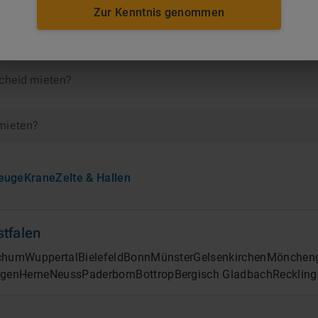
ienennetz
Zur Kenntnis genommen
emscheid
scheid mieten?
 mieten?
euge
Krane
Zelte & Hallen
tfalen
chum
Wuppertal
Bielefeld
Bonn
Münster
Gelsenkirchen
Mönchen
ngen
Herne
Neuss
Paderborn
Bottrop
Bergisch Gladbach
Recklin