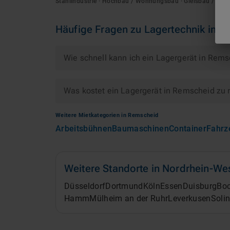
Stahlindustrie · Hochbau / Wohnungsbau · Gleisbau / Sch
Häufige Fragen zu
Lagertechnik
in
R
Wie schnell kann ich ein Lagergerät in Rem
Was kostet ein Lagergerät in Remscheid zu
Weitere Mietkategorien in
Remscheid
Arbeitsbühnen
Baumaschinen
Container
Fahrz
Weitere Standorte in
Nordrhein-Wes
Düsseldorf
Dortmund
Köln
Essen
Duisburg
Bo
Hamm
Mülheim an der Ruhr
Leverkusen
Soli