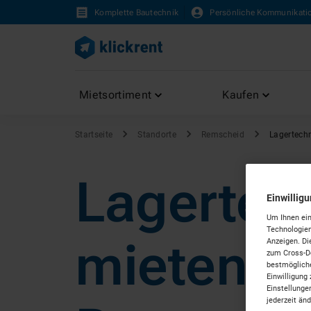
Komplette Bautechnik
Persönliche Kommunikati
Mietsortiment
Kaufen
Startseite
Standorte
Remscheid
Lagertech
Lagertec
Einwillig
Um Ihnen ein
Technologien
mieten in
Anzeigen. Di
zum Cross-De
bestmögliche
Einwilligung 
Einstellunge
jederzeit än