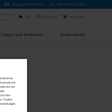
anfrage@klickrent.com
+49 30 991 910 300
DE
Anmelden
Warenkorb
Fragen und Antworten
Kundenportal
d ähnliche
isierung von
dien bis hin
 das
auch Ihre
er "Cookie
Einstellungen