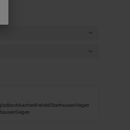
gladbach
Aachen
Krefeld
Oberhausen
Hagen
ghausen
Siegen