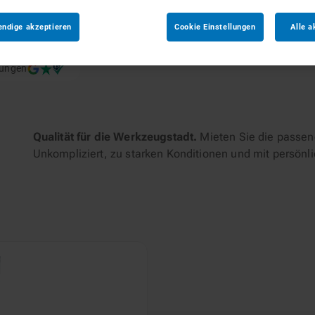
id
endige akzeptieren
Cookie Einstellungen
Alle a
tungen
Qualität für die Werkzeugstadt.
Mieten Sie die passend
Unkompliziert, zu starken Konditionen und mit persönl