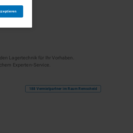
kzeptieren
en Lagertechnik für Ihr Vorhaben.
ichem Experten-Service.
188
Vermietpartner im Raum
Remscheid