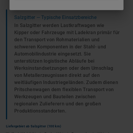
Salzgitter
— Typische Einsatzbereiche
In Salzgitter werden Lastkraftwagen wie
Kipper oder Fahrzeuge mit Ladekran primär für
den Transport von Rohmaterialien und
schweren Komponenten in der Stahl- und
Automobilindustrie eingesetzt. Sie
unterstützen logistische Abläufe bei
Werksinstandsetzungen oder dem Umschlag
von Metallerzeugnissen direkt auf den
weitläufigen Industriegeländen. Zudem dienen
Pritschenwagen dem flexiblen Transport von
Werkzeugen und Bauteilen zwischen
regionalen Zulieferern und den großen
Produktionsstandorten.
Liefergebiet ab
Salzgitter
(100 km)