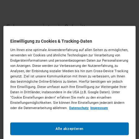
Fahrzeuge mieten in Salzgitter
Einwilligung zu Cookies & Tracking-Daten
Industrielle Power für Ihre Baustelle.
Mieten Sie die
Um Ihnen eine optimale Anwendererfahrung auf allen Seiten zu ermöglichen,
passenden Fahrzeuge für Ihr Vorhaben. Unkompliziert,
verwenden wir Cookies und ähnliche Technologien zur Verarbeitung von
zu starken Konditionen und mit persönlichem Experten-
Endgeräteinformationen und personenbezogenen Daten zur Personalisierung
von Anzeigen. Diese werden zur Verbesserung der Nutzererfahrung, zu
Service.
Analysen, der Einbindung sozialer Medien bis hin zum Cross-Device Tracking
genutzt. Ziel ist unsere Kommunikation mit Ihnen zu verbessern, um Ihnen
77
Vermietpartner im Raum
Salzgitter
das bestmögliche Online-Erlebnis zu bieten. Hierfür benötigen wir jedoch
Ihre Einwilligung. Diese umfasst auch Ihre Einwilligung zur Weitergabe Ihrer
Daten in Drittländer, insbesondere in die USA (z.B. Google Daten). Unter
"Cookie Einstellungen ändern" erfahren Sie mehr zu den einzelnen
Einstellungsmöglichkeiten. Sie können Ihre Einstellungen jederzeit ändern
oder die Datenverarbeitung ablehnen.
Datenschutz
Impressum
Alle akzeptieren