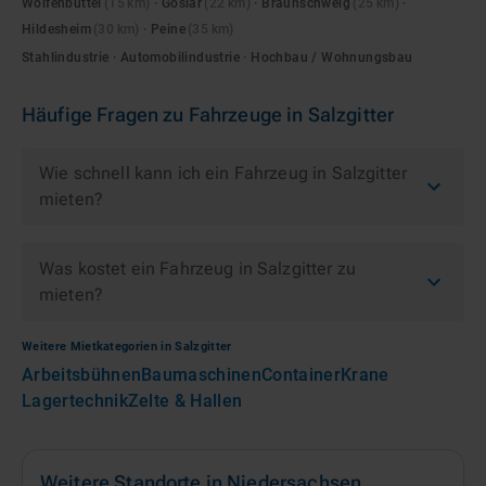
Wolfenbüttel
(
15
km)
·
Goslar
(
22
km)
·
Braunschweig
(
25
km)
·
Hildesheim
(
30
km)
·
Peine
(
35
km)
Stahlindustrie · Automobilindustrie · Hochbau / Wohnungsbau
Häufige Fragen zu
Fahrzeuge
in
Salzgitter
Wie schnell kann ich ein Fahrzeug in Salzgitter
mieten?
Was kostet ein Fahrzeug in Salzgitter zu
mieten?
Weitere Mietkategorien in
Salzgitter
Arbeitsbühnen
Baumaschinen
Container
Krane
Lagertechnik
Zelte & Hallen
Weitere Standorte in
Niedersachsen