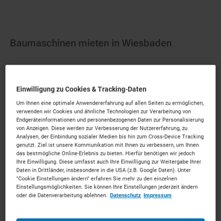
Baumaschinen mieten in Wiesbaden
Erstklassiger Service für die hessische
Landeshauptstadt.
Mieten Sie die passenden
Einwilligung zu Cookies & Tracking-Daten
Baumaschinen für Ihr Vorhaben. Unkompliziert, zu
Um Ihnen eine optimale Anwendererfahrung auf allen Seiten zu ermöglichen,
starken Konditionen und mit persönlichem Experten-
verwenden wir Cookies und ähnliche Technologien zur Verarbeitung von
Service.
Endgeräteinformationen und personenbezogenen Daten zur Personalisierung
von Anzeigen. Diese werden zur Verbesserung der Nutzererfahrung, zu
134
Vermietpartner im Raum
Wiesbaden
Analysen, der Einbindung sozialer Medien bis hin zum Cross-Device Tracking
genutzt. Ziel ist unsere Kommunikation mit Ihnen zu verbessern, um Ihnen
das bestmögliche Online-Erlebnis zu bieten. Hierfür benötigen wir jedoch
Ihre Einwilligung. Diese umfasst auch Ihre Einwilligung zur Weitergabe Ihrer
Daten in Drittländer, insbesondere in die USA (z.B. Google Daten). Unter
"Cookie Einstellungen ändern" erfahren Sie mehr zu den einzelnen
Einstellungsmöglichkeiten. Sie können Ihre Einstellungen jederzeit ändern
oder die Datenverarbeitung ablehnen.
Datenschutz
Impressum