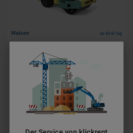
Walzen
ab 65 €/Tag
Dumper
ab 64 €/Tag
Der Service von klickrent