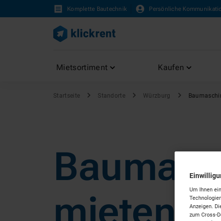
Komplette Bautechnik
Persönliche Kommunikati
Mietsortiment
Kaufen
Startseite
Standorte
Würzburg
Baumaschi
Baumasc
Einwillig
Um Ihnen ein
mieten i
Technologien
Anzeigen. Di
zum Cross-De