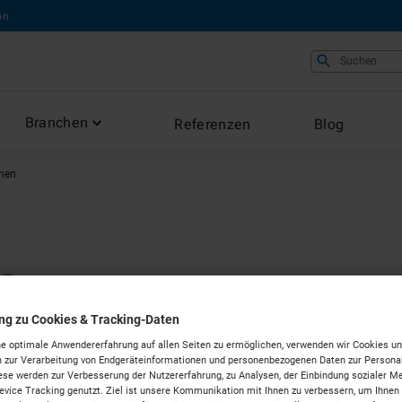
on
Suchen
Branchen
Referenzen
Blog
nen
hinen
ung zu Cookies & Tracking-Daten
e optimale Anwendererfahrung auf allen Seiten zu ermöglichen, verwenden wir Cookies un
n Würzburg
 zur Verarbeitung von Endgeräteinformationen und personenbezogenen Daten zur Personal
ese werden zur Verbesserung der Nutzererfahrung, zu Analysen, der Einbindung sozialer Me
vice Tracking genutzt. Ziel ist unsere Kommunikation mit Ihnen zu verbessern, um Ihnen