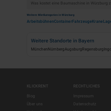
Was kostet eine Baumaschine in Würzburg 
Weitere Mietkategorien in
Würzburg
Arbeitsbühnen
Container
Fahrzeuge
Krane
Lag
Weitere Standorte in
Bayern
München
Nürnberg
Augsburg
Regensburg
Ing
KLICKRENT
RECHTLICHES
Blog
Impressum
Über uns
Datenschutz