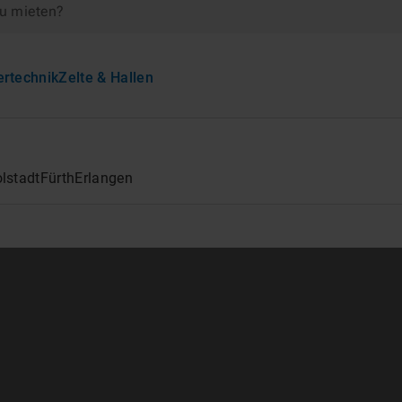
zu mieten?
ertechnik
Zelte & Hallen
olstadt
Fürth
Erlangen