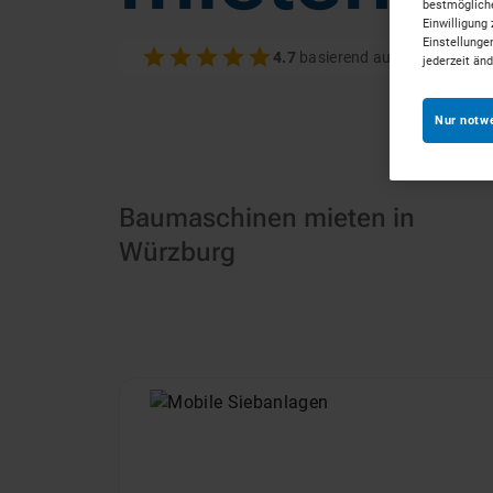
bestmögliche
Einwilligung 
Einstellunge
4.7
basierend auf 100+ Bewer
jederzeit än
Nur notw
Baumaschinen mieten in
Würzburg