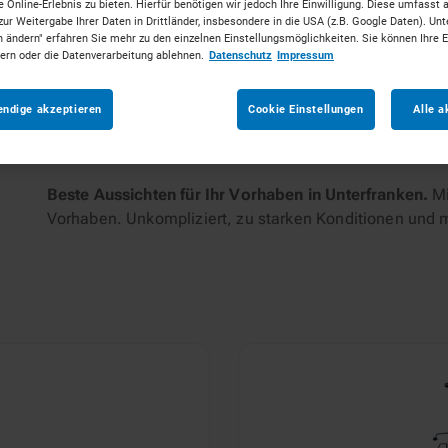
 Online-Erlebnis zu bieten. Hierfür benötigen wir jedoch Ihre Einwilligung. Diese umfasst 
zur Weitergabe Ihrer Daten in Drittländer, insbesondere in die USA (z.B. Google Daten). Unt
n ändern" erfahren Sie mehr zu den einzelnen Einstellungsmöglichkeiten. Sie können Ihre 
tungen
dern oder die Datenverarbeitung ablehnen.
Datenschutz
Impressum
endige akzeptieren
Cookie Einstellungen
Alle a
Beste Aussichten für Ihr Vorhaben in Unterfranken.
Mi
Vorhaben. Unkompliziert, zu starken Konditionen und 