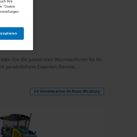
auch Ihre
er "Cookie
Einstellungen
kzeptieren
eten Sie die passenden Baumaschinen für Ihr
mit persönlichem Experten-Service.
64
Vermietpartner im Raum
Würzburg