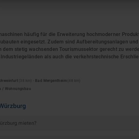
aschinen häufig für die Erweiterung hochmoderner Produkt
eubauten eingesetzt. Zudem sind Aufbereitungsanlagen und
um dem stetig wachsenden Tourismussektor gerecht zu werde
n Industriegeländen als auch die verkehrstechnische Erschl
chweinfurt
(
38
km)
·
Bad Mergentheim
(
48
km)
au / Wohnungsbau
Würzburg
Würzburg mieten?