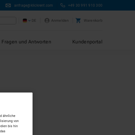
anfrage@klickrent.com
+49 30 991 910 300
DE
Anmelden
Warenkorb
Fragen und Antworten
Kundenportal
d ähnliche
isierung von
dien bis hin
 das