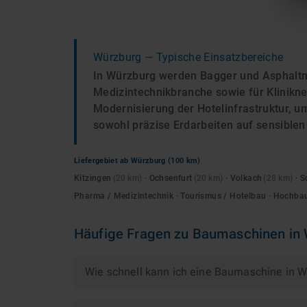
Würzburg
— Typische Einsatzbereiche
In Würzburg werden Bagger und Asphaltm
Medizintechnikbranche sowie für Klinikn
Modernisierung der Hotelinfrastruktur, 
sowohl präzise Erdarbeiten auf sensible
Liefergebiet ab
Würzburg
(100 km)
Kitzingen
(
20
km)
·
Ochsenfurt
(
20
km)
·
Volkach
(
28
km)
·
S
Pharma / Medizintechnik · Tourismus / Hotelbau · Hochb
Häufige Fragen zu
Baumaschinen
in
Wie schnell kann ich eine Baumaschine in 