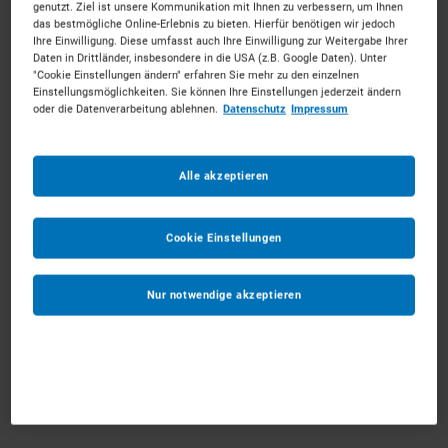
genutzt. Ziel ist unsere Kommunikation mit Ihnen zu verbessern, um Ihnen
das bestmögliche Online-Erlebnis zu bieten. Hierfür benötigen wir jedoch
Im Rahmen einer Aufzugskernsanierung in
Ihre Einwilligung. Diese umfasst auch Ihre Einwilligung zur Weitergabe Ihrer
Daten in Drittländer, insbesondere in die USA (z.B. Google Daten). Unter
einem Altenheim sorgte klickrent mit
"Cookie Einstellungen ändern" erfahren Sie mehr zu den einzelnen
Einstellungsmöglichkeiten. Sie können Ihre Einstellungen jederzeit ändern
Personen-Bauaufzügen und Etagenpodesten
oder die Datenverarbeitung ablehnen.
Datenschutz
Impressum
für eine reibungslose, barrierefreie
Übergangslösung während des laufenden
Betriebs.
Alle akzeptieren
Cookie Einstellungen
Nur notwendige akzeptieren