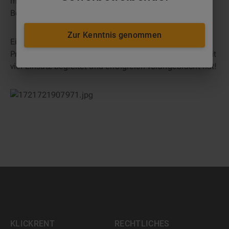
möglich ist – und das ganz ohne Unterbrechung des
Betriebs.
Zur Kenntnis genommen
Ein großes Dankeschön an Tim Karschies,
Projektmanager bei klickrent, der das Projekt vor Ort mit
viel Einsatz begleitet und erfolgreich vorangebracht hat!
KLICKRENT
RECHTLICHES