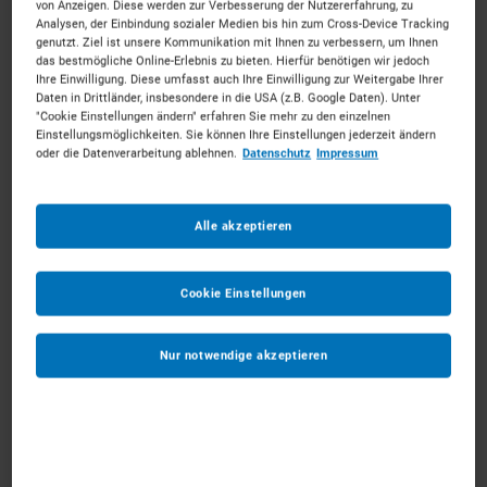
Hochwasserkatast
von Anzeigen. Diese werden zur Verbesserung der Nutzererfahrung, zu
Analysen, der Einbindung sozialer Medien bis hin zum Cross-Device Tracking
genutzt. Ziel ist unsere Kommunikation mit Ihnen zu verbessern, um Ihnen
rophe
das bestmögliche Online-Erlebnis zu bieten. Hierfür benötigen wir jedoch
Ihre Einwilligung. Diese umfasst auch Ihre Einwilligung zur Weitergabe Ihrer
Daten in Drittländer, insbesondere in die USA (z.B. Google Daten). Unter
"Cookie Einstellungen ändern" erfahren Sie mehr zu den einzelnen
Nach der Hochwasserkatastrophe in Bad
Einstellungsmöglichkeiten. Sie können Ihre Einstellungen jederzeit ändern
oder die Datenverarbeitung ablehnen.
Datenschutz
Impressum
Neuenahr-Ahrweiler entstanden dank einer
Containeranlage von klickrent neue
Büroflächen auf dem Dach eines Kurhauses.
Alle akzeptieren
Cookie Einstellungen
Nur notwendige akzeptieren