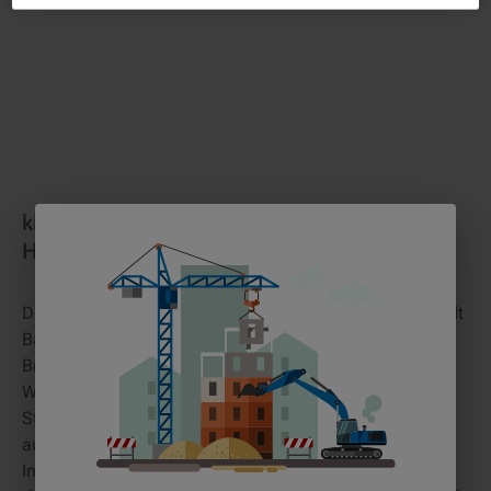
klickrent lieferte 14 Bürocontainer nach
Hochwasserkatastrophe
Die Hochwasserkatastrophe im Jahr 2021 traf die Stadt
Bad Neuenahr-Ahrweiler schwer – zahlreiche Häuser,
Brücken und Straßen wurden zerstört. In der Phase der
Wiederaufbau- und Hilfsmaßnahmen benötigte die
Stadt dringend temporäre Raumlösungen, darunter
auch Büroflächen für die Verwaltung eines Kurhauses.
In dieser kritischen Zeit leistete klickrent schnelle Hilfe