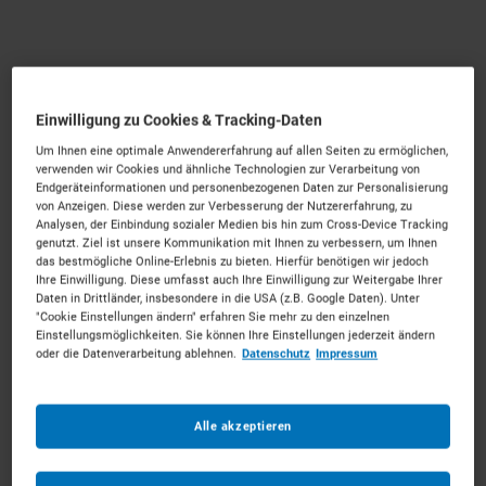
Einwilligung zu Cookies & Tracking-Daten
Um Ihnen eine optimale Anwendererfahrung auf allen Seiten zu ermöglichen,
verwenden wir Cookies und ähnliche Technologien zur Verarbeitung von
Autor
Veröffentlicht am
Endgeräteinformationen und personenbezogenen Daten zur Personalisierung
von Anzeigen. Diese werden zur Verbesserung der Nutzererfahrung, zu
Analysen, der Einbindung sozialer Medien bis hin zum Cross-Device Tracking
Burcu
13 Juni 2025
genutzt. Ziel ist unsere Kommunikation mit Ihnen zu verbessern, um Ihnen
das bestmögliche Online-Erlebnis zu bieten. Hierfür benötigen wir jedoch
Ihre Einwilligung. Diese umfasst auch Ihre Einwilligung zur Weitergabe Ihrer
Baustelle
Daten in Drittländer, insbesondere in die USA (z.B. Google Daten). Unter
"Cookie Einstellungen ändern" erfahren Sie mehr zu den einzelnen
Einstellungsmöglichkeiten. Sie können Ihre Einstellungen jederzeit ändern
Die versteckten Kosten beim Kauf von
oder die Datenverarbeitung ablehnen.
Datenschutz
Impressum
Baumaschinen
Alle akzeptieren
Wenn Sie Baumaschinen kaufen, haben Sie bei der
Budgetplanung in aller Regel nur den reinen
Anschaffungspreis im Blick. Darüber hinaus gibt es