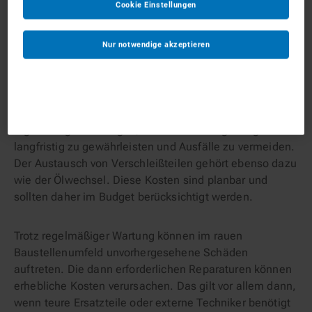
Cookie Einstellungen
aber weitere Kosten, die sich zum Teil erst auf längere
Sicht bemerkbar machen.
Nur notwendige akzeptieren
Wartung und Reparaturen als Kostenfalle
Wie alle Maschinen erfordern auch Baumaschinen
regelmäßige Wartungen, um ihre Leistungsfähigkeit
langfristig zu gewährleisten und Ausfälle zu vermeiden.
Der Austausch von Verschleißteilen gehört ebenso dazu
wie der Ölwechsel. Diese Kosten sind planbar und
sollten daher im Budget berücksichtigt werden.
Trotz regelmäßiger Wartung können im rauen
Baustellenumfeld unvorhergesehene Schäden
auftreten. Die dann erforderlichen Reparaturen können
erhebliche Kosten verursachen. Das gilt vor allem dann,
wenn teure Ersatzteile oder externe Techniker benötigt