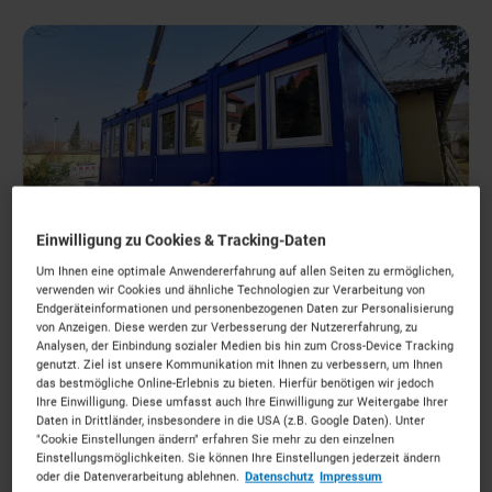
Einwilligung zu Cookies & Tracking-Daten
Um Ihnen eine optimale Anwendererfahrung auf allen Seiten zu ermöglichen,
Grace • 29 April 2026
verwenden wir Cookies und ähnliche Technologien zur Verarbeitung von
Einbruch in Baucontainer: Das sollten Sie
Endgeräteinformationen und personenbezogenen Daten zur Personalisierung
von Anzeigen. Diese werden zur Verbesserung der Nutzererfahrung, zu
jetzt tun
Analysen, der Einbindung sozialer Medien bis hin zum Cross-Device Tracking
genutzt. Ziel ist unsere Kommunikation mit Ihnen zu verbessern, um Ihnen
Was tun nach einem Einbruch in Ihren
das bestmögliche Online-Erlebnis zu bieten. Hierfür benötigen wir jedoch
Baucontainer
? Erfahren Sie, wie Sie jetzt vorgehen
Ihre Einwilligung. Diese umfasst auch Ihre Einwilligung zur Weitergabe Ihrer
Daten in Drittländer, insbesondere in die USA (z.B. Google Daten). Unter
sollten.
"Cookie Einstellungen ändern" erfahren Sie mehr zu den einzelnen
Einstellungsmöglichkeiten. Sie können Ihre Einstellungen jederzeit ändern
Baustelle
oder die Datenverarbeitung ablehnen.
Datenschutz
Impressum