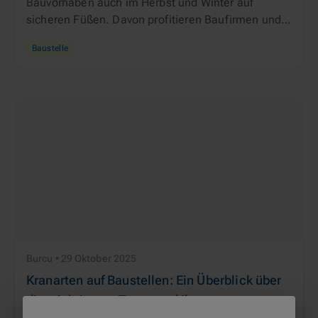
Bauvorhaben auch im Herbst und Winter auf
sicheren Füßen. Davon profitieren Baufirmen und
Kunden gleichermaßen.
Baustelle
Burcu • 29 Oktober 2025
Kranarten auf Baustellen: Ein Überblick über
die wichtigsten Typen und ihre