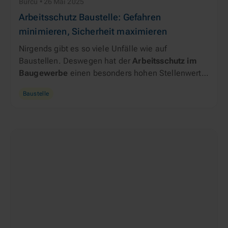
Burcu • 26 Mai 2025
Arbeitsschutz Baustelle: Gefahren
minimieren, Sicherheit maximieren
Nirgends gibt es so viele Unfälle wie auf
Baustellen. Deswegen hat der
Arbeitsschutz im
Baugewerbe
einen besonders hohen Stellenwert.
Lesen Sie hier mehr zu
Vorschriften, Maßnahmen
Baustelle
und digitalen Lösungen
, die helfen können, die
Sicherheit und Gesundheit Ihrer Mitarbeiter zu
schützen und ein gefahrenfreies Arbeiten zu
ermöglichen.