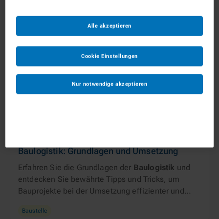
Alle akzeptieren
Cookie Einstellungen
Nur notwendige akzeptieren
Grace • 26 März 2026
Baulogistik: Grundlagen und Umsetzung
Erfahren Sie die Grundlagen der
Baulogistik
und
entdecken Sie bewährte Tipps und Tricks, um
Bauprojekte bei der Umsetzung effizienter und
kostengünstiger zu gestalten.
Baustelle