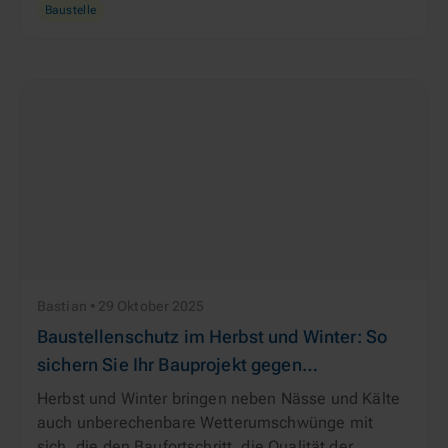
Baustelle
Bastian • 29 Oktober 2025
Baustellenschutz im Herbst und Winter: So
sichern Sie Ihr Bauprojekt gegen
Wetterrisiken
Herbst und Winter bringen neben Nässe und Kälte
auch unberechenbare Wetterumschwünge mit
sich, die den Baufortschritt, die Qualität der