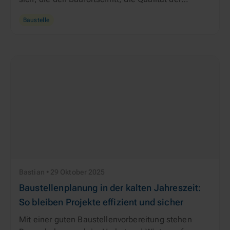
Baumaterialien und die Arbeitssicherheit
Baustelle
gefährden können. Mit einem durchdachten
Schutzkonzept lassen sich die Baustellenrisiken in
der kalten Jahreszeit minimieren und Bauprojekte
wie geplant umsetzen.
Bastian • 29 Oktober 2025
Baustellenplanung in der kalten Jahreszeit:
So bleiben Projekte effizient und sicher
Mit einer guten Baustellenvorbereitung stehen