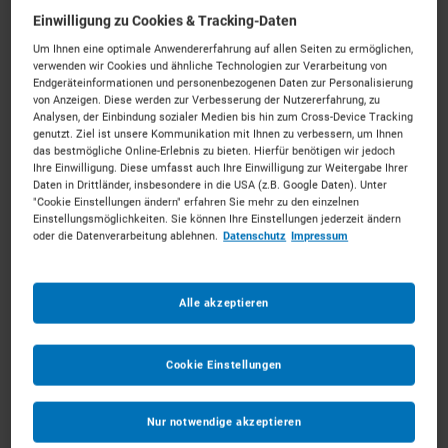
Deutschlandweite
Verfügbarkeit
Einwilligung zu Cookies & Tracking-Daten
Um Ihnen eine optimale Anwendererfahrung auf allen Seiten zu ermöglichen,
verwenden wir Cookies und ähnliche Technologien zur Verarbeitung von
Wir greifen auf ein umfassendes Netzwerk
Endgeräteinformationen und personenbezogenen Daten zur Personalisierung
von Anzeigen. Diese werden zur Verbesserung der Nutzererfahrung, zu
von Vermietern und starken Partnern zurück.
Analysen, der Einbindung sozialer Medien bis hin zum Cross-Device Tracking
genutzt. Ziel ist unsere Kommunikation mit Ihnen zu verbessern, um Ihnen
So können wir Ihnen garantiert die beste
das bestmögliche Online-Erlebnis zu bieten. Hierfür benötigen wir jedoch
Lösung bereitstellen.
Ihre Einwilligung. Diese umfasst auch Ihre Einwilligung zur Weitergabe Ihrer
Daten in Drittländer, insbesondere in die USA (z.B. Google Daten). Unter
"Cookie Einstellungen ändern" erfahren Sie mehr zu den einzelnen
Einstellungsmöglichkeiten. Sie können Ihre Einstellungen jederzeit ändern
oder die Datenverarbeitung ablehnen.
Datenschutz
Impressum
Umgehende Rückmeldung
Alle akzeptieren
Sie bekommen schnell und zuverlässig von
uns das beste Angebot.
Cookie Einstellungen
Bis zur Rechnungsstellung erhalten Sie bei
klickrent alles aus einer Hand. Dabei steht
Nur notwendige akzeptieren
Ihnen jederzeit ein persönlicher