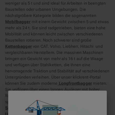
weniger als 5 t und sind ideal für Arbeiten in beengten
Baustellen oder urbanen Umgebungen. Die
nächstgrößere Kategorie bilden die sogenannten
Mobilbagger
mit einem Gewicht zwischen 5 und etwas
mehr als 24 t. Sie sind radgetrieben, bieten eine hohe
Mobilität und können leicht zwischen verschiedenen
Baustellen rotieren. Noch schwerer sind große
Kettenbagger
von CAT, Volvo, Liebherr, Hitachi und
vergleichbaren Herstellern. Die massiven Maschinen
bringen ein Gewicht von mehr als 16 t auf die Waage
und verfügen über Stahlketten, die ihnen eine
hervorragende Traktion und Stabilität auf verschiedenen
Untergründen verleihen. Über unser klickrent-Portal
können Sie zudem moderne
Longfrontbagger
mieten.
Sie verfügen über einen langen Ausleger mit hoher
Reichweite. Darüber hinaus können Sie bei klickrent
spezielle Bagger-Arten in Berlin leihen. Hierzu zählen
Schwimmbagger
,
Zweiwegebagger
und
Umschlagbagger
.