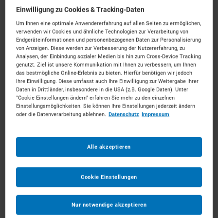
Deutschlandweite
Einwilligung zu Cookies & Tracking-Daten
Verfügbarkeit
Um Ihnen eine optimale Anwendererfahrung auf allen Seiten zu ermöglichen,
verwenden wir Cookies und ähnliche Technologien zur Verarbeitung von
Wir greifen auf ein umfassendes Netzwerk
Endgeräteinformationen und personenbezogenen Daten zur Personalisierung
von Anzeigen. Diese werden zur Verbesserung der Nutzererfahrung, zu
von Vermietern und starken Partnern zurück.
Analysen, der Einbindung sozialer Medien bis hin zum Cross-Device Tracking
genutzt. Ziel ist unsere Kommunikation mit Ihnen zu verbessern, um Ihnen
So können wir Ihnen garantiert die beste
das bestmögliche Online-Erlebnis zu bieten. Hierfür benötigen wir jedoch
Lösung bereitstellen.
Ihre Einwilligung. Diese umfasst auch Ihre Einwilligung zur Weitergabe Ihrer
Daten in Drittländer, insbesondere in die USA (z.B. Google Daten). Unter
"Cookie Einstellungen ändern" erfahren Sie mehr zu den einzelnen
Einstellungsmöglichkeiten. Sie können Ihre Einstellungen jederzeit ändern
oder die Datenverarbeitung ablehnen.
Datenschutz
Impressum
Umgehende Rückmeldung
Alle akzeptieren
Sie bekommen schnell und zuverlässig von
uns das beste Angebot.
Cookie Einstellungen
Bis zur Rechnungsstellung erhalten Sie bei
klickrent alles aus einer Hand. Dabei steht
Nur notwendige akzeptieren
Ihnen jederzeit ein persönlicher