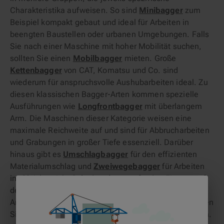
Charakteristika aufweisen. So sind
Minibagger
zum
Beispiel kompakt gebaut und ideal für Arbeiten in
beengten Baustellen oder urbanen Umgebungen. Falls
Sie nach einer Maschine mit hoher Mobilität suchen,
sollten Sie einen
Mobilbagger
mieten. Große
Kettenbagger
von CAT, Komatsu und Co. sind
wiederum für anspruchsvolle Aushubarbeiten ideal. Zu
diesen klassischen Bagger-Arten kommen spezielle
Ausführungen wie
Longfrontbagger
mit überlangem
Arm. Die Maschinen dieser Kategorie weisen eine
maximale Reichweite auf und sind für Abbrucharbeiten
und Grabungen in großer Tiefe essenziell. Darüber
hinaus gibt es
Umschlagbagger
für den effizienten
Materialumschlag und
Zweiwegebagger
für Arbeiten
im Gleisbereich.
Schwimmbagger
für den Einsatz auf
dem Wasser komplettieren die verfügbaren Bagger-
Arten. Jeden der vorgenannten Maschinentypen können
Sie über unser klickrent-Portal zum Vorteilspreis leihen.