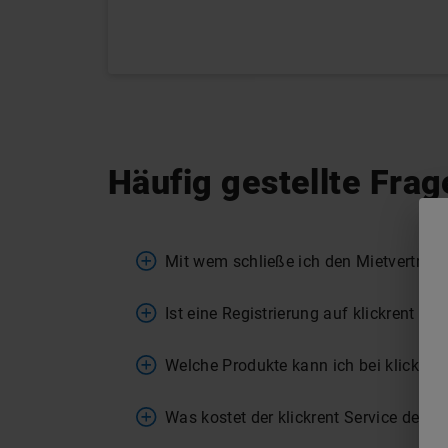
Häufig gestellte Frag
Mit wem schließe ich den Mietvertrag 
Ist eine Registrierung auf klickrent n
Welche Produkte kann ich bei klickren
Was kostet der klickrent Service den M