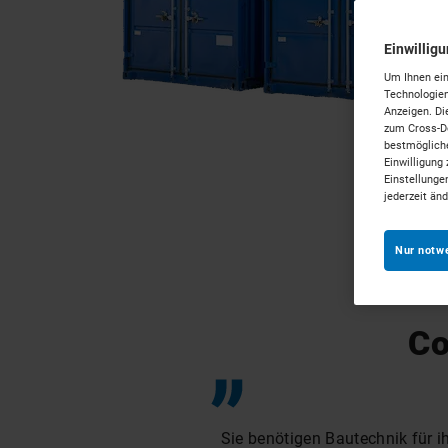
Einwillig
Um Ihnen ein
Technologien
Anzeigen. Di
zum Cross-De
bestmögliche
Einwilligung 
Einstellunge
jederzeit än
Nur notw
Co
Sie benötigen Bautechnik für ih