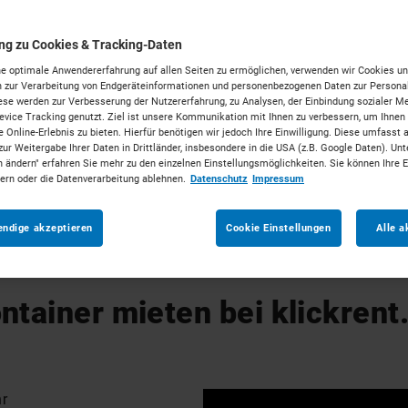
Anzahl
1
ung zu Cookies & Tracking-Daten
e optimale Anwendererfahrung auf allen Seiten zu ermöglichen, verwenden wir Cookies un
Ab dem
*
 zur Verarbeitung von Endgeräteinformationen und personenbezogenen Daten zur Personal
ese werden zur Verbesserung der Nutzererfahrung, zu Analysen, der Einbindung sozialer Me
vice Tracking genutzt. Ziel ist unsere Kommunikation mit Ihnen zu verbessern, um Ihnen
 Online-Erlebnis zu bieten. Hierfür benötigen wir jedoch Ihre Einwilligung. Diese umfasst 
Weiterer Mietgegenstan
zur Weitergabe Ihrer Daten in Drittländer, insbesondere in die USA (z.B. Google Daten). Unt
n ändern" erfahren Sie mehr zu den einzelnen Einstellungsmöglichkeiten. Sie können Ihre 
dern oder die Datenverarbeitung ablehnen.
Datenschutz
Impressum
Die mit (*) gekennzeichneten Felder si
endige akzeptieren
Cookie Einstellungen
Alle a
ntainer mieten bei klickrent
r 