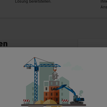
Lösung bereitstellen.
Ihn
Ans
en
ab?
otwendig, um mieten zu können?
t mieten?
ieter?