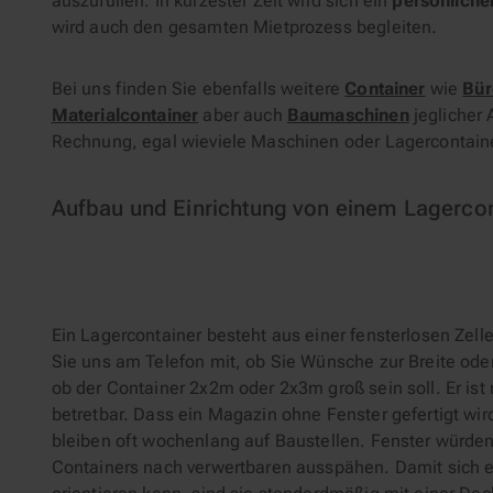
auszufüllen. In kürzester Zeit wird sich ein
persönlicher
wird auch den gesamten Mietprozess begleiten.
Bei uns finden Sie ebenfalls weitere
Container
wie
Bür
Materialcontainer
aber auch
Baumaschinen
jeglicher A
Rechnung, egal wieviele Maschinen oder Lagercontaine
Aufbau und Einrichtung von einem Lagercon
Ein Lagercontainer besteht aus einer fensterlosen Zell
Sie uns am Telefon mit, ob Sie Wünsche zur Breite od
ob der Container 2x2m oder 2x3m groß sein soll. Er ist 
betretbar. Dass ein Magazin ohne Fenster gefertigt wir
bleiben oft wochenlang auf Baustellen. Fenster würden
Containers nach verwertbaren ausspähen. Damit sich e