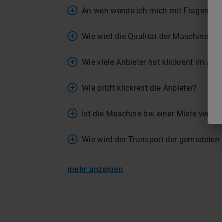
An wen wende ich mich mit Fragen zur
Wie wird die Qualität der Maschinen si
Wie viele Anbieter hat klickrent im An
Wie prüft klickrent die Anbieter?
Ist die Maschine bei einer Miete versic
Wie wird der Transport der gemieteten
mehr anzeigen