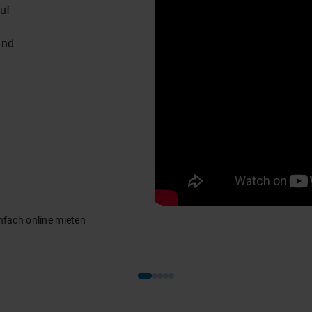
f 
nd 
infach online mieten