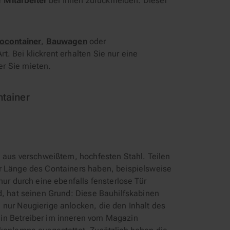
 Mitarbeiter
bei Ihnen zurückmelden. Dieser
ocontainer
,
Bauwagen
oder
rt. Bei klickrent erhalten Sie nur eine
r Sie mieten.
tainer
e aus verschweißtem, hochfesten Stahl. Teilen
er Länge des Containers haben, beispielsweise
nur durch eine ebenfalls fensterlose Tür
d, hat seinen Grund: Diese Bauhilfskabinen
 nur Neugierige anlocken, die den Inhalt des
in Betreiber im inneren vom Magazin