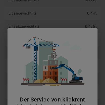
Eigengewicht (kg)
436 kg
Eigengewicht (t)
0,44 t
Einsatzgewicht (t)
0,436 t
Gewicht (kg)
436 kg
Gewicht (t)
0,436 t
Maschinenlänge (m)
1,69 m
Motorleistung (kW)
6,2 kW
Transportbreite (m)
0,65 m
Der Service von klickrent