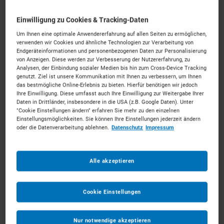
Individuelle Ausstattung erfolgt im nächsten Schritt
Einwilligung zu Cookies & Tracking-Daten
Um Ihnen eine optimale Anwendererfahrung auf allen Seiten zu ermöglichen,
Ab dem
*
verwenden wir Cookies und ähnliche Technologien zur Verarbeitung von
Endgeräteinformationen und personenbezogenen Daten zur Personalisierung
von Anzeigen. Diese werden zur Verbesserung der Nutzererfahrung, zu
Analysen, der Einbindung sozialer Medien bis hin zum Cross-Device Tracking
Bis zum
*
genutzt. Ziel ist unsere Kommunikation mit Ihnen zu verbessern, um Ihnen
das bestmögliche Online-Erlebnis zu bieten. Hierfür benötigen wir jedoch
Ihre Einwilligung. Diese umfasst auch Ihre Einwilligung zur Weitergabe Ihrer
Anmerkungen
Optional
Daten in Drittländer, insbesondere in die USA (z.B. Google Daten). Unter
"Cookie Einstellungen ändern" erfahren Sie mehr zu den einzelnen
Einstellungsmöglichkeiten. Sie können Ihre Einstellungen jederzeit ändern
oder die Datenverarbeitung ablehnen.
Datenschutz
Impressum
Alle akzeptieren
1
Cookie Einstellungen
ZUM WARENKORB HINZUFÜGEN
Nur notwendige akzeptieren