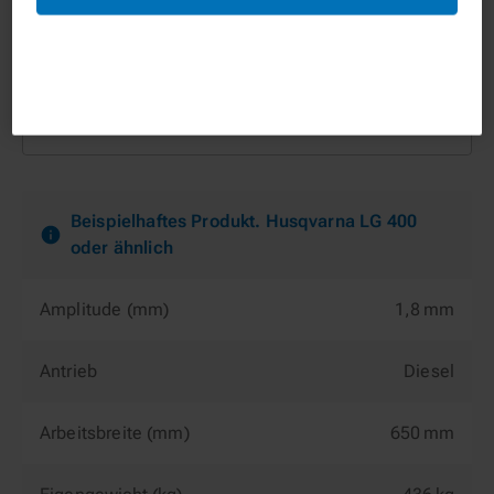
TECHNISCHE DATEN
Beispielhaftes Produkt. Husqvarna LG 400
oder ähnlich
Amplitude (mm)
1,8 mm
Antrieb
Diesel
Arbeitsbreite (mm)
650 mm