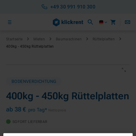
+49 30 991 910 300
Startseite
Mieten
Baumaschinen
Rüttelplatten
400kg - 450kg Rüttelplatten
BODENVERDICHTUNG
400kg - 450kg Rüttelplatten
ab 38 €
pro Tag*
Nettopreis
SOFORT LIEFERBAR