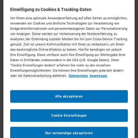
Individuelle Ausstattung erfolgt im nächsten Schritt
Einwilligung zu Cookies & Tracking-Daten
Um Ihnen eine optimale Anwendererfahrung auf allen Seiten zu ermöglichen,
Ab dem
*
verwenden wir Cookies und ähnliche Technologien zur Verarbeitung von
Endgeräteinformationen und personenbezogenen Daten zur Personalisierung
von Anzeigen. Diese werden zur Verbesserung der Nutzererfahrung, zu
Analysen, der Einbindung sozialer Medien bis hin zum Cross-Device Tracking
Bis zum
*
genutzt. Ziel ist unsere Kommunikation mit Ihnen zu verbessern, um Ihnen
das bestmögliche Online-Erlebnis zu bieten. Hierfür benötigen wir jedoch
Ihre Einwilligung. Diese umfasst auch Ihre Einwilligung zur Weitergabe Ihrer
Anmerkungen
Daten in Drittländer, insbesondere in die USA (z.B. Google Daten). Unter
Optional
"Cookie Einstellungen ändern" erfahren Sie mehr zu den einzelnen
Einstellungsmöglichkeiten. Sie können Ihre Einstellungen jederzeit ändern
oder die Datenverarbeitung ablehnen.
Datenschutz
Impressum
Alle akzeptieren
1
Cookie Einstellungen
ZUM WARENKORB HINZUFÜGEN
Nur notwendige akzeptieren