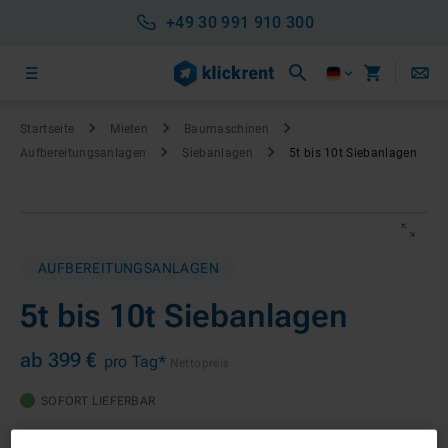
+49 30 991 910 300
Startseite
Mieten
Baumaschinen
Aufbereitungs­anlagen
Siebanlagen
5t bis 10t Siebanlagen
AUFBEREITUNGSANLAGEN
5t bis 10t Siebanlagen
ab 399 €
pro Tag*
Nettopreis
SOFORT LIEFERBAR