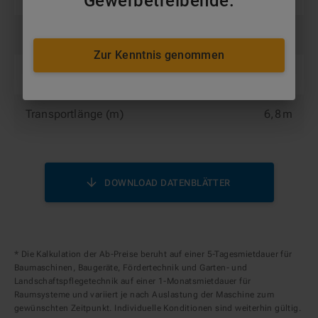
Gewerbetreibende.
Transportbreite (m)
2,55 m
Zur Kenntnis genommen
Transporthöhe (m)
2,68 m
Transportlänge (m)
6,8 m
DOWNLOAD DATENBLÄTTER
* Die Kalkulation der Ab-Preise beruht auf einer 5-Tagesmietdauer für
Baumaschinen, Baugeräte, Fördertechnik und Garten- und
Landschaftspflegetechnik auf einer 1-Monatsmietdauer für
Raumsysteme und variiert je nach Auslastung der Maschine zum
gewünschten Zeitpunkt. Individuelle Konditionen sind weiterhin gültig.