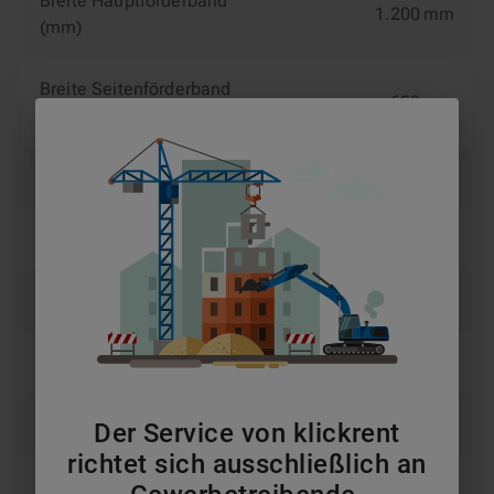
Breite Hauptförderband
1.200 mm
(mm)
Breite Seitenförderband
650 mm
(mm)
Eigengewicht (kg)
9.000 kg
Eigengewicht (t)
9 t
Max Anzahl an Sieben
2
Siebart
MS
Siebbreite (m)
1,2 m
Der Service von klickrent
richtet sich ausschließlich an
Sieblänge (m)
4,8 m