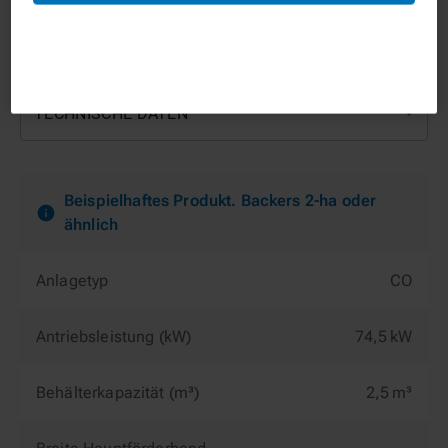
TECHNISCHE DATEN
Beispielhaftes Produkt. Backers 2-ha oder
ähnlich
Anlagetyp
CO
Antriebsleistung (kW)
74,5 kW
Behälterkapazität (m³)
2,5 m³