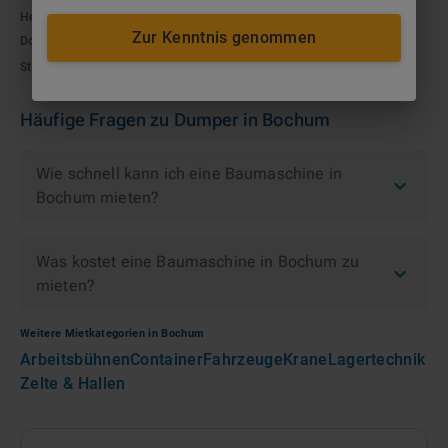
Herne
(
8
km)
·
Witten
(
10
km)
·
Gelsenkirchen
(
12
km)
·
Essen
(
15
km)
·
Zur Kenntnis genommen
Dortmund
(
17
km)
Stahlindustrie · Hochbau / Wohnungsbau · Gleisbau / Schienennetz
Häufige Fragen zu
Dumper
in
Bochum
Wie schnell kann ich eine Baumaschine in
Bochum mieten?
Was kostet eine Baumaschine in Bochum zu
mieten?
Weitere Mietkategorien in
Bochum
Arbeitsbühnen
Container
Fahrzeuge
Krane
Lagertechnik
Zelte & Hallen