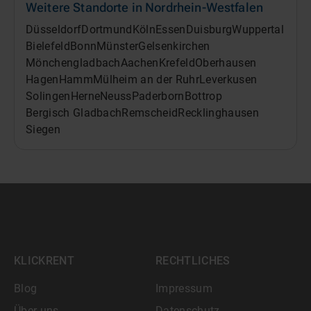
Weitere Standorte in
Nordrhein-Westfalen
Düsseldorf
Dortmund
Köln
Essen
Duisburg
Wuppertal
Bielefeld
Bonn
Münster
Gelsenkirchen
Mönchengladbach
Aachen
Krefeld
Oberhausen
Hagen
Hamm
Mülheim an der Ruhr
Leverkusen
Solingen
Herne
Neuss
Paderborn
Bottrop
Bergisch Gladbach
Remscheid
Recklinghausen
Siegen
KLICKRENT
RECHTLICHES
Blog
Impressum
Über uns
Datenschutz