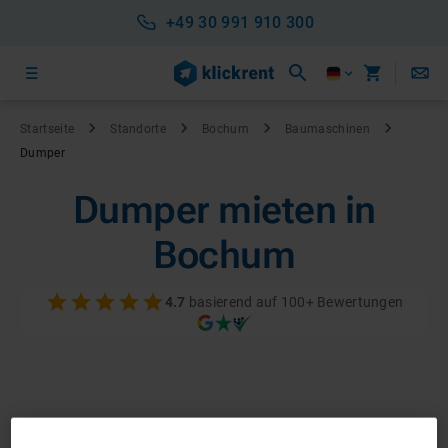
+49 30 991 910 300
Startseite
Standorte
Bochum
Baumaschinen
Dumper
Dumper mieten in
Bochum
4.7
basierend auf 100+ Bewertungen