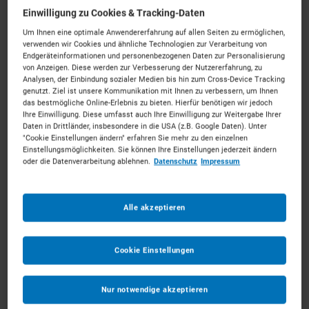
Einwilligung zu Cookies & Tracking-Daten
Um Ihnen eine optimale Anwendererfahrung auf allen Seiten zu ermöglichen,
verwenden wir Cookies und ähnliche Technologien zur Verarbeitung von
Endgeräteinformationen und personenbezogenen Daten zur Personalisierung
von Anzeigen. Diese werden zur Verbesserung der Nutzererfahrung, zu
Dumper mieten in Bochum
Analysen, der Einbindung sozialer Medien bis hin zum Cross-Device Tracking
genutzt. Ziel ist unsere Kommunikation mit Ihnen zu verbessern, um Ihnen
das bestmögliche Online-Erlebnis zu bieten. Hierfür benötigen wir jedoch
Wo das Handwerk im Ruhrgebiet zu Hause ist.
Mieten
Ihre Einwilligung. Diese umfasst auch Ihre Einwilligung zur Weitergabe Ihrer
Daten in Drittländer, insbesondere in die USA (z.B. Google Daten). Unter
Sie die passenden Dumper für Ihr Vorhaben.
"Cookie Einstellungen ändern" erfahren Sie mehr zu den einzelnen
Unkompliziert, zu starken Konditionen und mit
Einstellungsmöglichkeiten. Sie können Ihre Einstellungen jederzeit ändern
oder die Datenverarbeitung ablehnen.
Datenschutz
Impressum
persönlichem Experten-Service.
195
Vermietpartner im Raum
Bochum
Alle akzeptieren
Cookie Einstellungen
Nur notwendige akzeptieren