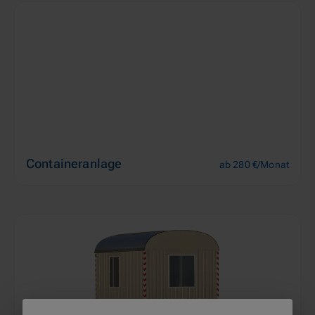
Containeranlage
ab 280 €/Monat