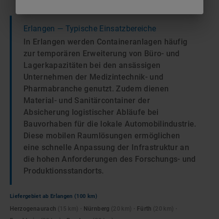
Erlangen
— Typische Einsatzbereiche
In Erlangen werden Containeranlagen häufig
zur temporären Erweiterung von Büro- und
Lagerkapazitäten bei den ansässigen
Unternehmen der Medizintechnik- und
Pharmabranche genutzt. Zudem dienen
Material- und Sanitärcontainer der
Absicherung logistischer Abläufe bei
Bauvorhaben für die lokale Automobilindustrie.
Diese mobilen Raumlösungen ermöglichen
eine schnelle Anpassung der Infrastruktur an
die hohen Anforderungen des Forschungs- und
Produktionsstandorts.
Liefergebiet ab
Erlangen
(100 km)
Herzogenaurach
(
15
km)
·
Nürnberg
(
20
km)
·
Fürth
(
20
km)
·