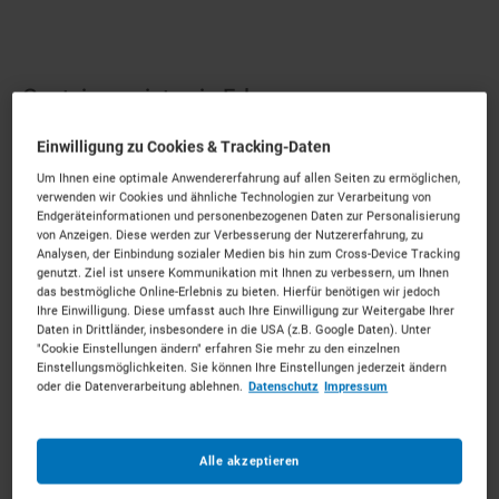
Container mieten in Erlangen
Einwilligung zu Cookies & Tracking-Daten
Innovative Mietlösungen für die Hugenottenstadt.
Um Ihnen eine optimale Anwendererfahrung auf allen Seiten zu ermöglichen,
Mieten Sie die passenden Container für Ihr Vorhaben.
verwenden wir Cookies und ähnliche Technologien zur Verarbeitung von
Unkompliziert, zu starken Konditionen und mit
Endgeräteinformationen und personenbezogenen Daten zur Personalisierung
von Anzeigen. Diese werden zur Verbesserung der Nutzererfahrung, zu
persönlichem Experten-Service.
Analysen, der Einbindung sozialer Medien bis hin zum Cross-Device Tracking
genutzt. Ziel ist unsere Kommunikation mit Ihnen zu verbessern, um Ihnen
116
Vermietpartner im Raum
Erlangen
das bestmögliche Online-Erlebnis zu bieten. Hierfür benötigen wir jedoch
Ihre Einwilligung. Diese umfasst auch Ihre Einwilligung zur Weitergabe Ihrer
Daten in Drittländer, insbesondere in die USA (z.B. Google Daten). Unter
"Cookie Einstellungen ändern" erfahren Sie mehr zu den einzelnen
Einstellungsmöglichkeiten. Sie können Ihre Einstellungen jederzeit ändern
oder die Datenverarbeitung ablehnen.
Datenschutz
Impressum
Alle akzeptieren