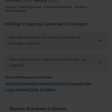
Forchheim
(
20
km)
·
Bamberg
(
28
km)
Pharma / Medizintechnik · Automobilindustrie · Hochbau /
Wohnungsbau
Häufige Fragen zu
Container
in
Erlangen
Wie schnell kann ich einen Container in
Erlangen mieten?
Was kostet einen Container in Erlangen zu
mieten?
Weitere Mietkategorien in
Erlangen
Arbeitsbühnen
Baumaschinen
Fahrzeuge
Krane
Lagertechnik
Zelte & Hallen
Weitere Standorte in
Bayern