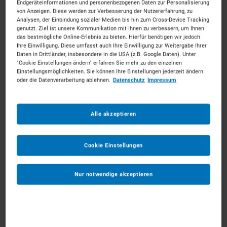
Endgeräteinformationen und personenbezogenen Daten zur Personalisierung
von Anzeigen. Diese werden zur Verbesserung der Nutzererfahrung, zu
Analysen, der Einbindung sozialer Medien bis hin zum Cross-Device Tracking
genutzt. Ziel ist unsere Kommunikation mit Ihnen zu verbessern, um Ihnen
das bestmögliche Online-Erlebnis zu bieten. Hierfür benötigen wir jedoch
Lagertechnik mieten in Erlangen
Ihre Einwilligung. Diese umfasst auch Ihre Einwilligung zur Weitergabe Ihrer
Daten in Drittländer, insbesondere in die USA (z.B. Google Daten). Unter
"Cookie Einstellungen ändern" erfahren Sie mehr zu den einzelnen
Einstellungsmöglichkeiten. Sie können Ihre Einstellungen jederzeit ändern
Innovative Mietlösungen für die Hugenottenstadt.
oder die Datenverarbeitung ablehnen.
Datenschutz
Impressum
Mieten Sie die passenden Lagertechnik für Ihr
Vorhaben. Unkompliziert, zu starken Konditionen und
mit persönlichem Experten-Service.
Alle akzeptieren
116
Vermietpartner im Raum
Erlangen
Cookie Einstellungen
Nur notwendige akzeptieren