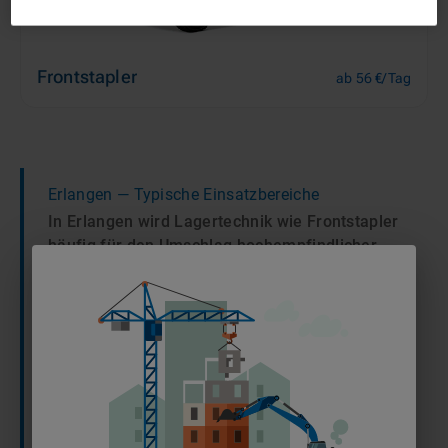
Frontstapler
ab 56 €/Tag
Erlangen
— Typische Einsatzbereiche
In Erlangen wird Lagertechnik wie Frontstapler
häufig für den Umschlag hochempfindlicher
Medizintechnik sowie in der pharmazeutischen
Produktion eingesetzt, um spezialisierte
Lieferketten zu unterstützen. Zudem nutzen
regionale Automobilzulieferer Mietgeräte für
die effiziente Materialversorgung ihrer
Fertigungslinien und zur Bewältigung
kurzfristiger Logistikspitzen in den lokalen
Gewerbeparks.