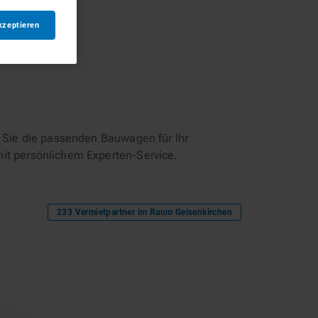
kzeptieren
Sie die passenden Bauwagen für Ihr
mit persönlichem Experten-Service.
233
Vermietpartner im Raum
Gelsenkirchen