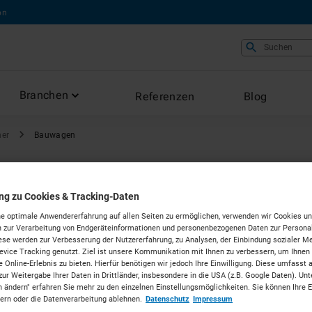
on
Suchen
Branchen
Referenzen
Blog
ner
Bauwagen
ung zu Cookies & Tracking-Daten
n mieten
e optimale Anwendererfahrung auf allen Seiten zu ermöglichen, verwenden wir Cookies un
 zur Verarbeitung von Endgeräteinformationen und personenbezogenen Daten zur Personal
ese werden zur Verbesserung der Nutzererfahrung, zu Analysen, der Einbindung sozialer Me
vice Tracking genutzt. Ziel ist unsere Kommunikation mit Ihnen zu verbessern, um Ihnen
 Online-Erlebnis zu bieten. Hierfür benötigen wir jedoch Ihre Einwilligung. Diese umfasst 
kirchen
zur Weitergabe Ihrer Daten in Drittländer, insbesondere in die USA (z.B. Google Daten). Unt
n ändern" erfahren Sie mehr zu den einzelnen Einstellungsmöglichkeiten. Sie können Ihre 
dern oder die Datenverarbeitung ablehnen.
Datenschutz
Impressum