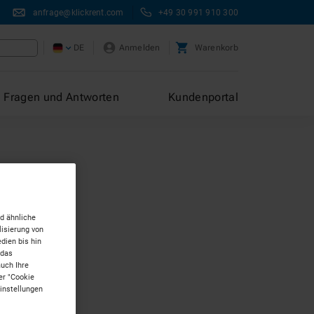
anfrage@klickrent.com
+49 30 991 910 300
DE
Anmelden
Warenkorb
Fragen und Antworten
Kundenportal
d ähnliche
isierung von
dien bis hin
 das
auch Ihre
er "Cookie
Einstellungen