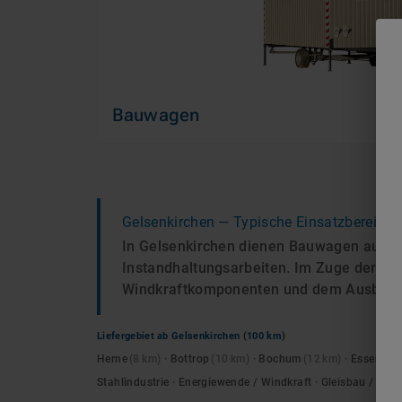
Bauwagen
Gelsenkirchen
— Typische Einsatzbereiche
In Gelsenkirchen dienen Bauwagen auf de
Instandhaltungsarbeiten. Im Zuge der En
Windkraftkomponenten und dem Ausbau r
Liefergebiet ab
Gelsenkirchen
(100 km)
Herne
(
8
km)
·
Bottrop
(
10
km)
·
Bochum
(
12
km)
·
Essen
(
12
Stahlindustrie · Energiewende / Windkraft · Gleisbau / Sch