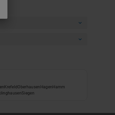
en
Krefeld
Oberhausen
Hagen
Hamm
klinghausen
Siegen