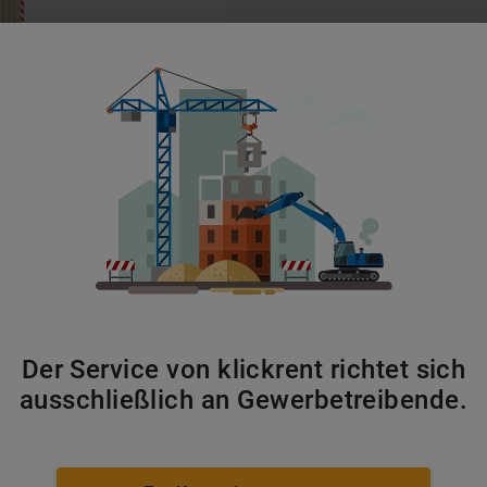
ab 149 €/Monat
n weitläufigen Arealen der Stahlindustrie primär als mobil
ergiewende kommen sie zudem verstärkt als flexible Einsat
egionaler Netzknotenpunkte zum Einsatz.
Der Service von klickrent richtet sich
ausschließlich an Gewerbetreibende.
km)
·
Recklinghausen
(
12
km)
ienennetz