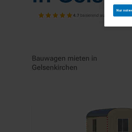
Nur notw
4.7
basierend auf 100+ Bewer
Bauwagen mieten in
Gelsenkirchen