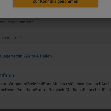
Zur Kenntnis genommen
enkirchen
senkirchen mieten?
n zu mieten?
e
Lagertechnik
Zelte & Hallen
tfalen
chum
Wuppertal
Bielefeld
Bonn
Münster
Mönchengladbach
Aach
rne
Neuss
Paderborn
Bottrop
Bergisch Gladbach
Remscheid
Rec