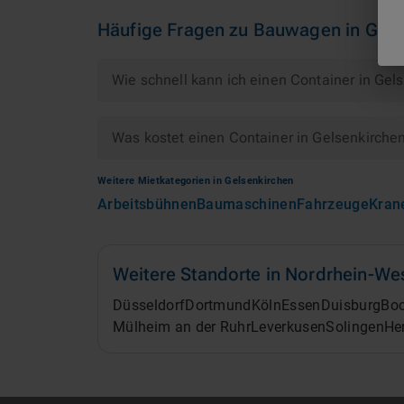
Häufige Fragen zu
Bauwagen
in
Gels
Wie schnell kann ich einen Container in Gel
Was kostet einen Container in Gelsenkirche
Weitere Mietkategorien in
Gelsenkirchen
Arbeitsbühnen
Baumaschinen
Fahrzeuge
Kran
Weitere Standorte in
Nordrhein-Wes
Düsseldorf
Dortmund
Köln
Essen
Duisburg
Bo
Mülheim an der Ruhr
Leverkusen
Solingen
He