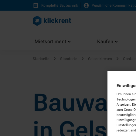
Komplette Bautechnik
Persönliche Kommunikati
Mietsortiment
Kaufen
Startseite
Standorte
Gelsenkirchen
Contai
Einwillig
Bauwage
Um Ihnen ein
Technologien
Anzeigen. Di
zum Cross-De
bestmögliche
in Gelsen
Einwilligung 
Einstellunge
jederzeit än