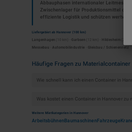
Abbauphasen internationaler Leitmessen s
Zwischenlager für Produktionsmittel oder
effiziente Logistik und schützen wertvoll
Liefergebiet ab
Hannover
(100 km)
Langenhagen
(
10
km)
·
Garbsen
(
12
km)
·
Hildesheim
(
28
km
Messebau · Automobilindustrie · Gleisbau / Schienennetz
Häufige Fragen zu
Materialcontainer
Wie schnell kann ich einen Container in Ha
Was kostet einen Container in Hannover zu 
Weitere Mietkategorien in
Hannover
Arbeitsbühnen
Baumaschinen
Fahrzeuge
Kran