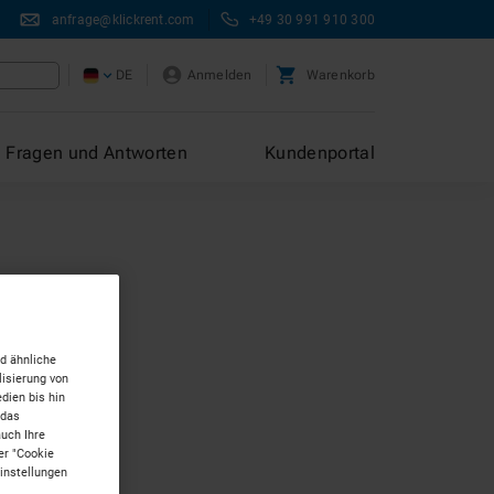
anfrage@klickrent.com
+49 30 991 910 300
DE
Anmelden
Warenkorb
Fragen und Antworten
Kundenportal
d ähnliche
isierung von
dien bis hin
 das
auch Ihre
er "Cookie
Einstellungen