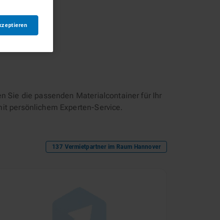
kzeptieren
n Sie die passenden Materialcontainer für Ihr
mit persönlichem Experten-Service.
137
Vermietpartner im Raum
Hannover