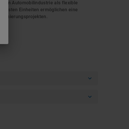
alen Automobilindustrie als flexible
 robusten Einheiten ermöglichen eine
r Sanierungsprojekten.