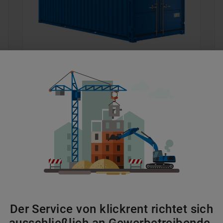
20ft Materialcontainer
ab 115 €
pro Monat
MEHR ERFAHREN
IN DEN WARENKORB
Der Service von klickrent richtet sich
or allem auf dem Messegelände eingesetzt, um Werkzeuge u
ausschließlich an Gewerbetreibende.