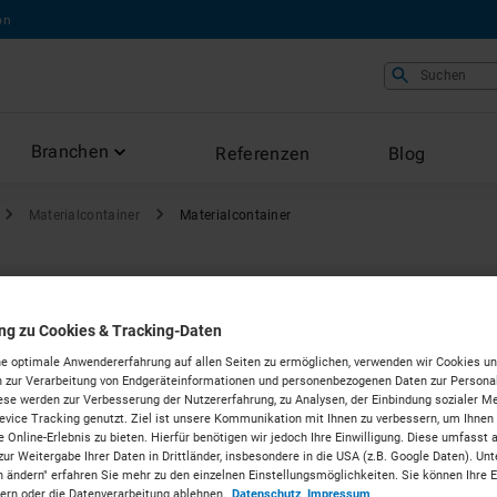
on
Suchen
Branchen
Referenzen
Blog
Materialcontainer
Materialcontainer
ung zu Cookies & Tracking-Daten
ontainer
e optimale Anwendererfahrung auf allen Seiten zu ermöglichen, verwenden wir Cookies un
 zur Verarbeitung von Endgeräteinformationen und personenbezogenen Daten zur Personal
ese werden zur Verbesserung der Nutzererfahrung, zu Analysen, der Einbindung sozialer Me
vice Tracking genutzt. Ziel ist unsere Kommunikation mit Ihnen zu verbessern, um Ihnen
n Hannover
 Online-Erlebnis zu bieten. Hierfür benötigen wir jedoch Ihre Einwilligung. Diese umfasst 
zur Weitergabe Ihrer Daten in Drittländer, insbesondere in die USA (z.B. Google Daten). Unt
n ändern" erfahren Sie mehr zu den einzelnen Einstellungsmöglichkeiten. Sie können Ihre 
dern oder die Datenverarbeitung ablehnen.
Datenschutz
Impressum