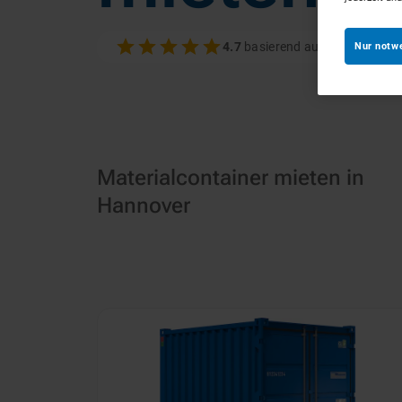
4.7
basierend auf 100+ Bewer
Nur notw
Materialcontainer mieten in
Hannover