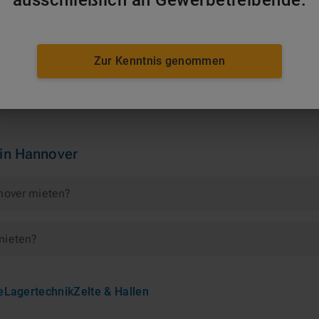
icher und wetterfest zu lagern. Zudem dienen sie in der lok
 Kleinteile direkt auf den weitläufigen Werksarealen. Diese
e Materialien bei kurzfristigen Kapazitätserweiterungen ode
Zur Kenntnis genommen
)
·
Hameln
(
47
km)
·
Celle
(
48
km)
in
Hannover
nnover mieten?
mieten?
e
Lagertechnik
Zelte & Hallen