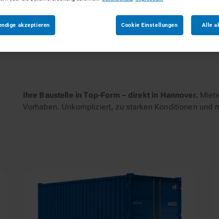
tungen
endige akzeptieren
Cookie Einstellungen
Alle a
Ihre Baustelle in Top-Form – direkt in Hannover.
Miete
Vorhaben. Unkompliziert, zu starken Konditionen und 