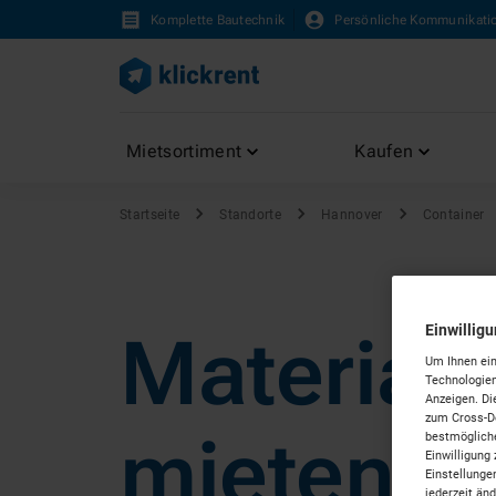
Komplette Bautechnik
Persönliche Kommunikati
Mietsortiment
Kaufen
Startseite
Standorte
Hannover
Container
Einwillig
Materialc
Um Ihnen ein
Technologien
Anzeigen. Di
zum Cross-De
mieten i
bestmögliche
Einwilligung 
Einstellunge
jederzeit än