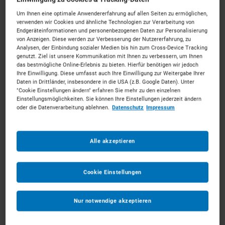
Um Ihnen eine optimale Anwendererfahrung auf allen Seiten zu ermöglichen,
verwenden wir Cookies und ähnliche Technologien zur Verarbeitung von
Endgeräteinformationen und personenbezogenen Daten zur Personalisierung
von Anzeigen. Diese werden zur Verbesserung der Nutzererfahrung, zu
Analysen, der Einbindung sozialer Medien bis hin zum Cross-Device Tracking
8ft WC-Box inkl. 2x5l-Untertischspeicher
genutzt. Ziel ist unsere Kommunikation mit Ihnen zu verbessern, um Ihnen
Preis auf Anfrage
das bestmögliche Online-Erlebnis zu bieten. Hierfür benötigen wir jedoch
Ihre Einwilligung. Diese umfasst auch Ihre Einwilligung zur Weitergabe Ihrer
Daten in Drittländer, insbesondere in die USA (z.B. Google Daten). Unter
MEHR ERFAHREN
"Cookie Einstellungen ändern" erfahren Sie mehr zu den einzelnen
Einstellungsmöglichkeiten. Sie können Ihre Einstellungen jederzeit ändern
oder die Datenverarbeitung ablehnen.
Datenschutz
Impressum
IN DEN WARENKORB
Alle akzeptieren
Cookie Einstellungen
Nur notwendige akzeptieren