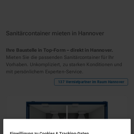
Sanitärcontainer mieten in Hannover
Ihre Baustelle in Top-Form – direkt in Hannover.
Mieten Sie die passenden Sanitärcontainer für Ihr
Vorhaben. Unkompliziert, zu starken Konditionen und
mit persönlichem Experten-Service.
137
Vermietpartner im Raum
Hannover
Einwilligung zu Cookies & Tracking-Daten