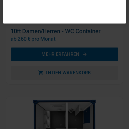
10ft Damen/Herren - WC Container
ab 260 €
pro Monat
MEHR ERFAHREN
IN DEN WARENKORB