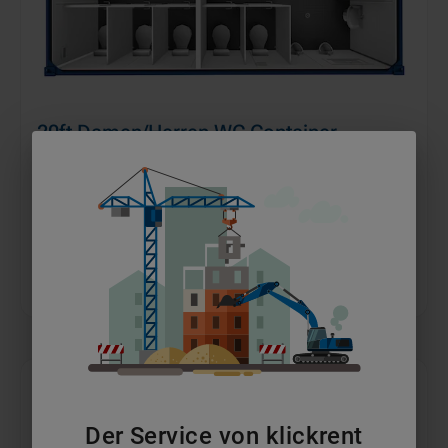
20ft Damen/Herren WC Container
ab 320 €
pro Monat
MEHR ERFAHREN
IN DEN WARENKORB
Der Service von klickrent