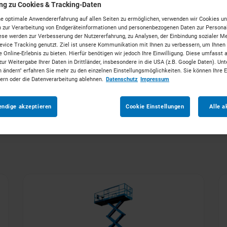
im
ung zu Cookies & Tracking-Daten
e optimale Anwendererfahrung auf allen Seiten zu ermöglichen, verwenden wir Cookies un
 zur Verarbeitung von Endgeräteinformationen und personenbezogenen Daten zur Personal
ese werden zur Verbesserung der Nutzererfahrung, zu Analysen, der Einbindung sozialer Me
vice Tracking genutzt. Ziel ist unsere Kommunikation mit Ihnen zu verbessern, um Ihnen
tungen
 Online-Erlebnis zu bieten. Hierfür benötigen wir jedoch Ihre Einwilligung. Diese umfasst 
zur Weitergabe Ihrer Daten in Drittländer, insbesondere in die USA (z.B. Google Daten). Unt
n ändern" erfahren Sie mehr zu den einzelnen Einstellungsmöglichkeiten. Sie können Ihre 
dern oder die Datenverarbeitung ablehnen.
Datenschutz
Impressum
in
Kompetenz und Nähe für Hildesheim.
Mieten Sie die 
endige akzeptieren
Cookie Einstellungen
Alle a
Vorhaben. Unkompliziert, zu starken Konditionen und 