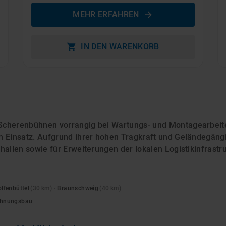
MEHR ERFAHREN
IN DEN WARENKORB
Scherenbühnen vorrangig bei Wartungs- und Montagearbeit
 Einsatz. Aufgrund ihrer hohen Tragkraft und Geländegängigk
allen sowie für Erweiterungen der lokalen Logistikinfrastru
lfenbüttel
(
30
km)
·
Braunschweig
(
40
km)
Wohnungsbau