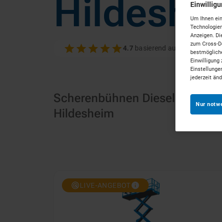
Hildeshe
Einwillig
Um Ihnen ein
Technologien
Anzeigen. Di
zum Cross-De
4.7
basierend auf 100+ Bewer
bestmögliche
Einwilligung 
Einstellunge
jederzeit än
Scherenbühnen Diesel mieten 
Nur notw
Hildesheim
LIVE-ANGEBOT