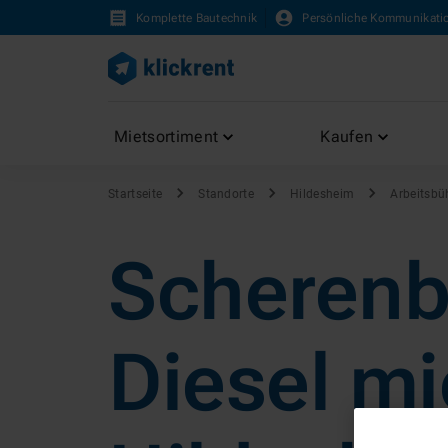
Komplette Bautechnik
Persönliche Kommunikati
Mietsortiment
Kaufen
Startseite
Standorte
Hildesheim
Arbeitsbü
Scheren
Diesel mi