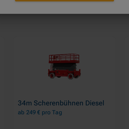
34m Scherenbühnen Diesel
ab 249 €
pro Tag