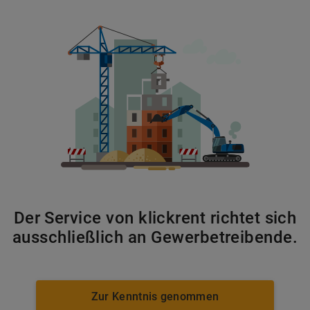
24m Scherenbühnen Diesel
Der Service von klickrent richtet sich
ab 186 €
pro Tag
ausschließlich an Gewerbetreibende.
MEHR ERFAHREN
Zur Kenntnis genommen
IN DEN WARENKORB