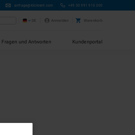
anfrage@klickrent.com
+49 30 991 910 300
DE
Anmelden
Warenkorb
Fragen und Antworten
Kundenportal