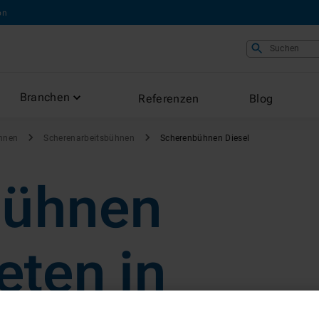
on
Suchen
Branchen
Referenzen
Blog
hnen
Scherenarbeitsbühnen
Scherenbühnen Diesel
bühnen
eten in