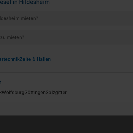
esel
in
Hildesheim
Hildesheim mieten?
 zu mieten?
ertechnik
Zelte & Hallen
n
k
Wolfsburg
Göttingen
Salzgitter