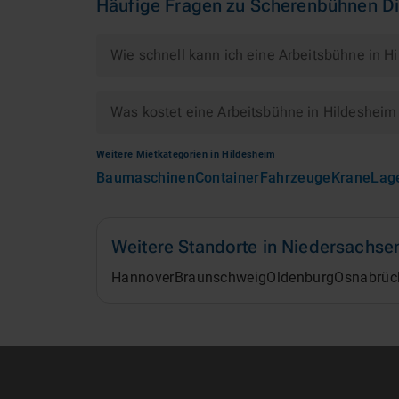
Häufige Fragen zu
Scherenbühnen Di
Wie schnell kann ich eine Arbeitsbühne in 
Was kostet eine Arbeitsbühne in Hildesheim
Weitere Mietkategorien in
Hildesheim
Baumaschinen
Container
Fahrzeuge
Krane
Lag
Weitere Standorte in
Niedersachse
Hannover
Braunschweig
Oldenburg
Osnabrüc