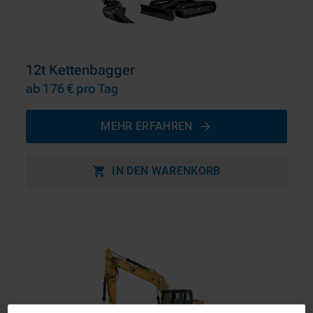
12t Kettenbagger
ab 176 €
pro Tag
MEHR ERFAHREN
IN DEN WARENKORB