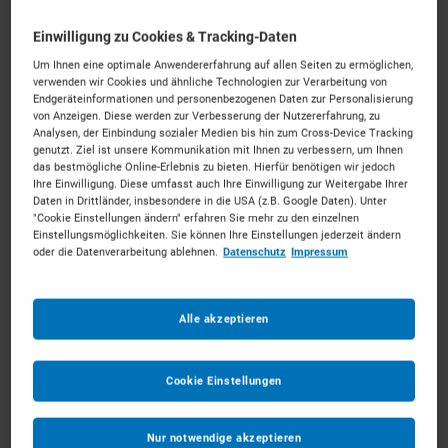
Einwilligung zu Cookies & Tracking-Daten
Um Ihnen eine optimale Anwendererfahrung auf allen Seiten zu ermöglichen,
verwenden wir Cookies und ähnliche Technologien zur Verarbeitung von
Endgeräteinformationen und personenbezogenen Daten zur Personalisierung
13t Kettenbagger
von Anzeigen. Diese werden zur Verbesserung der Nutzererfahrung, zu
ab 195 €
pro Tag
Analysen, der Einbindung sozialer Medien bis hin zum Cross-Device Tracking
genutzt. Ziel ist unsere Kommunikation mit Ihnen zu verbessern, um Ihnen
das bestmögliche Online-Erlebnis zu bieten. Hierfür benötigen wir jedoch
Ihre Einwilligung. Diese umfasst auch Ihre Einwilligung zur Weitergabe Ihrer
MEHR ERFAHREN
Daten in Drittländer, insbesondere in die USA (z.B. Google Daten). Unter
"Cookie Einstellungen ändern" erfahren Sie mehr zu den einzelnen
Einstellungsmöglichkeiten. Sie können Ihre Einstellungen jederzeit ändern
IN DEN WARENKORB
oder die Datenverarbeitung ablehnen.
Datenschutz
Impressum
Alle akzeptieren
Cookie Einstellungen
Nur notwendige akzeptieren