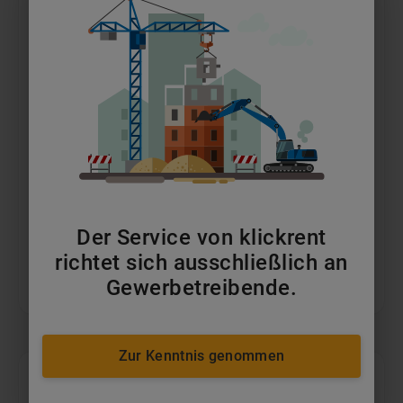
30t Kettenbagger
ab 339 €
pro Tag
MEHR ERFAHREN
Der Service von klickrent
richtet sich ausschließlich an
IN DEN WARENKORB
Gewerbetreibende.
Zur Kenntnis genommen