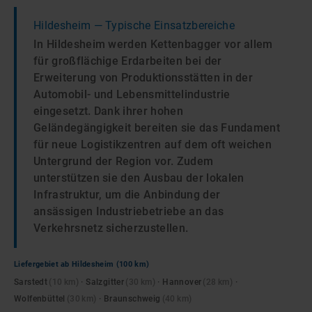
Hildesheim
— Typische Einsatzbereiche
In Hildesheim werden Kettenbagger vor allem
für großflächige Erdarbeiten bei der
Erweiterung von Produktionsstätten in der
Automobil- und Lebensmittelindustrie
eingesetzt. Dank ihrer hohen
Geländegängigkeit bereiten sie das Fundament
für neue Logistikzentren auf dem oft weichen
Untergrund der Region vor. Zudem
unterstützen sie den Ausbau der lokalen
Infrastruktur, um die Anbindung der
ansässigen Industriebetriebe an das
Verkehrsnetz sicherzustellen.
Liefergebiet ab
Hildesheim
(100 km)
Sarstedt
(
10
km)
·
Salzgitter
(
30
km)
·
Hannover
(
28
km)
·
Wolfenbüttel
(
30
km)
·
Braunschweig
(
40
km)