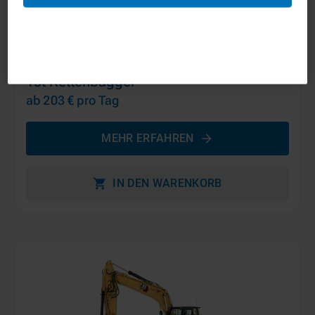
15t Kettenbagger
ab 203 €
pro Tag
MEHR ERFAHREN
IN DEN WARENKORB