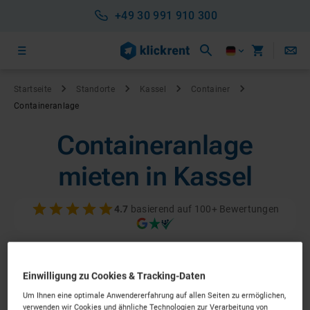
+49 30 991 910 300
Startseite
Standorte
Kassel
Container
Containeranlage
Containeranlage
mieten in Kassel
4.7
basierend auf 100+ Bewertungen
Einwilligung zu Cookies & Tracking-Daten
Um Ihnen eine optimale Anwendererfahrung auf allen Seiten zu ermöglichen,
verwenden wir Cookies und ähnliche Technologien zur Verarbeitung von