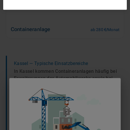
Containeranlage
ab 280 €/Monat
Kassel
— Typische Einsatzbereiche
In Kassel kommen Containeranlagen häufig bei
Erweiterungen der Automobilwerke sowie bei
umfangreichen Instandsetzungen im
Schienennetz zum Einsatz. Sie dienen dort als
mobile Büro- und Aufenthaltsräume für
Projektteams oder als sichere Lagereinheiten
direkt an den Gleisbaustellen. Durch ihre
modulare Bauweise ermöglichen sie eine
flexible Infrastruktur an den bedeutenden