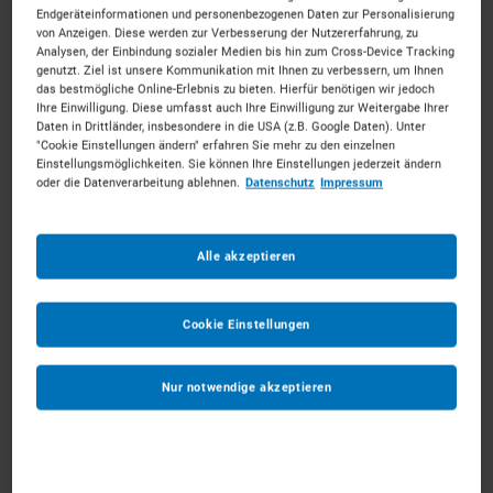
Endgeräteinformationen und personenbezogenen Daten zur Personalisierung
von Anzeigen. Diese werden zur Verbesserung der Nutzererfahrung, zu
Analysen, der Einbindung sozialer Medien bis hin zum Cross-Device Tracking
genutzt. Ziel ist unsere Kommunikation mit Ihnen zu verbessern, um Ihnen
das bestmögliche Online-Erlebnis zu bieten. Hierfür benötigen wir jedoch
Ihre Einwilligung. Diese umfasst auch Ihre Einwilligung zur Weitergabe Ihrer
Containeranlage mieten in Kassel
Daten in Drittländer, insbesondere in die USA (z.B. Google Daten). Unter
"Cookie Einstellungen ändern" erfahren Sie mehr zu den einzelnen
Einstellungsmöglichkeiten. Sie können Ihre Einstellungen jederzeit ändern
Mitten in Deutschland – ganz nah an Ihrem Projekt.
oder die Datenverarbeitung ablehnen.
Datenschutz
Impressum
Mieten Sie die passenden Containeranlage für Ihr
Vorhaben. Unkompliziert, zu starken Konditionen und
Alle akzeptieren
mit persönlichem Experten-Service.
63
Vermietpartner im Raum
Kassel
Cookie Einstellungen
Nur notwendige akzeptieren