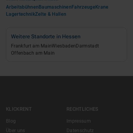
Arbeitsbühnen
Baumaschinen
Fahrzeuge
Krane
Lagertechnik
Zelte & Hallen
Weitere Standorte in
Hessen
Frankfurt am Main
Wiesbaden
Darmstadt
Offenbach am Main
KLICKRENT
RECHTLICHES
Blog
Impressum
Über uns
Datenschutz