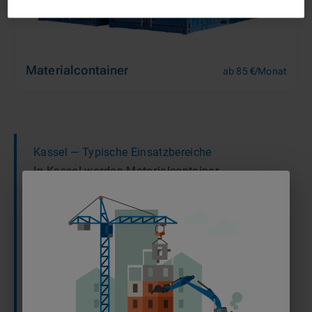
Materialcontainer
ab 85 €/Monat
Kassel
— Typische Einsatzbereiche
In Kassel werden Materialcontainer
schwerpunktmäßig für die Lagerhaltung bei
Großprojekten in der Automobilindustrie sowie
für Instandsetzungsarbeiten am zentralen
Schienennetz genutzt. Sie bieten auf
Werksgeländen und entlang von Gleisanlagen
geschützten Stauraum für Spezialwerkzeuge
und Baukomponenten, um einen reibungslosen
Materialfluss direkt vor Ort zu gewährleisten.