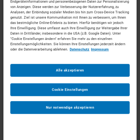
Endgeräteinformationen und personenbezogenen Daten zur Personalisierung
von Anzeigen. Diese werden zur Verbesserung der Nutzererfahrung, zu
Analysen, der Einbindung sozialer Medien bis hin zum Cross-Device Tracking
genutzt. Ziel ist unsere Kommunikation mit Ihnen zu verbessern, um Ihnen
das bestmögliche Online-Erlebnis zu bieten. Hierfür benötigen wir jedoch
Ihre Einwilligung. Diese umfasst auch Ihre Einwilligung zur Weitergabe Ihrer
Materialcontainer mieten in Kassel
Daten in Drittländer, insbesondere in die USA (z.B. Google Daten). Unter
"Cookie Einstellungen ändern" erfahren Sie mehr zu den einzelnen
Einstellungsmöglichkeiten. Sie können Ihre Einstellungen jederzeit ändern
oder die Datenverarbeitung ablehnen.
Datenschutz
Impressum
Mitten in Deutschland – ganz nah an Ihrem Projekt.
Mieten Sie die passenden Materialcontainer für Ihr
Vorhaben. Unkompliziert, zu starken Konditionen und
Alle akzeptieren
mit persönlichem Experten-Service.
63
Vermietpartner im Raum
Kassel
Cookie Einstellungen
Nur notwendige akzeptieren