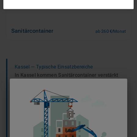
Sanitärcontainer
ab 260 €/Monat
Kassel
— Typische Einsatzbereiche
In Kassel kommen Sanitärcontainer verstärkt
in der Automobilindustrie zum Einsatz, um bei
Werkserweiterungen oder Umbaumaßnahmen
die hygienische Versorgung großer
Belegschaften sicherzustellen. Zudem sind sie
im Gleisbau rund um den zentralen
Schienenknotenpunkt unverzichtbar, da sie
Bautrupps an wechselnden Einsatzorten
entlang des Streckennetzes eine mobile und