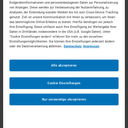
Endgeräteinformationen und personenbezogenen Daten zur Personalisierung
von Anzeigen. Diese werden zur Verbesserung der Nutzererfahrung, zu
Analysen, der Einbindung sozialer Medien bis hin zum Cross-Device Tracking
genutzt. Ziel ist unsere Kommunikation mit Ihnen zu verbessern, um Ihnen
das bestmögliche Online-Erlebnis zu bieten. Hierfür benötigen wir jedoch
Ihre Einwilligung. Diese umfasst auch Ihre Einwilligung zur Weitergabe Ihrer
Sanitärcontainer mieten in Kassel
Daten in Drittländer, insbesondere in die USA (z.B. Google Daten). Unter
"Cookie Einstellungen ändern" erfahren Sie mehr zu den einzelnen
Einstellungsmöglichkeiten. Sie können Ihre Einstellungen jederzeit ändern
oder die Datenverarbeitung ablehnen.
Datenschutz
Impressum
Mitten in Deutschland – ganz nah an Ihrem Projekt.
Mieten Sie die passenden Sanitärcontainer für Ihr
Vorhaben. Unkompliziert, zu starken Konditionen und
Alle akzeptieren
mit persönlichem Experten-Service.
63
Vermietpartner im Raum
Kassel
Cookie Einstellungen
Nur notwendige akzeptieren