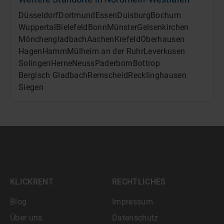
Düsseldorf
Dortmund
Essen
Duisburg
Bochum
Wuppertal
Bielefeld
Bonn
Münster
Gelsenkirchen
Mönchengladbach
Aachen
Krefeld
Oberhausen
Hagen
Hamm
Mülheim an der Ruhr
Leverkusen
Solingen
Herne
Neuss
Paderborn
Bottrop
Bergisch Gladbach
Remscheid
Recklinghausen
Siegen
KLICKRENT
RECHTLICHES
Blog
Impressum
Über uns
Datenschutz