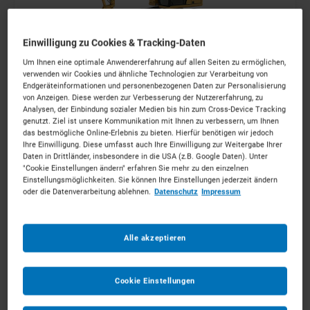
Einwilligung zu Cookies & Tracking-Daten
Um Ihnen eine optimale Anwendererfahrung auf allen Seiten zu ermöglichen,
13t Kettenbagger
verwenden wir Cookies und ähnliche Technologien zur Verarbeitung von
Endgeräteinformationen und personenbezogenen Daten zur Personalisierung
ab 195 €
pro Tag
von Anzeigen. Diese werden zur Verbesserung der Nutzererfahrung, zu
Analysen, der Einbindung sozialer Medien bis hin zum Cross-Device Tracking
genutzt. Ziel ist unsere Kommunikation mit Ihnen zu verbessern, um Ihnen
MEHR ERFAHREN
das bestmögliche Online-Erlebnis zu bieten. Hierfür benötigen wir jedoch
Ihre Einwilligung. Diese umfasst auch Ihre Einwilligung zur Weitergabe Ihrer
Daten in Drittländer, insbesondere in die USA (z.B. Google Daten). Unter
"Cookie Einstellungen ändern" erfahren Sie mehr zu den einzelnen
IN DEN WARENKORB
Einstellungsmöglichkeiten. Sie können Ihre Einstellungen jederzeit ändern
oder die Datenverarbeitung ablehnen.
Datenschutz
Impressum
Alle akzeptieren
Cookie Einstellungen