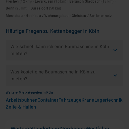
Frechen
(
12
km)
·
Leverkusen
(
15
km)
·
Bergisch Gladbach
(
18
km)
·
Bonn
(
25
km)
·
Düsseldorf
(
50
km)
Messebau · Hochbau / Wohnungsbau · Gleisbau / Schienennetz
Häufige Fragen zu
Kettenbagger
in
Köln
Wie schnell kann ich eine Baumaschine in Köln
mieten?
Was kostet eine Baumaschine in Köln zu
mieten?
Weitere Mietkategorien in
Köln
Arbeitsbühnen
Container
Fahrzeuge
Krane
Lagertechnik
Zelte & Hallen
Weitere Standorte in
Nordrhein-Westfalen