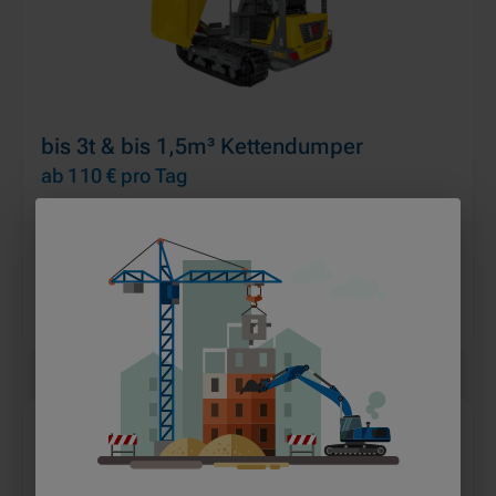
bis 3t & bis 1,5m³ Kettendumper
ab 110 €
pro Tag
MEHR ERFAHREN
IN DEN WARENKORB