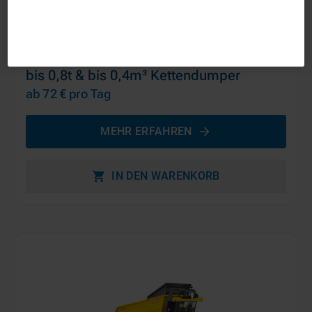
bis 0,8t & bis 0,4m³ Kettendumper
ab 72 €
pro Tag
MEHR ERFAHREN
IN DEN WARENKORB