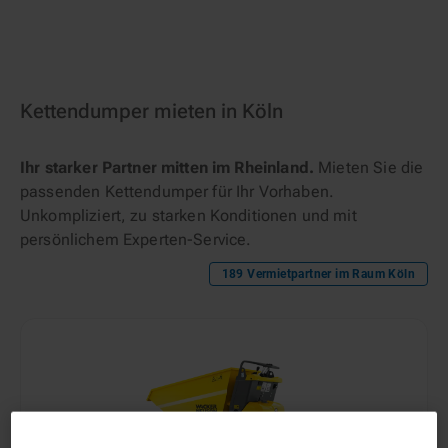
Kettendumper mieten in Köln
Ihr starker Partner mitten im Rheinland.
Mieten Sie die
passenden Kettendumper für Ihr Vorhaben.
Unkompliziert, zu starken Konditionen und mit
persönlichem Experten-Service.
189
Vermietpartner im Raum
Köln