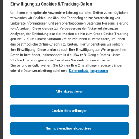
Einwilligung zu Cookies & Tracking-Daten
Um Ihnen eine optimale Anwendererfahrung auf allen Seiten zu ermöglichen,
verwenden wir Cookies und ähnliche Technologien zur Verarbeitung von
Endgeräteinformationen und personenbezogenen Daten zur Personalisierung
von Anzeigen. Diese werden zur Verbesserung der Nutzererfahrung, zu
bis 0,5t & bis 0,4m³ Kettendumper
Analysen, der Einbindung sozialer Medien bis hin zum Cross-Device Tracking
ab 67 €
pro Tag
genutzt. Ziel ist unsere Kommunikation mit Ihnen zu verbessern, um Ihnen
das bestmögliche Online-Erlebnis zu bieten. Hierfür benötigen wir jedoch
Ihre Einwilligung. Diese umfasst auch Ihre Einwilligung zur Weitergabe Ihrer
Daten in Drittländer, insbesondere in die USA (z.B. Google Daten). Unter
MEHR ERFAHREN
"Cookie Einstellungen ändern" erfahren Sie mehr zu den einzelnen
Einstellungsmöglichkeiten. Sie können Ihre Einstellungen jederzeit ändern
oder die Datenverarbeitung ablehnen.
Datenschutz
Impressum
IN DEN WARENKORB
Alle akzeptieren
Cookie Einstellungen
Nur notwendige akzeptieren