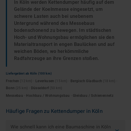
In Köln werden Kettendumper häufig auf dem
Gelände der Koelnmesse eingesetzt, um
schwere Lasten auch bei unebenem
Untergrund während des Messebaus
bodenschonend zu bewegen. Im städtischen
Hoch- und Wohnungsbau ermöglichen sie den
Materialtransport in engen Baulücken und auf
weichen Böden, wo herkömmliche
Radfahrzeuge an ihre Grenzen stoßen.
Liefergebiet ab
Köln
(100 km)
Frechen
(
12
km)
·
Leverkusen
(
15
km)
·
Bergisch Gladbach
(
18
km)
·
Bonn
(
25
km)
·
Düsseldorf
(
50
km)
Messebau · Hochbau / Wohnungsbau · Gleisbau / Schienennetz
Häufige Fragen zu
Kettendumper
in
Köln
Wie schnell kann ich eine Baumaschine in Köln