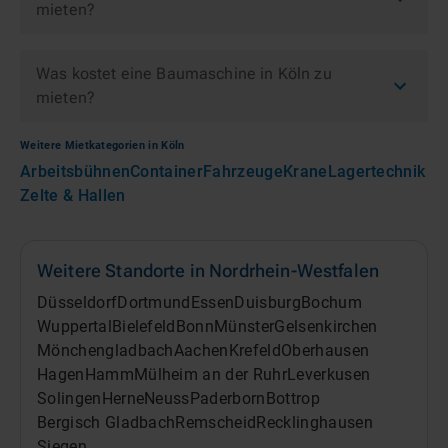
mieten?
Was kostet eine Baumaschine in Köln zu
mieten?
Weitere Mietkategorien in
Köln
Arbeitsbühnen
Container
Fahrzeuge
Krane
Lagertechnik
Zelte & Hallen
Weitere Standorte in
Nordrhein-Westfalen
Düsseldorf
Dortmund
Essen
Duisburg
Bochum
Wuppertal
Bielefeld
Bonn
Münster
Gelsenkirchen
Mönchengladbach
Aachen
Krefeld
Oberhausen
Hagen
Hamm
Mülheim an der Ruhr
Leverkusen
Solingen
Herne
Neuss
Paderborn
Bottrop
Bergisch Gladbach
Remscheid
Recklinghausen
Siegen