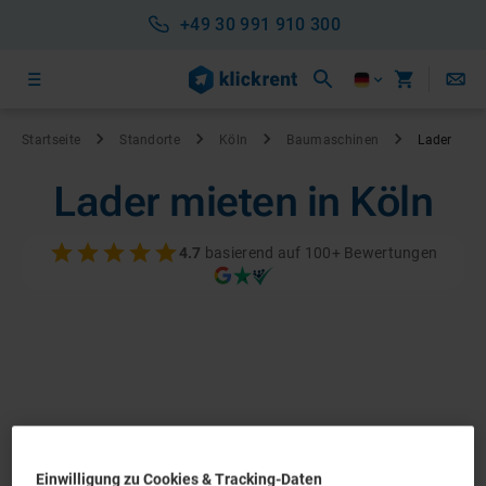
+49 30 991 910 300
Startseite
Standorte
Köln
Baumaschinen
Lader
Lader mieten in Köln
4.7
basierend auf 100+ Bewertungen
Einwilligung zu Cookies & Tracking-Daten