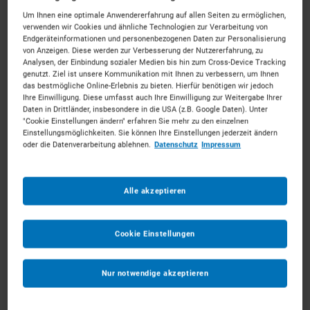
Um Ihnen eine optimale Anwendererfahrung auf allen Seiten zu ermöglichen,
Lader mieten in Köln
verwenden wir Cookies und ähnliche Technologien zur Verarbeitung von
Endgeräteinformationen und personenbezogenen Daten zur Personalisierung
von Anzeigen. Diese werden zur Verbesserung der Nutzererfahrung, zu
Analysen, der Einbindung sozialer Medien bis hin zum Cross-Device Tracking
Ihr starker Partner mitten im Rheinland.
Mieten Sie die
genutzt. Ziel ist unsere Kommunikation mit Ihnen zu verbessern, um Ihnen
passenden Lader für Ihr Vorhaben. Unkompliziert, zu
das bestmögliche Online-Erlebnis zu bieten. Hierfür benötigen wir jedoch
Ihre Einwilligung. Diese umfasst auch Ihre Einwilligung zur Weitergabe Ihrer
starken Konditionen und mit persönlichem Experten-
Daten in Drittländer, insbesondere in die USA (z.B. Google Daten). Unter
Service.
"Cookie Einstellungen ändern" erfahren Sie mehr zu den einzelnen
Einstellungsmöglichkeiten. Sie können Ihre Einstellungen jederzeit ändern
189
Vermietpartner im Raum
Köln
oder die Datenverarbeitung ablehnen.
Datenschutz
Impressum
Alle akzeptieren
Cookie Einstellungen
Nur notwendige akzeptieren