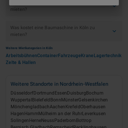
Wie schnell kann ich eine Baumaschine in Köln
mieten?
Was kostet eine Baumaschine in Köln zu
mieten?
Weitere Mietkategorien in
Köln
Arbeitsbühnen
Container
Fahrzeuge
Krane
Lagertechnik
Zelte & Hallen
Weitere Standorte in
Nordrhein-Westfalen
Düsseldorf
Dortmund
Essen
Duisburg
Bochum
Wuppertal
Bielefeld
Bonn
Münster
Gelsenkirchen
Mönchengladbach
Aachen
Krefeld
Oberhausen
Hagen
Hamm
Mülheim an der Ruhr
Leverkusen
Solingen
Herne
Neuss
Paderborn
Bottrop
Bergisch Gladbach
Remscheid
Recklinghausen