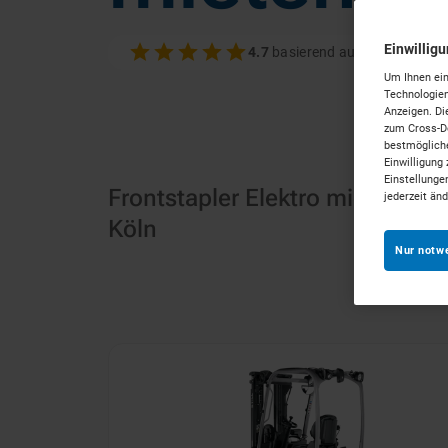
Einwillig
4.7
basierend auf 100+ Bewer
Um Ihnen ein
Technologien
Anzeigen. Di
zum Cross-De
bestmögliche
Einwilligung 
Einstellunge
Frontstapler Elektro mieten in
jederzeit än
Köln
Nur notw