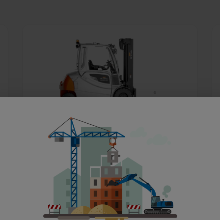
4,5t Frontstapler Elektro
ab 97 €
pro Tag
MEHR ERFAHREN
IN DEN WARENKORB