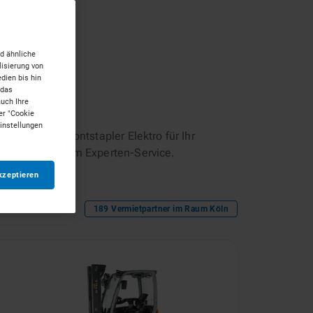
d ähnliche
isierung von
dien bis hin
 das
auch Ihre
er "Cookie
Einstellungen
 passenden Frontstapler Elektro für Ihr
mit persönlichem Experten-Service.
kzeptieren
189
Vermietpartner im Raum
Köln