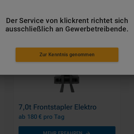
Der Service von klickrent richtet sich
ausschließlich an Gewerbetreibende.
Zur Kenntnis genommen
7,0t Frontstapler Elektro
ab 180 €
pro Tag
MEHR ERFAHREN