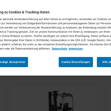
ung zu Cookies & Tracking-Daten
tungen
e optimale Anwendererfahrung auf allen Seiten zu ermöglichen, verwenden wir Cookies un
 zur Verarbeitung von Endgeräteinformationen und personenbezogenen Daten zur Personal
ese werden zur Verbesserung der Nutzererfahrung, zu Analysen, der Einbindung sozialer Me
vice Tracking genutzt. Ziel ist unsere Kommunikation mit Ihnen zu verbessern, um Ihnen
 Online-Erlebnis zu bieten. Hierfür benötigen wir jedoch Ihre Einwilligung. Diese umfasst 
zur Weitergabe Ihrer Daten in Drittländer, insbesondere in die USA (z.B. Google Daten). Unt
n ändern" erfahren Sie mehr zu den einzelnen Einstellungsmöglichkeiten. Sie können Ihre 
Ihr starker Partner mitten im Rheinland.
Mieten Sie die
dern oder die Datenverarbeitung ablehnen.
Datenschutz
Impressum
Vorhaben. Unkompliziert, zu starken Konditionen und 
endige akzeptieren
Cookie Einstellungen
Alle a