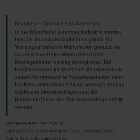
München
— Typische Einsatzbereiche
In der Münchener Automobilindustrie werden
hybride Gelenkteleskopbühnen primär für
Wartungsarbeiten in Werkshallen genutzt, da
sie emissionsfreies Manövrieren über
Montagebänder hinweg ermöglichen. Bei
Hotelneubauten im Stadtzentrum erlauben sie
zudem lärmreduzierte Fassadenarbeiten über
bauliche Hindernisse hinweg, wodurch strenge
städtische Umweltauflagen und die
Ruhebedürfnisse des Tourismussektors erfüllt
werden.
Liefergebiet ab
München
(100 km)
Dachau
(
20
km)
·
Fürstenfeldbruck
(
25
km)
·
Freising
(
30
km)
·
Erding
(
35
km)
·
Rosenheim
(
58
km)