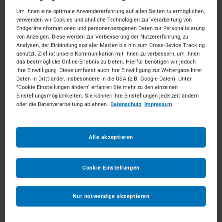
Um Ihnen eine optimale Anwendererfahrung auf allen Seiten zu ermöglichen,
verwenden wir Cookies und ähnliche Technologien zur Verarbeitung von
Endgeräteinformationen und personenbezogenen Daten zur Personalisierung
von Anzeigen. Diese werden zur Verbesserung der Nutzererfahrung, zu
Analysen, der Einbindung sozialer Medien bis hin zum Cross-Device Tracking
bis 1,5t Tandemwalzen
genutzt. Ziel ist unsere Kommunikation mit Ihnen zu verbessern, um Ihnen
ab 65 €
pro Tag
das bestmögliche Online-Erlebnis zu bieten. Hierfür benötigen wir jedoch
Ihre Einwilligung. Diese umfasst auch Ihre Einwilligung zur Weitergabe Ihrer
Daten in Drittländer, insbesondere in die USA (z.B. Google Daten). Unter
"Cookie Einstellungen ändern" erfahren Sie mehr zu den einzelnen
MEHR ERFAHREN
Einstellungsmöglichkeiten. Sie können Ihre Einstellungen jederzeit ändern
oder die Datenverarbeitung ablehnen.
Datenschutz
Impressum
IN DEN WARENKORB
Alle akzeptieren
Cookie Einstellungen
Nur notwendige akzeptieren