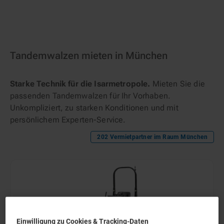
Tandemwalzen mieten in München
Starke Technik für die Isarmetropole.
Mieten Sie die
passenden Tandemwalzen für Ihr Vorhaben.
Unkompliziert, zu starken Konditionen und mit
persönlichem Experten-Service.
202
Vermietpartner im Raum
München
Einwilligung zu Cookies & Tracking-Daten