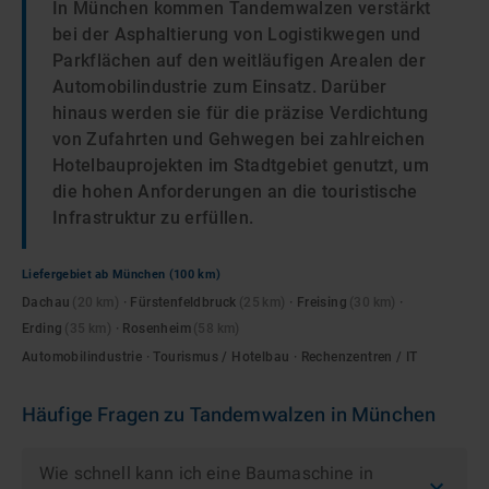
In München kommen Tandemwalzen verstärkt
bei der Asphaltierung von Logistikwegen und
Parkflächen auf den weitläufigen Arealen der
Automobilindustrie zum Einsatz. Darüber
hinaus werden sie für die präzise Verdichtung
von Zufahrten und Gehwegen bei zahlreichen
Hotelbauprojekten im Stadtgebiet genutzt, um
die hohen Anforderungen an die touristische
Infrastruktur zu erfüllen.
Liefergebiet ab
München
(100 km)
Dachau
(
20
km)
·
Fürstenfeldbruck
(
25
km)
·
Freising
(
30
km)
·
Erding
(
35
km)
·
Rosenheim
(
58
km)
Automobilindustrie · Tourismus / Hotelbau · Rechenzentren / IT
Häufige Fragen zu
Tandemwalzen
in
München
Wie schnell kann ich eine Baumaschine in