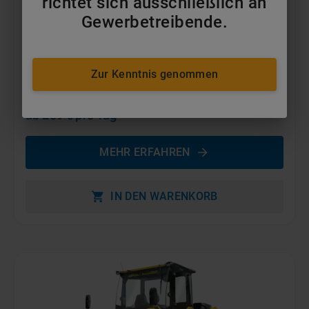
richtet sich ausschließlich an
Gewerbetreibende.
Zur Kenntnis genommen
7,5t - 10t Tandemwalzen
ab 209 €
pro Tag
MEHR ERFAHREN
IN DEN WARENKORB