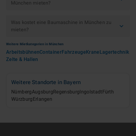
München mieten?
Was kostet eine Baumaschine in München zu
mieten?
Weitere Mietkategorien in
München
Arbeitsbühnen
Container
Fahrzeuge
Krane
Lagertechnik
Zelte & Hallen
Weitere Standorte in
Bayern
Nürnberg
Augsburg
Regensburg
Ingolstadt
Fürth
Würzburg
Erlangen