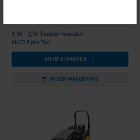
1,5t - 2,5t Tandemwalzen
ab 72 €
pro Tag
MEHR ERFAHREN
IN DEN WARENKORB