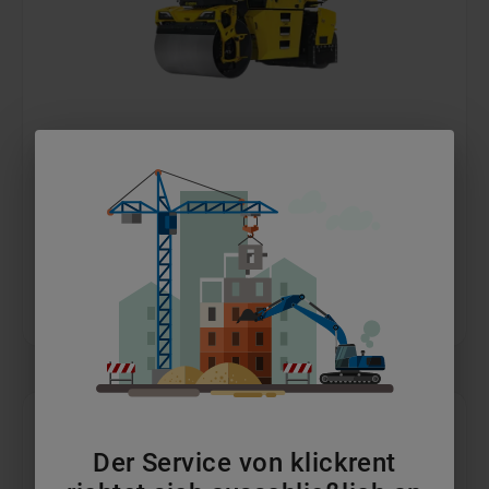
5t - 7,5t Tandemwalzen
ab 199 €
pro Tag
MEHR ERFAHREN
IN DEN WARENKORB
Der Service von klickrent