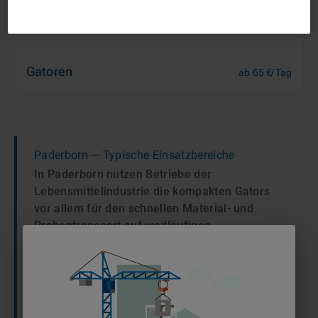
Gatoren
ab 65 €/Tag
Paderborn
— Typische Einsatzbereiche
In Paderborn nutzen Betriebe der
Lebensmittelindustrie die kompakten Gators
vor allem für den schnellen Material- und
Probentransport auf weitläufigen
Werksgeländen. Auf den Baustellen im lokalen
Wohnungsbau dienen die geländegängigen
Fahrzeuge dazu, Werkzeuge und Kleinteile
effizient durch oft enge Zuwegungen zu
befördern. Dank ihrer Wendigkeit unterstützen