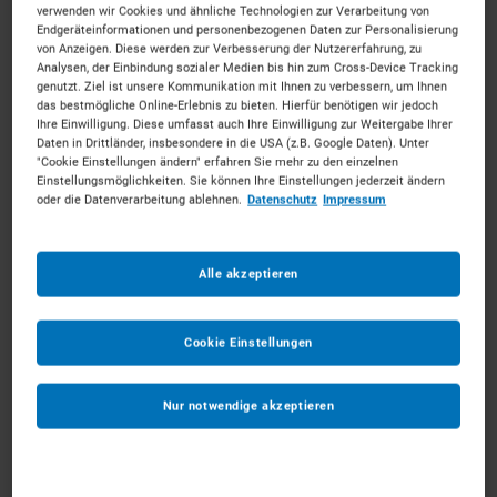
verwenden wir Cookies und ähnliche Technologien zur Verarbeitung von
Endgeräteinformationen und personenbezogenen Daten zur Personalisierung
von Anzeigen. Diese werden zur Verbesserung der Nutzererfahrung, zu
Analysen, der Einbindung sozialer Medien bis hin zum Cross-Device Tracking
genutzt. Ziel ist unsere Kommunikation mit Ihnen zu verbessern, um Ihnen
das bestmögliche Online-Erlebnis zu bieten. Hierfür benötigen wir jedoch
Gatoren mieten in Paderborn
Ihre Einwilligung. Diese umfasst auch Ihre Einwilligung zur Weitergabe Ihrer
Daten in Drittländer, insbesondere in die USA (z.B. Google Daten). Unter
"Cookie Einstellungen ändern" erfahren Sie mehr zu den einzelnen
Einstellungsmöglichkeiten. Sie können Ihre Einstellungen jederzeit ändern
Volle Unterstützung für die Region Paderborn.
Mieten
oder die Datenverarbeitung ablehnen.
Datenschutz
Impressum
Sie die passenden Gatoren für Ihr Vorhaben.
Unkompliziert, zu starken Konditionen und mit
persönlichem Experten-Service.
Alle akzeptieren
92
Vermietpartner im Raum
Paderborn
Cookie Einstellungen
Nur notwendige akzeptieren