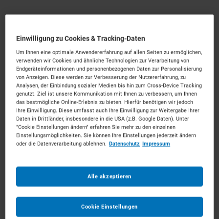
Einwilligung zu Cookies & Tracking-Daten
Krane mieten in Pforzheim
Um Ihnen eine optimale Anwendererfahrung auf allen Seiten zu ermöglichen,
verwenden wir Cookies und ähnliche Technologien zur Verarbeitung von
Endgeräteinformationen und personenbezogenen Daten zur Personalisierung
Wertvolle Unterstützung für die Goldstadt.
Mieten Sie
von Anzeigen. Diese werden zur Verbesserung der Nutzererfahrung, zu
die passenden Krane für Ihr Vorhaben. Unkompliziert,
Analysen, der Einbindung sozialer Medien bis hin zum Cross-Device Tracking
zu starken Konditionen und mit persönlichem Experten-
genutzt. Ziel ist unsere Kommunikation mit Ihnen zu verbessern, um Ihnen
das bestmögliche Online-Erlebnis zu bieten. Hierfür benötigen wir jedoch
Service.
Ihre Einwilligung. Diese umfasst auch Ihre Einwilligung zur Weitergabe Ihrer
Daten in Drittländer, insbesondere in die USA (z.B. Google Daten). Unter
225
Vermietpartner im Raum
Pforzheim
"Cookie Einstellungen ändern" erfahren Sie mehr zu den einzelnen
Einstellungsmöglichkeiten. Sie können Ihre Einstellungen jederzeit ändern
oder die Datenverarbeitung ablehnen.
Datenschutz
Impressum
Alle akzeptieren
Cookie Einstellungen