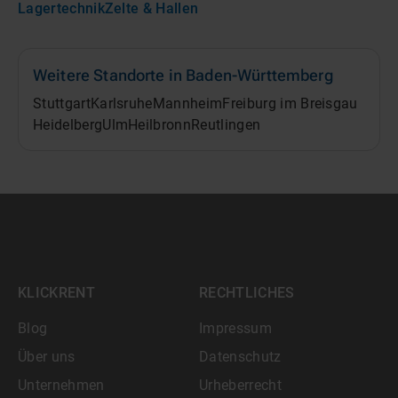
Lagertechnik
Zelte & Hallen
Weitere Standorte in
Baden-Württemberg
Stuttgart
Karlsruhe
Mannheim
Freiburg im Breisgau
Heidelberg
Ulm
Heilbronn
Reutlingen
KLICKRENT
RECHTLICHES
Blog
Impressum
Über uns
Datenschutz
Unternehmen
Urheberrecht