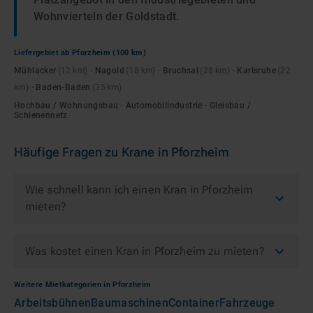
Wohnvierteln der Goldstadt.
Liefergebiet ab
Pforzheim
(100 km)
Mühlacker
(
12
km)
·
Nagold
(
18
km)
·
Bruchsal
(
28
km)
·
Karlsruhe
(
22
km)
·
Baden-Baden
(
35
km)
Hochbau / Wohnungsbau · Automobilindustrie · Gleisbau /
Schienennetz
Häufige Fragen zu
Krane
in
Pforzheim
Wie schnell kann ich einen Kran in Pforzheim
mieten?
Was kostet einen Kran in Pforzheim zu mieten?
Weitere Mietkategorien in
Pforzheim
Arbeitsbühnen
Baumaschinen
Container
Fahrzeuge