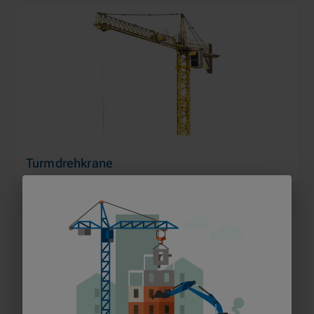
Turmdrehkrane