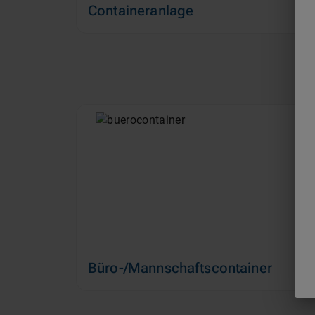
Containeranlage
Büro-/Mannschaftscontainer