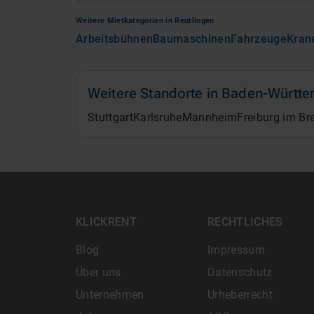
Weitere Mietkategorien in
Reutlingen
Arbeitsbühnen
Baumaschinen
Fahrzeuge
Kran
Weitere Standorte in
Baden-Württe
Stuttgart
Karlsruhe
Mannheim
Freiburg im Br
KLICKRENT
RECHTLICHES
Blog
Impressum
Über uns
Datenschutz
Unternehmen
Urheberrecht