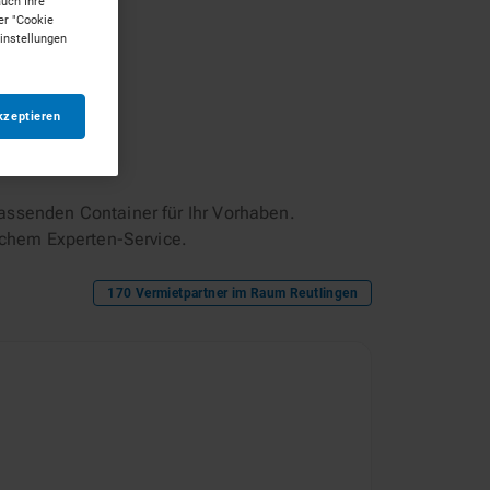
auch Ihre
er "Cookie
Einstellungen
kzeptieren
assenden Container für Ihr Vorhaben.
ichem Experten-Service.
170
Vermietpartner im Raum
Reutlingen