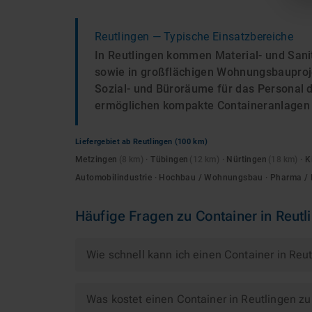
Reutlingen
— Typische Einsatzbereiche
In Reutlingen kommen Material- und Sanit
sowie in großflächigen Wohnungsbauprojek
Sozial- und Büroräume für das Personal 
ermöglichen kompakte Containeranlagen 
Liefergebiet ab
Reutlingen
(100 km)
Metzingen
(
8
km)
·
Tübingen
(
12
km)
·
Nürtingen
(
18
km)
·
K
Automobilindustrie · Hochbau / Wohnungsbau · Pharma / 
Häufige Fragen zu
Container
in
Reutl
Wie schnell kann ich einen Container in Reu
Was kostet einen Container in Reutlingen z