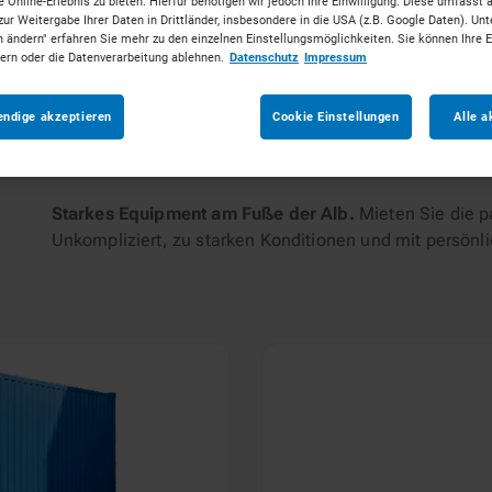
 Online-Erlebnis zu bieten. Hierfür benötigen wir jedoch Ihre Einwilligung. Diese umfasst 
zur Weitergabe Ihrer Daten in Drittländer, insbesondere in die USA (z.B. Google Daten). Unt
n ändern" erfahren Sie mehr zu den einzelnen Einstellungsmöglichkeiten. Sie können Ihre 
tungen
dern oder die Datenverarbeitung ablehnen.
Datenschutz
Impressum
endige akzeptieren
Cookie Einstellungen
Alle a
Starkes Equipment am Fuße der Alb.
Mieten Sie die p
Unkompliziert, zu starken Konditionen und mit persönl