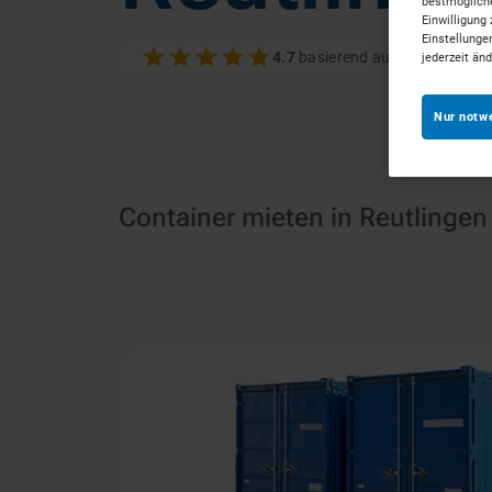
bestmögliche
Einwilligung 
Einstellunge
4.7
basierend auf 100+ Bewer
jederzeit än
Nur notw
Container mieten in Reutlingen