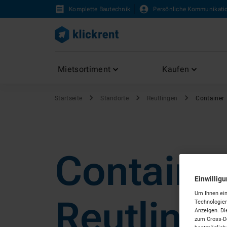
Komplette Bautechnik
Persönliche Kommunikati
Mietsortiment
Kaufen
Startseite
Standorte
Reutlingen
Container
Container
Einwillig
Um Ihnen ein
Reutling
Technologien
Anzeigen. Di
zum Cross-De