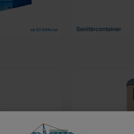
Sanitärcontainer
ab 85 €/Monat