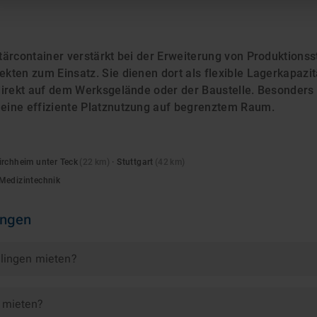
ärcontainer verstärkt bei der Erweiterung von Produktionss
ten zum Einsatz. Sie dienen dort als flexible Lagerkapazit
direkt auf dem Werksgelände oder der Baustelle. Besonders
eine effiziente Platznutzung auf begrenztem Raum.
irchheim unter Teck
(
22
km)
·
Stuttgart
(
42
km)
Medizintechnik
ingen
tlingen mieten?
u mieten?