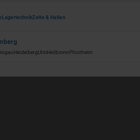
e
Lagertechnik
Zelte & Hallen
mberg
eisgau
Heidelberg
Ulm
Heilbronn
Pforzheim