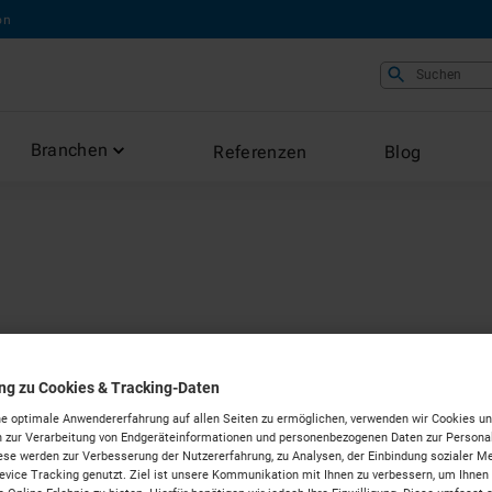
on
Suchen
Branchen
Referenzen
Blog
 mieten in
ung zu Cookies & Tracking-Daten
e optimale Anwendererfahrung auf allen Seiten zu ermöglichen, verwenden wir Cookies un
en
 zur Verarbeitung von Endgeräteinformationen und personenbezogenen Daten zur Personal
ese werden zur Verbesserung der Nutzererfahrung, zu Analysen, der Einbindung sozialer Me
vice Tracking genutzt. Ziel ist unsere Kommunikation mit Ihnen zu verbessern, um Ihnen