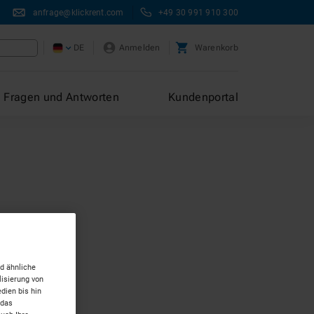
anfrage@klickrent.com
+49 30 991 910 300
DE
Anmelden
Warenkorb
Fragen und Antworten
Kundenportal
d ähnliche
isierung von
dien bis hin
 das