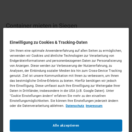
Container mieten in Siegen
Starkes Gerät für das Siegerland.
Mieten Sie die
Einwilligung zu Cookies & Tracking-Daten
passenden Container für Ihr Vorhaben. Unkompliziert,
Um Ihnen eine optimale Anwendererfahrung auf allen Seiten zu ermöglichen,
verwenden wir Cookies und ähnliche Technologien zur Verarbeitung von
zu starken Konditionen und mit persönlichem Experten-
Endgeräteinformationen und personenbezogenen Daten zur Personalisierung
Service.
von Anzeigen. Diese werden zur Verbesserung der Nutzererfahrung, zu
Analysen, der Einbindung sozialer Medien bis hin zum Cross-Device Tracking
91
Vermietpartner im Raum
Siegen
genutzt. Ziel ist unsere Kommunikation mit Ihnen zu verbessern, um Ihnen
das bestmögliche Online-Erlebnis zu bieten. Hierfür benötigen wir jedoch
Ihre Einwilligung. Diese umfasst auch Ihre Einwilligung zur Weitergabe Ihrer
Daten in Drittländer, insbesondere in die USA (z.B. Google Daten). Unter
"Cookie Einstellungen ändern" erfahren Sie mehr zu den einzelnen
Einstellungsmöglichkeiten. Sie können Ihre Einstellungen jederzeit ändern
oder die Datenverarbeitung ablehnen.
Datenschutz
Impressum
Alle akzeptieren