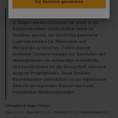
Zur Kenntnis genommen
Siegen
— Typische Einsatzbereiche
In Siegen werden Container vor allem in der
traditionsreichen Stahlindustrie sowie im
Hochbau genutzt, um kurzfristig gesicherte
Lagerkapazitäten für Materialien und
Werkzeuge zu schaffen. Zudem dienen
modulare Containeranlagen auf Baustellen und
Werksgeländen als notwendige Aufenthalts-
und Sanitärräume für die Belegschaft während
längerer Projektphasen. Diese flexiblen
Raumlösungen unterstützen so die logistischen
Abläufe bei regionalen Bauvorhaben und
industriellen Modernisierungen.
Liefergebiet ab
Siegen
(100 km)
Olpe
(
30
km)
·
Betzdorf
(
22
km)
·
Kreuztal
(
10
km)
·
Gummersbach
(
45