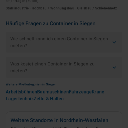
km)
·
Hagen
(
50
km)
Stahlindustrie · Hochbau / Wohnungsbau · Gleisbau / Schienennetz
Häufige Fragen zu
Container
in
Siegen
Wie schnell kann ich einen Container in Siegen
mieten?
Was kostet einen Container in Siegen zu
mieten?
Weitere Mietkategorien in
Siegen
Arbeitsbühnen
Baumaschinen
Fahrzeuge
Krane
Lagertechnik
Zelte & Hallen
Weitere Standorte in
Nordrhein-Westfalen