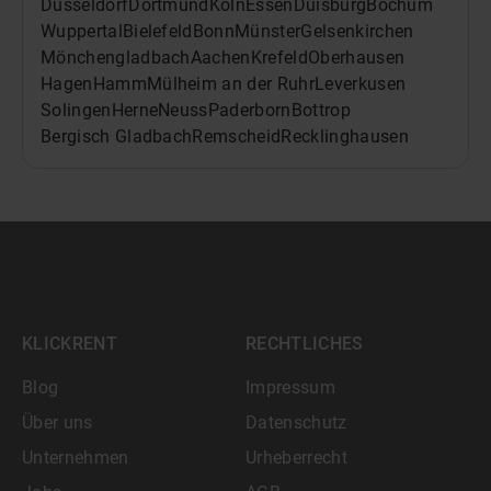
Düsseldorf
Dortmund
Köln
Essen
Duisburg
Bochum
Wuppertal
Bielefeld
Bonn
Münster
Gelsenkirchen
Mönchengladbach
Aachen
Krefeld
Oberhausen
Hagen
Hamm
Mülheim an der Ruhr
Leverkusen
Solingen
Herne
Neuss
Paderborn
Bottrop
Bergisch Gladbach
Remscheid
Recklinghausen
KLICKRENT
RECHTLICHES
Blog
Impressum
Über uns
Datenschutz
Unternehmen
Urheberrecht