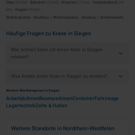
Olpe
(
30
km)
·
Betzdorf
(
22
km)
·
Kreuztal
(
10
km)
·
Gummersbach
(
45
km)
·
Hagen
(
50
km)
Stahlindustrie · Hochbau / Wohnungsbau · Gleisbau / Schienennetz
Häufige Fragen zu
Krane
in
Siegen
Wie schnell kann ich einen Kran in Siegen
mieten?
Was kostet einen Kran in Siegen zu mieten?
Weitere Mietkategorien in
Siegen
Arbeitsbühnen
Baumaschinen
Container
Fahrzeuge
Lagertechnik
Zelte & Hallen
Weitere Standorte in
Nordrhein-Westfalen