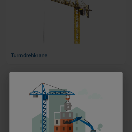
Turmdrehkrane