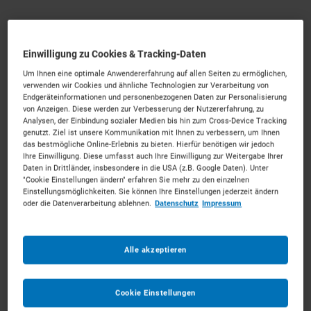
Krane mieten in Siegen
Einwilligung zu Cookies & Tracking-Daten
Starkes Gerät für das Siegerland.
Mieten Sie die
Um Ihnen eine optimale Anwendererfahrung auf allen Seiten zu ermöglichen,
passenden Krane für Ihr Vorhaben. Unkompliziert, zu
verwenden wir Cookies und ähnliche Technologien zur Verarbeitung von
Endgeräteinformationen und personenbezogenen Daten zur Personalisierung
starken Konditionen und mit persönlichem Experten-
von Anzeigen. Diese werden zur Verbesserung der Nutzererfahrung, zu
Service.
Analysen, der Einbindung sozialer Medien bis hin zum Cross-Device Tracking
genutzt. Ziel ist unsere Kommunikation mit Ihnen zu verbessern, um Ihnen
91
Vermietpartner im Raum
Siegen
das bestmögliche Online-Erlebnis zu bieten. Hierfür benötigen wir jedoch
Ihre Einwilligung. Diese umfasst auch Ihre Einwilligung zur Weitergabe Ihrer
Daten in Drittländer, insbesondere in die USA (z.B. Google Daten). Unter
"Cookie Einstellungen ändern" erfahren Sie mehr zu den einzelnen
Einstellungsmöglichkeiten. Sie können Ihre Einstellungen jederzeit ändern
oder die Datenverarbeitung ablehnen.
Datenschutz
Impressum
Alle akzeptieren
Cookie Einstellungen