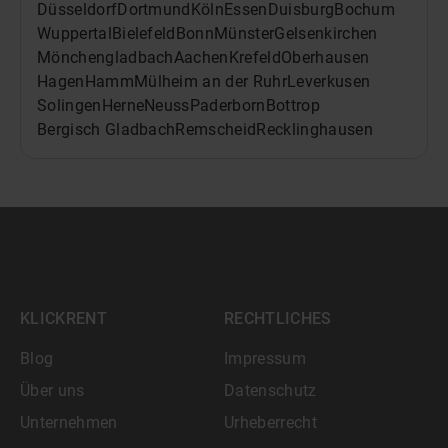
Düsseldorf
Dortmund
Köln
Essen
Duisburg
Bochum
Wuppertal
Bielefeld
Bonn
Münster
Gelsenkirchen
Mönchengladbach
Aachen
Krefeld
Oberhausen
Hagen
Hamm
Mülheim an der Ruhr
Leverkusen
Solingen
Herne
Neuss
Paderborn
Bottrop
Bergisch Gladbach
Remscheid
Recklinghausen
KLICKRENT
RECHTLICHES
Blog
Impressum
Über uns
Datenschutz
Unternehmen
Urheberrecht