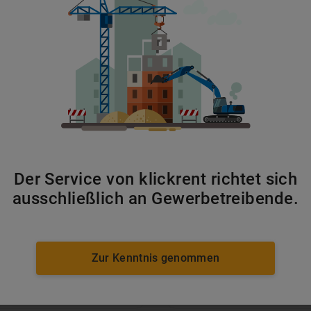
Walzen
ab 176 €/Tag
Der Service von klickrent richtet sich
ausschließlich an Gewerbetreibende.
Zur Kenntnis genommen
Lader
ab 64 €/Tag