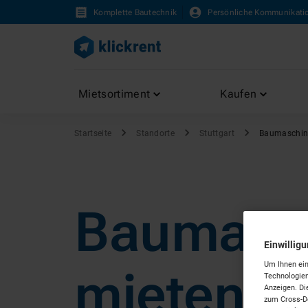
Komplette Bautechnik
Persönliche Kommunikati
Mietsortiment
Kaufen
Startseite
Standorte
Stuttgart
Baumaschin
Baumasc
Einwillig
Um Ihnen ein
mieten in
Technologien
Anzeigen. Di
zum Cross-De