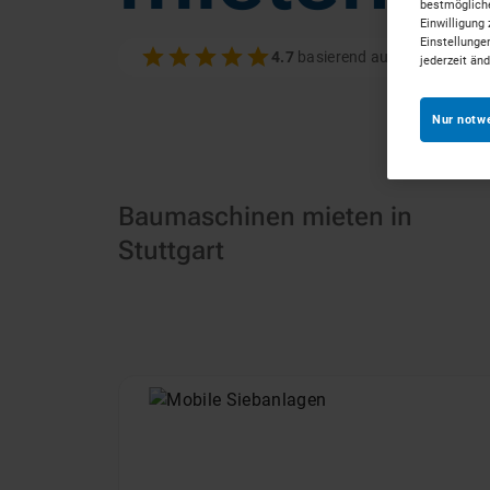
bestmögliche
Einwilligung 
Einstellunge
4.7
basierend auf 100+ Bewer
jederzeit än
Nur notw
Baumaschinen mieten in
Stuttgart