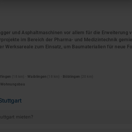
gger und Asphaltmaschinen vor allem für die Erweiterung v
turprojekte im Bereich der Pharma- und Medizintechnik gem
er Werksareale zum Einsatz, um Baumaterialien für neue For
lfingen
(
18
km)
·
Waiblingen
(
18
km)
·
Böblingen
(
20
km)
 / Wohnungsbau
Stuttgart
uttgart mieten?