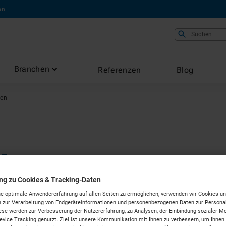
on
Suchen
Branchen
Referenzen
Blog
en
hinen
ung zu Cookies & Tracking-Daten
e optimale Anwendererfahrung auf allen Seiten zu ermöglichen, verwenden wir Cookies un
 Stuttgart
 zur Verarbeitung von Endgeräteinformationen und personenbezogenen Daten zur Personal
ese werden zur Verbesserung der Nutzererfahrung, zu Analysen, der Einbindung sozialer Me
vice Tracking genutzt. Ziel ist unsere Kommunikation mit Ihnen zu verbessern, um Ihnen