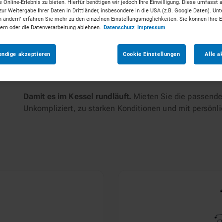
 Online-Erlebnis zu bieten. Hierfür benötigen wir jedoch Ihre Einwilligung. Diese umfasst 
zur Weitergabe Ihrer Daten in Drittländer, insbesondere in die USA (z.B. Google Daten). Unt
n ändern" erfahren Sie mehr zu den einzelnen Einstellungsmöglichkeiten. Sie können Ihre 
tungen
dern oder die Datenverarbeitung ablehnen.
Datenschutz
Impressum
endige akzeptieren
Cookie Einstellungen
Alle a
Damit es im Kessel rundläuft.
Mieten Sie die passende
Unkompliziert, zu starken Konditionen und mit persönl