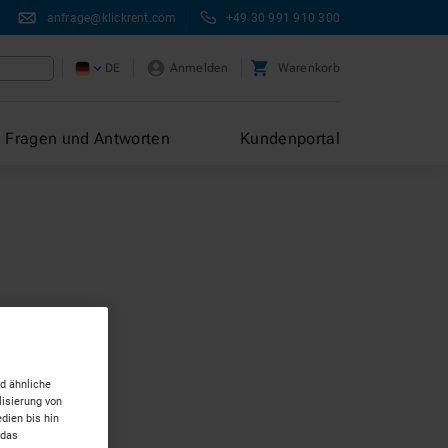
anfrage@klickrent.com
+49 30 991 910 300
DE
Anmelden
Warenkorb
Fragen und Antworten
Kundenportal
d ähnliche
isierung von
dien bis hin
 das