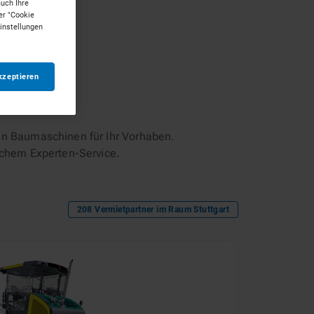
auch Ihre
er "Cookie
Einstellungen
kzeptieren
n Baumaschinen für Ihr Vorhaben.
ichem Experten-Service.
208
Vermietpartner im Raum
Stuttgart