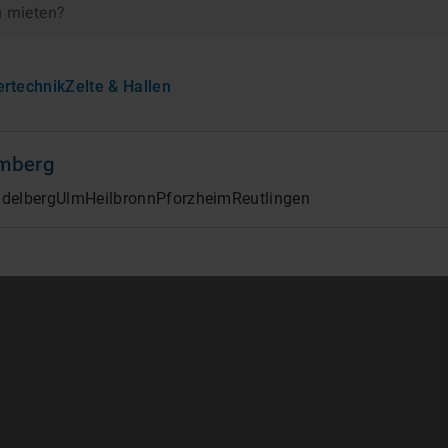
u mieten?
ertechnik
Zelte & Hallen
mberg
idelberg
Ulm
Heilbronn
Pforzheim
Reutlingen