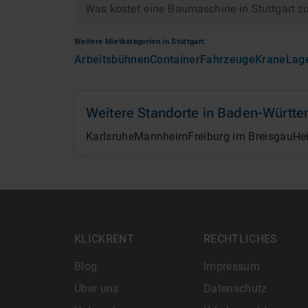
Was kostet eine Baumaschine in Stuttgart z
Weitere Mietkategorien in
Stuttgart
Arbeitsbühnen
Container
Fahrzeuge
Krane
Lag
Weitere Standorte in
Baden-Württe
Karlsruhe
Mannheim
Freiburg im Breisgau
He
KLICKRENT
RECHTLICHES
Blog
Impressum
Über uns
Datenschutz