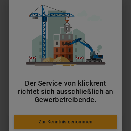
12,0t Frontstapler Diesel
ab 210 €
pro Tag
Der Service von klickrent
MEHR ERFAHREN
richtet sich ausschließlich an
Gewerbetreibende.
IN DEN WARENKORB
Zur Kenntnis genommen