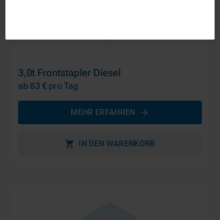
3,0t Frontstapler Diesel
ab 83 €
pro Tag
MEHR ERFAHREN
IN DEN WARENKORB