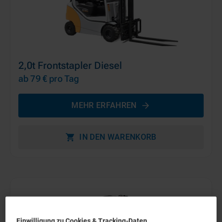
2,0t Frontstapler Diesel
ab 79 €
pro Tag
MEHR ERFAHREN
IN DEN WARENKORB
Einwilligung zu Cookies & Tracking-Daten