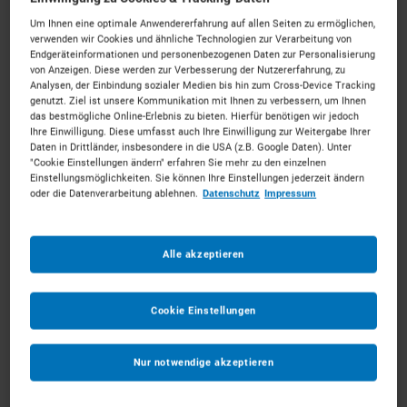
Um Ihnen eine optimale Anwendererfahrung auf allen Seiten zu ermöglichen,
verwenden wir Cookies und ähnliche Technologien zur Verarbeitung von
Endgeräteinformationen und personenbezogenen Daten zur Personalisierung
von Anzeigen. Diese werden zur Verbesserung der Nutzererfahrung, zu
Analysen, der Einbindung sozialer Medien bis hin zum Cross-Device Tracking
genutzt. Ziel ist unsere Kommunikation mit Ihnen zu verbessern, um Ihnen
das bestmögliche Online-Erlebnis zu bieten. Hierfür benötigen wir jedoch
2,5t Frontstapler Diesel
Ihre Einwilligung. Diese umfasst auch Ihre Einwilligung zur Weitergabe Ihrer
Daten in Drittländer, insbesondere in die USA (z.B. Google Daten). Unter
ab 81 €
pro Tag
"Cookie Einstellungen ändern" erfahren Sie mehr zu den einzelnen
Einstellungsmöglichkeiten. Sie können Ihre Einstellungen jederzeit ändern
oder die Datenverarbeitung ablehnen.
Datenschutz
Impressum
MEHR ERFAHREN
Alle akzeptieren
IN DEN WARENKORB
Cookie Einstellungen
Nur notwendige akzeptieren