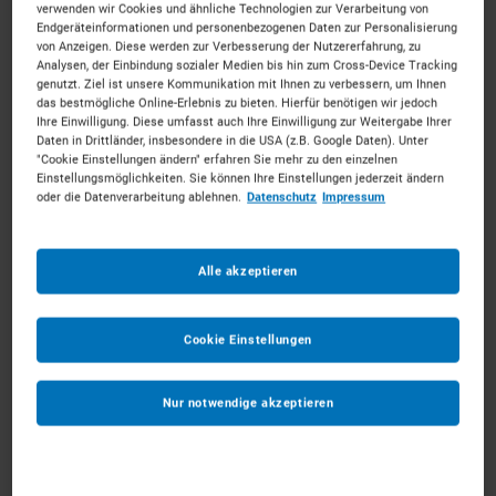
verwenden wir Cookies und ähnliche Technologien zur Verarbeitung von
Endgeräteinformationen und personenbezogenen Daten zur Personalisierung
von Anzeigen. Diese werden zur Verbesserung der Nutzererfahrung, zu
Analysen, der Einbindung sozialer Medien bis hin zum Cross-Device Tracking
genutzt. Ziel ist unsere Kommunikation mit Ihnen zu verbessern, um Ihnen
das bestmögliche Online-Erlebnis zu bieten. Hierfür benötigen wir jedoch
Ihre Einwilligung. Diese umfasst auch Ihre Einwilligung zur Weitergabe Ihrer
Daten in Drittländer, insbesondere in die USA (z.B. Google Daten). Unter
2,0t Frontstapler Gas
"Cookie Einstellungen ändern" erfahren Sie mehr zu den einzelnen
ab 79 €
pro Tag
Einstellungsmöglichkeiten. Sie können Ihre Einstellungen jederzeit ändern
oder die Datenverarbeitung ablehnen.
Datenschutz
Impressum
MEHR ERFAHREN
Alle akzeptieren
IN DEN WARENKORB
Cookie Einstellungen
Nur notwendige akzeptieren