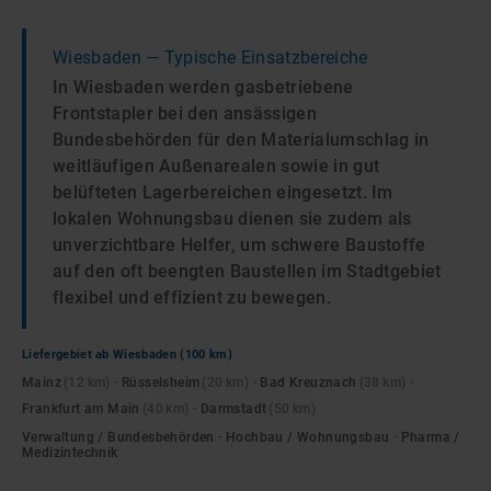
Wiesbaden
— Typische Einsatzbereiche
In Wiesbaden werden gasbetriebene
Frontstapler bei den ansässigen
Bundesbehörden für den Materialumschlag in
weitläufigen Außenarealen sowie in gut
belüfteten Lagerbereichen eingesetzt. Im
lokalen Wohnungsbau dienen sie zudem als
unverzichtbare Helfer, um schwere Baustoffe
auf den oft beengten Baustellen im Stadtgebiet
flexibel und effizient zu bewegen.
Liefergebiet ab
Wiesbaden
(100 km)
Mainz
(
12
km)
·
Rüsselsheim
(
20
km)
·
Bad Kreuznach
(
38
km)
·
Frankfurt am Main
(
40
km)
·
Darmstadt
(
50
km)
Verwaltung / Bundesbehörden · Hochbau / Wohnungsbau · Pharma /
Medizintechnik