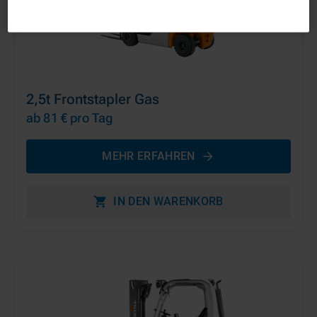
2,5t Frontstapler Gas
ab 81 €
pro Tag
MEHR ERFAHREN
IN DEN WARENKORB