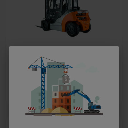
5,0t Frontstapler Gas
ab 99 €
pro Tag
MEHR ERFAHREN
IN DEN WARENKORB