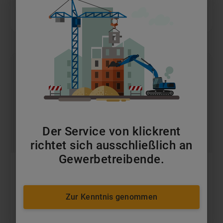
Baustelleneinrichtung
Der Service von klickrent
richtet sich ausschließlich an
Gewerbetreibende.
Luisa • 24 März 2025
Minibagger im Garten- und Landschaftsbau:
Effizienz und Präzision für beengte
Zur Kenntnis genommen
Platzverhältnisse
Erfahren Sie, wie 
Minibagger im Garten- und 