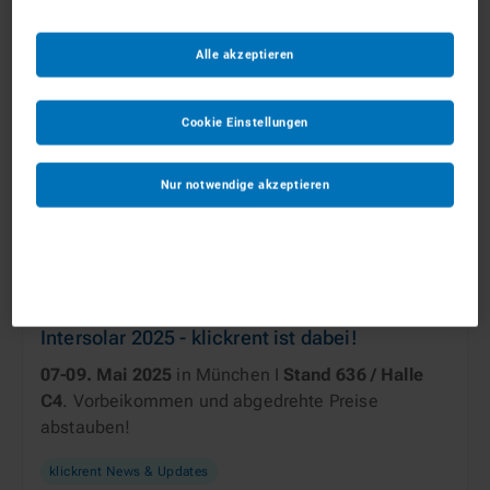
Alle akzeptieren
Cookie Einstellungen
Nur notwendige akzeptieren
Burcu • 24 April 2025
Intersolar 2025 - klickrent ist dabei!
07-09. Mai 2025
in München I
Stand 636 / Halle
C4
. Vorbeikommen und abgedrehte Preise
abstauben!
klickrent News & Updates