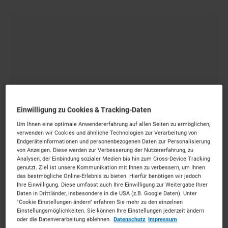
Einwilligung zu Cookies & Tracking-Daten
Um Ihnen eine optimale Anwendererfahrung auf allen Seiten zu ermöglichen,
Burcu • 19 Mai 2025
verwenden wir Cookies und ähnliche Technologien zur Verarbeitung von
Bodenschutzplatten: Warum sie auf jeder
Endgeräteinformationen und personenbezogenen Daten zur Personalisierung
von Anzeigen. Diese werden zur Verbesserung der Nutzererfahrung, zu
Baustelle unverzichtbar sind
Analysen, der Einbindung sozialer Medien bis hin zum Cross-Device Tracking
genutzt. Ziel ist unsere Kommunikation mit Ihnen zu verbessern, um Ihnen
Informieren Sie sich hier über
das bestmögliche Online-Erlebnis zu bieten. Hierfür benötigen wir jedoch
Ihre Einwilligung. Diese umfasst auch Ihre Einwilligung zur Weitergabe Ihrer
Einsatzmöglichkeiten und Vorteile
und erfahren
Daten in Drittländer, insbesondere in die USA (z.B. Google Daten). Unter
Sie, worauf Sie beim Kauf achten sollten.
"Cookie Einstellungen ändern" erfahren Sie mehr zu den einzelnen
Einstellungsmöglichkeiten. Sie können Ihre Einstellungen jederzeit ändern
Baustelleneinrichtung
oder die Datenverarbeitung ablehnen.
Datenschutz
Impressum