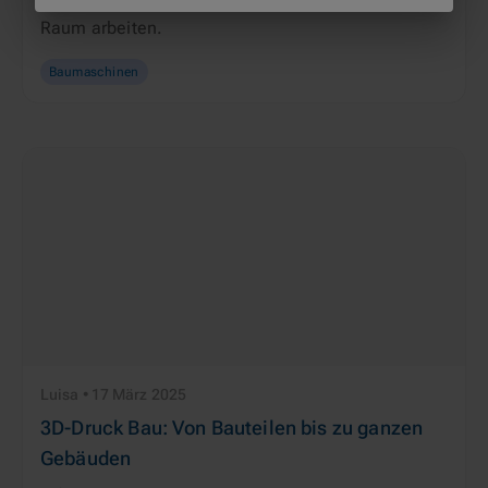
Landschaftsbau
 präzise und effizient auf engem 
Raum arbeiten.
Baumaschinen
Luisa • 17 März 2025
3D-Druck Bau: Von Bauteilen bis zu ganzen
Gebäuden