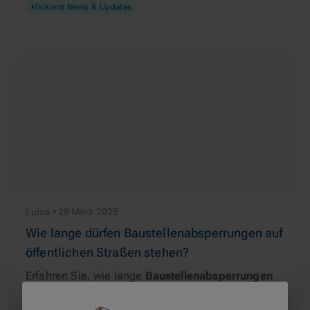
klickrent News & Updates
Luisa • 28 März 2025
Wie lange dürfen Baustellenabsperrungen auf
öffentlichen Straßen stehen?
Erfahren Sie, wie lange 
Baustellenabsperrungen 
auf öffentlichen Straßen
rechtlich zulässig
 sind.