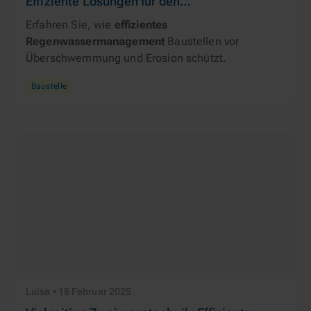
Effiziente Lösungen für den
Überschwemmungs- und Erosionsschutz
Erfahren Sie, wie 
effizientes 
Regenwassermanagement
 Baustellen vor 
Überschwemmung und Erosion schützt.
Baustelle
Luisa • 18 Februar 2025