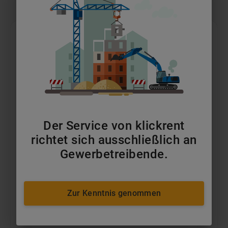
Der Service von klickrent
ab 43m Gelenkteleskopbühnen Diesel
richtet sich ausschließlich an
ab 329 €
pro Tag
Gewerbetreibende.
MEHR ERFAHREN
Zur Kenntnis genommen
IN DEN WARENKORB