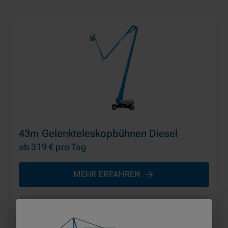
43m Gelenkteleskopbühnen Diesel
ab 319 €
pro Tag
MEHR ERFAHREN
IN DEN WARENKORB