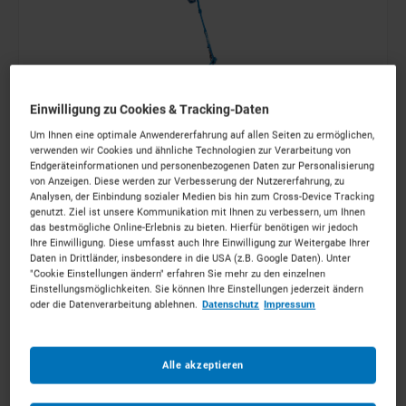
Einwilligung zu Cookies & Tracking-Daten
Um Ihnen eine optimale Anwendererfahrung auf allen Seiten zu ermöglichen,
verwenden wir Cookies und ähnliche Technologien zur Verarbeitung von
Endgeräteinformationen und personenbezogenen Daten zur Personalisierung
16m Gelenkteleskopbühnen Diesel
von Anzeigen. Diese werden zur Verbesserung der Nutzererfahrung, zu
ab 138 €
pro Tag
Analysen, der Einbindung sozialer Medien bis hin zum Cross-Device Tracking
genutzt. Ziel ist unsere Kommunikation mit Ihnen zu verbessern, um Ihnen
das bestmögliche Online-Erlebnis zu bieten. Hierfür benötigen wir jedoch
Ihre Einwilligung. Diese umfasst auch Ihre Einwilligung zur Weitergabe Ihrer
MEHR ERFAHREN
Daten in Drittländer, insbesondere in die USA (z.B. Google Daten). Unter
"Cookie Einstellungen ändern" erfahren Sie mehr zu den einzelnen
Einstellungsmöglichkeiten. Sie können Ihre Einstellungen jederzeit ändern
IN DEN WARENKORB
oder die Datenverarbeitung ablehnen.
Datenschutz
Impressum
Alle akzeptieren