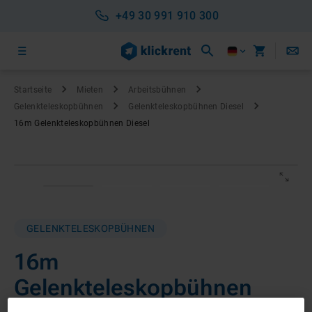
+49 30 991 910 300
Startseite
Mieten
Arbeitsbühnen
Gelenkteleskop­bühnen
Gelenkteleskop­bühnen Diesel
16m Gelenkteleskopbühnen Diesel
GELENKTELESKOPBÜHNEN
16m
Gelenkteleskopbühnen