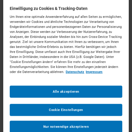
Diesel
Einwilligung zu Cookies & Tracking-Daten
ab 138 €
pro Tag*
Nettopreis
Um Ihnen eine optimale Anwendererfahrung auf allen Seiten zu ermöglichen,
verwenden wir Cookies und ähnliche Technologien zur Verarbeitung von
SOFORT LIEFERBAR
Endgeräteinformationen und personenbezogenen Daten zur Personalisierung
von Anzeigen. Diese werden zur Verbesserung der Nutzererfahrung, zu
Analysen, der Einbindung sozialer Medien bis hin zum Cross-Device Tracking
genutzt. Ziel ist unsere Kommunikation mit Ihnen zu verbessern, um Ihnen
Individuelle Ausstattung erfolgt im nächsten Schritt
das bestmögliche Online-Erlebnis zu bieten. Hierfür benötigen wir jedoch
Ihre Einwilligung. Diese umfasst auch Ihre Einwilligung zur Weitergabe Ihrer
Daten in Drittländer, insbesondere in die USA (z.B. Google Daten). Unter
Ab dem
*
"Cookie Einstellungen ändern" erfahren Sie mehr zu den einzelnen
Einstellungsmöglichkeiten. Sie können Ihre Einstellungen jederzeit ändern
oder die Datenverarbeitung ablehnen.
Datenschutz
Impressum
Bis zum
*
Alle akzeptieren
Anmerkungen
Optional
Cookie Einstellungen
Nur notwendige akzeptieren