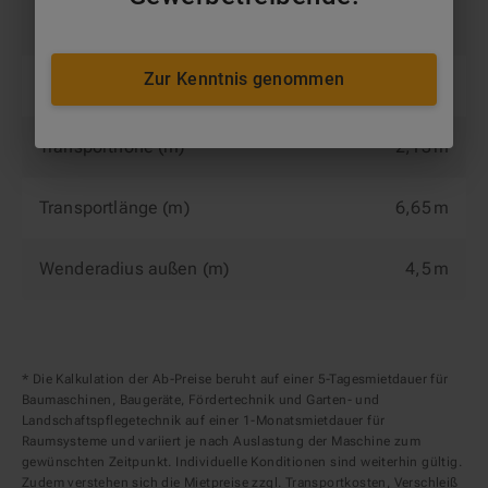
Rotation (°)
360 °
Zur Kenntnis genommen
Transportbreite (m)
2,29 m
Transporthöhe (m)
2,13 m
Transportlänge (m)
6,65 m
Wenderadius außen (m)
4,5 m
* Die Kalkulation der Ab-Preise beruht auf einer 5-Tagesmietdauer für
Baumaschinen, Baugeräte, Fördertechnik und Garten- und
Landschaftspflegetechnik auf einer 1-Monatsmietdauer für
Raumsysteme und variiert je nach Auslastung der Maschine zum
gewünschten Zeitpunkt. Individuelle Konditionen sind weiterhin gültig.
Zudem verstehen sich die Mietpreise zzgl. Transportkosten, Verschleiß