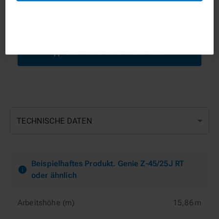
1
ZUM WARENKORB HINZUFÜGEN
TECHNISCHE DATEN
Beispielhaftes Produkt. Genie Z-45/25J RT
oder ähnlich
Arbeitshöhe (m)
15,86 m