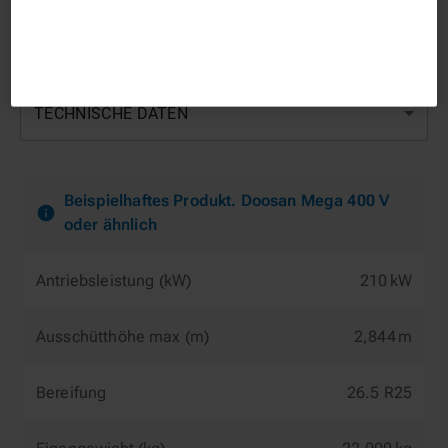
TECHNISCHE DATEN
Beispielhaftes Produkt. Doosan Mega 400 V
oder ähnlich
Antriebsleistung (kW)
210 kW
Ausschütthöhe max (m)
2,844 m
Bereifung
26.5 R25