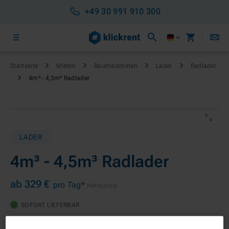
+49 30 991 910 300
Startseite
Mieten
Baumaschinen
Lader
Radlader
4m³ - 4,5m³ Radlader
LADER
4m³ - 4,5m³ Radlader
ab 329 €
pro Tag*
Nettopreis
SOFORT LIEFERBAR