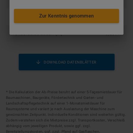
Transporthöhe (m)
3,57 m
Zur Kenntnis genommen
Transportlänge (m)
8,65 m
Wenderadius außen (m)
6,267 m
DOWNLOAD DATENBLÄTTER
* Die Kalkulation der Ab-Preise beruht auf einer 5-Tagesmietdauer für
Baumaschinen, Baugeräte, Fördertechnik und Garten- und
Landschaftspflegetechnik auf einer 1-Monatsmietdauer für
Raumsysteme und variiert je nach Auslastung der Maschine zum
gewünschten Zeitpunkt. Individuelle Konditionen sind weiterhin gültig.
Zudem verstehen sich die Mietpreise zzgl. Transportkosten, Verschleiß
abhängig vom jeweiligen Produkt, sowie ggf. zzgl.
Bereitstellungskosten, ggf. zzgl. Pfand auf Gasflaschen,