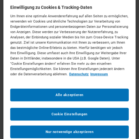
Individuelle Ausstattung erfolgt im nächsten Schritt
Einwilligung zu Cookies & Tracking-Daten
Um Ihnen eine optimale Anwendererfahrung auf allen Seiten zu ermöglichen,
Ab dem
*
verwenden wir Cookies und ähnliche Technologien zur Verarbeitung von
Endgeräteinformationen und personenbezogenen Daten zur Personalisierung
von Anzeigen. Diese werden zur Verbesserung der Nutzererfahrung, zu
Analysen, der Einbindung sozialer Medien bis hin zum Cross-Device Tracking
genutzt. Ziel ist unsere Kommunikation mit Ihnen zu verbessern, um Ihnen
Bis zum
*
das bestmögliche Online-Erlebnis zu bieten. Hierfür benötigen wir jedoch
Ihre Einwilligung. Diese umfasst auch Ihre Einwilligung zur Weitergabe Ihrer
Daten in Drittländer, insbesondere in die USA (z.B. Google Daten). Unter
Anmerkungen
Optional
"Cookie Einstellungen ändern" erfahren Sie mehr zu den einzelnen
Einstellungsmöglichkeiten. Sie können Ihre Einstellungen jederzeit ändern
oder die Datenverarbeitung ablehnen.
Datenschutz
Impressum
Alle akzeptieren
1
Cookie Einstellungen
ZUM WARENKORB HINZUFÜGEN
Nur notwendige akzeptieren