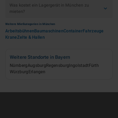
Was kostet ein Lagergerät in München zu
mieten?
Weitere Mietkategorien in
München
Arbeitsbühnen
Baumaschinen
Container
Fahrzeuge
Krane
Zelte & Hallen
Weitere Standorte in
Bayern
Nürnberg
Augsburg
Regensburg
Ingolstadt
Fürth
Würzburg
Erlangen