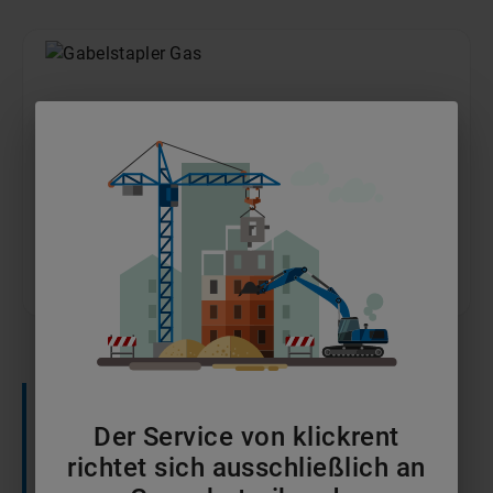
Frontstapler Gas
ab 66 €/Tag
München
— Typische Einsatzbereiche
Der Service von klickrent
In der Münchner Automobilindustrie sind
richtet sich ausschließlich an
Frontstapler unverzichtbar, um schwere