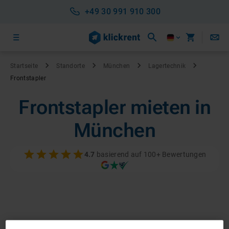
+49 30 991 910 300
Startseite
Standorte
München
Lagertechnik
Frontstapler
Frontstapler mieten in
München
4.7
basierend auf 100+ Bewertungen