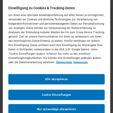
Einwilligung zu Cookies & Tracking-Daten
Um Ihnen eine optimale Anwendererfahrung auf allen Seiten zu ermöglichen,
verwenden wir Cookies und ähnliche Technologien zur Verarbeitung von
Endgeräteinformationen und personenbezogenen Daten zur Personalisierung
Frontstapler mieten in München
von Anzeigen. Diese werden zur Verbesserung der Nutzererfahrung, zu
Analysen, der Einbindung sozialer Medien bis hin zum Cross-Device Tracking
genutzt. Ziel ist unsere Kommunikation mit Ihnen zu verbessern, um Ihnen
das bestmögliche Online-Erlebnis zu bieten. Hierfür benötigen wir jedoch
Starke Technik für die Isarmetropole.
Mieten Sie die
Ihre Einwilligung. Diese umfasst auch Ihre Einwilligung zur Weitergabe Ihrer
passenden Frontstapler für Ihr Vorhaben.
Daten in Drittländer, insbesondere in die USA (z.B. Google Daten). Unter
"Cookie Einstellungen ändern" erfahren Sie mehr zu den einzelnen
Unkompliziert, zu starken Konditionen und mit
Einstellungsmöglichkeiten. Sie können Ihre Einstellungen jederzeit ändern
persönlichem Experten-Service.
oder die Datenverarbeitung ablehnen.
Datenschutz
Impressum
202
Vermietpartner im Raum
München
Alle akzeptieren
Cookie Einstellungen
Nur notwendige akzeptieren