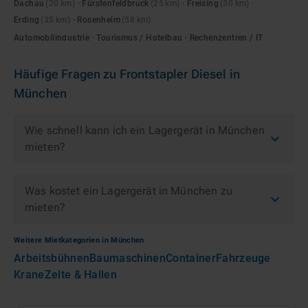
Dachau
(
20
km)
·
Fürstenfeldbruck
(
25
km)
·
Freising
(
30
km)
·
Erding
(
35
km)
·
Rosenheim
(
58
km)
Automobilindustrie · Tourismus / Hotelbau · Rechenzentren / IT
Häufige Fragen zu
Frontstapler Diesel
in
München
Wie schnell kann ich ein Lagergerät in München
mieten?
Was kostet ein Lagergerät in München zu
mieten?
Weitere Mietkategorien in
München
Arbeitsbühnen
Baumaschinen
Container
Fahrzeuge
Krane
Zelte & Hallen