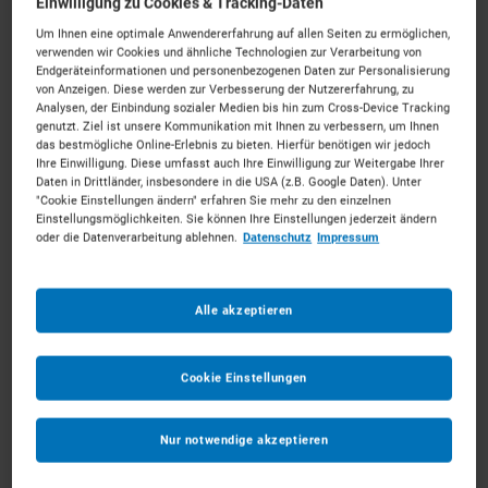
Einwilligung zu Cookies & Tracking-Daten
Um Ihnen eine optimale Anwendererfahrung auf allen Seiten zu ermöglichen,
verwenden wir Cookies und ähnliche Technologien zur Verarbeitung von
Endgeräteinformationen und personenbezogenen Daten zur Personalisierung
von Anzeigen. Diese werden zur Verbesserung der Nutzererfahrung, zu
Analysen, der Einbindung sozialer Medien bis hin zum Cross-Device Tracking
2,5t Frontstapler Diesel
genutzt. Ziel ist unsere Kommunikation mit Ihnen zu verbessern, um Ihnen
das bestmögliche Online-Erlebnis zu bieten. Hierfür benötigen wir jedoch
ab 81 €
pro Tag
Ihre Einwilligung. Diese umfasst auch Ihre Einwilligung zur Weitergabe Ihrer
Daten in Drittländer, insbesondere in die USA (z.B. Google Daten). Unter
"Cookie Einstellungen ändern" erfahren Sie mehr zu den einzelnen
MEHR ERFAHREN
Einstellungsmöglichkeiten. Sie können Ihre Einstellungen jederzeit ändern
oder die Datenverarbeitung ablehnen.
Datenschutz
Impressum
IN DEN WARENKORB
Alle akzeptieren
Cookie Einstellungen
Nur notwendige akzeptieren