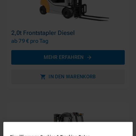
2,0t Frontstapler Diesel
ab 79 €
pro Tag
MEHR ERFAHREN
IN DEN WARENKORB