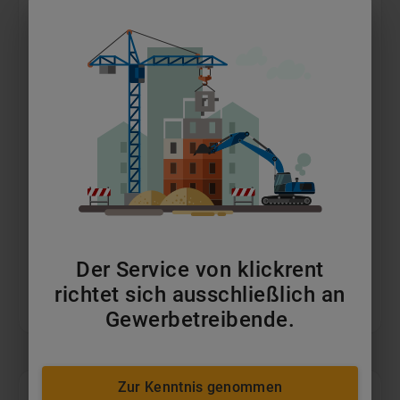
12,0t Frontstapler Diesel
ab 210 €
pro Tag
MEHR ERFAHREN
Der Service von klickrent
richtet sich ausschließlich an
IN DEN WARENKORB
Gewerbetreibende.
Zur Kenntnis genommen