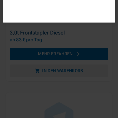
3,0t Frontstapler Diesel
ab 83 €
pro Tag
MEHR ERFAHREN
IN DEN WARENKORB